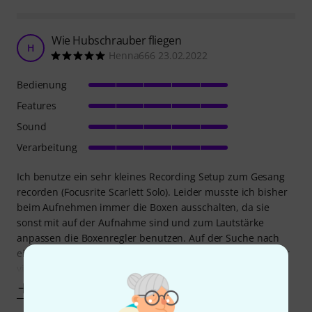
Wie Hubschrauber fliegen
H
Henna666 23.02.2022
Bedienung
Features
Sound
Verarbeitung
Ich benutze ein sehr kleines Recording Setup zum Gesang
recorden (Focusrite Scarlett Solo). Leider musste ich bisher
beim Aufnehmen immer die Boxen ausschalten, da sie
sonst mit auf der Aufnahme sind und zum Lautstärke
anpassen die Boxenregler benutzen. Auf der Suche nach
einem Lautstärkeregler mit Mutefunktion stieß ich auf sehr
viele teure Geräte, die für meinen
Mehr anzeigen