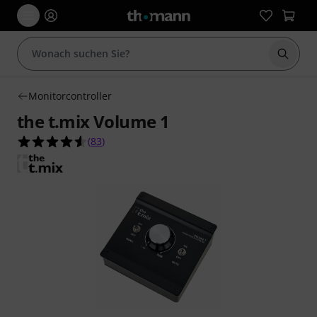
Suche 
Monitorcontroller
the t.mix Volume 1
4.5 von 5 Sternen aus 83 Kundenbewertungen
(
83
)