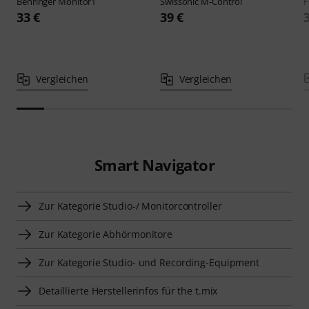
Behringer
Monitor1
Swissonic
M-Control
F
33 €
39 €
Vergleichen
Vergleichen
Smart Navigator
Zur Kategorie Studio-/ Monitorcontroller
Zur Kategorie Abhörmonitore
Zur Kategorie Studio- und Recording-Equipment
Detaillierte Herstellerinfos für the t.mix