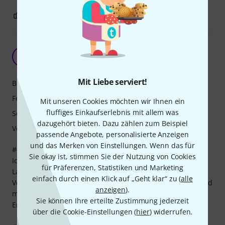
4
1
BEWERTUNG MELDEN
Einfach & solide
W
WoodyC 09.03.2025
Mit Liebe serviert!
Bedienung
Features
Mit unseren Cookies möchten wir Ihnen ein
fluffiges Einkaufserlebnis mit allem was
Sound
dazugehört bieten. Dazu zählen zum Beispiel
Verarbeitung
passende Angebote, personalisierte Anzeigen
und das Merken von Einstellungen. Wenn das für
## Überblick
Sie okay ist, stimmen Sie der Nutzung von Cookies
Ich nutze den The t.mix Volume 1 als praktischen
für Präferenzen, Statistiken und Marketing
Lautstärkeregler für mein Home-Studio-Setup. In
einfach durch einen Klick auf „Geht klar“ zu (
alle
Verbindung mit meinem Focusrite Scarlett Solo 3rd Gen und
anzeigen
).
meinem Mac ist das kleine Gerät eine willkommene
Sie können Ihre erteilte Zustimmung jederzeit
Ergänzung, die mir das Leben deutlich erleichtert.
über die Cookie-Einstellungen (
hier
) widerrufen.