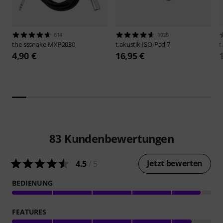
614
1035
the sssnake
MXP2030
t.akustik
ISO-Pad 7
t
4,90 €
16,95 €
83
Kundenbewertungen
Jetzt bewerten
4.5
/ 5
BEDIENUNG
FEATURES