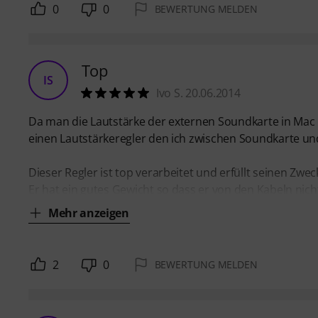
0
0
BEWERTUNG MELDEN
Top
IS
Ivo S. 20.06.2014
Da man die Lautstärke der externen Soundkarte in Mac 
einen Lautstärkeregler den ich zwischen Soundkarte u
Dieser Regler ist top verarbeitet und erfüllt seinen Zw
Er hat ein gutes Gewicht so dass er von den Kabeln nic
Mehr anzeigen
2
0
BEWERTUNG MELDEN