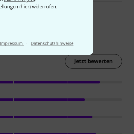
ellungen (
hier
) widerrufen.
·
Impressum
Datenschutzhinweise
Jetzt bewerten