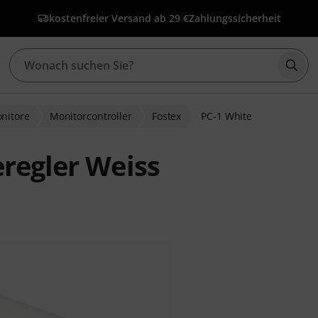
kostenfreier Versand ab 29 €
Zahlungssicherheit
Such
nitore
Monitorcontroller
Fostex
PC-1 White
eregler Weiss
ewertungen