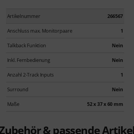
Artikelnummer
266567
Anschluss max. Monitorpaare
1
Talkback Funktion
Nein
Inkl. Fernbedienung
Nein
Anzahl 2-Track Inputs
1
Surround
Nein
Maße
52 x 37 x 60 mm
Zubehör & passende Artike