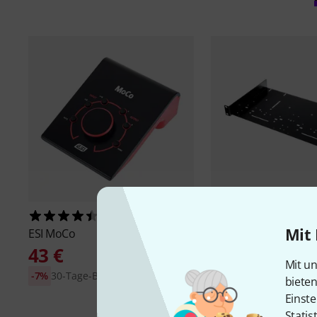
125
2582
Mit 
ESI
MoCo
Thon
Rack Adapter 1
43 €
11,50 €
Mit un
-7%
30-Tage-Bestpreis: 46 €
biete
Einste
Statis