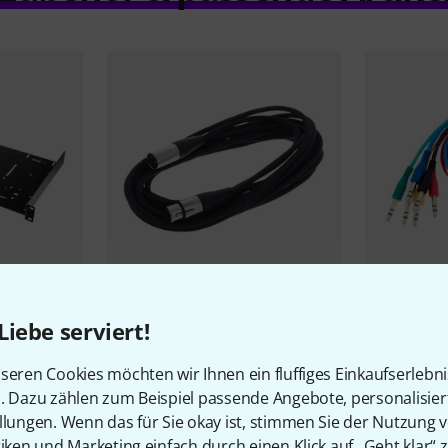
12373
Liebe serviert!
U 25
the sssnake
SM6BK
the sssnak
Patchcable
5,90 €
seren Cookies möchten wir Ihnen ein fluffiges Einkaufserlebn
9,90 €
n. Dazu zählen zum Beispiel passende Angebote, personalisie
llungen. Wenn das für Sie okay ist, stimmen Sie der Nutzung 
tiken und Marketing einfach durch einen Klick auf „Geht klar“ z