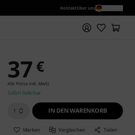
Kontakt
Über uns
DE / €
e mit Suchwort {searchTerm} starten
37
€
Alle Preise inkl. MwSt.
Sofort lieferbar
IN DEN WARENKORB
1
Merken
Vergleichen
Teilen