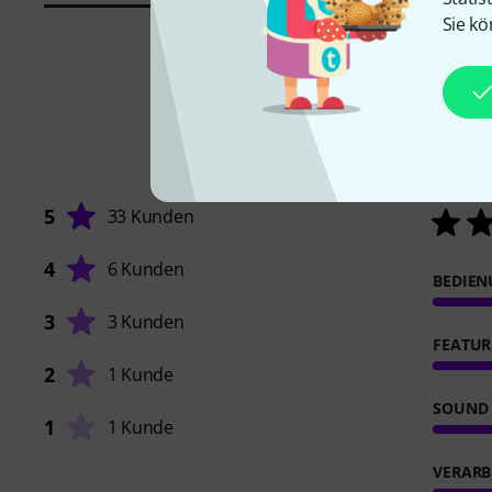
Sie kö
5
33 Kunden
4
6 Kunden
BEDIE
3
3 Kunden
FEATUR
2
1 Kunde
SOUND
1
1 Kunde
VERARB