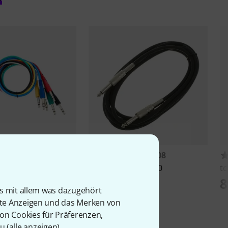
1532
18008
e
SK369S-06
the sssnake
IPP1030
tc
3,50 €
8
is mit allem was dazugehört
rte Anzeigen und das Merken von
von Cookies für Präferenzen,
u (
alle anzeigen
).