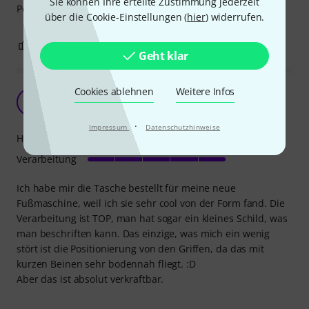
Sie können Ihre erteilte Zustimmung jederzeit
Pedal braucht, ist hier richtig.
über die Cookie-Einstellungen (
hier
) widerrufen.
2
0
BEWERTUNG MELDEN
Geht klar
Cookies ablehnen
Weitere Infos
Sauber :)
L
Lea_re_Gedanken 06.02.2024
·
Impressum
Datenschutzhinweise
Handling
Verarbeitung
Ich habe mir die Tasche bestellt für meine neue
Fußmaschine, weil ich sie sehr cool von der Form fand. Die
Verarbeitung ist TOP, man hat sogar ein kleines Schild, was
man beschriften kann. Das einzige, was mich ein wenig
stört ist die Positionierung von den Griffen, da das mit
kurzen Beinen sehr bodennah fliegt. :D
Aber das ist absolut verkraftbar.