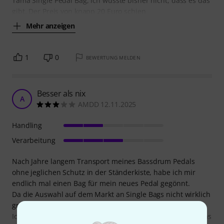
Tama Single Pedal Bag, ich wusste bisher nicht, dass es das
gibt. Der Preis von knapp 20 Euro schien
Mehr anzeigen
1
0
BEWERTUNG MELDEN
Besser als nix
A
AMDD 12.11.2025
Handling
Verarbeitung
Nach Jahre langem Transport meines Bassdrum Pedals
ohne jeglichen Schutz in der Ständerkiste, habe ich mir
endlich mal einen Bag für mein neues Pedal gegönnt.
Da die Auswahl auf dem Markt an Single Bags nicht wirklich
groß ist, bin ich nun bei Tama gelandet.
Ich hätte mir gewünscht, der Bag wäre etwas stabiler so das