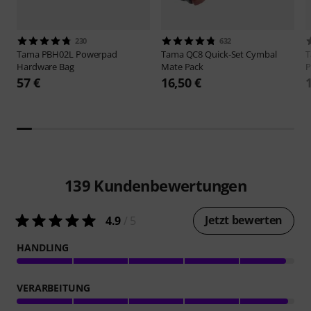
230
632
Tama
PBH02L Powerpad
Tama
QC8 Quick-Set Cymbal
Hardware Bag
Mate Pack
P
57 €
16,50 €
139
Kundenbewertungen
Jetzt bewerten
4.9
/ 5
HANDLING
VERARBEITUNG