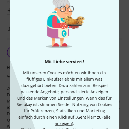
er nicht immer so einknickt und seine
Mehr anzeigen
0
0
BEWERTUNG MELDEN
Einfach aber funktional
RM
Roland Maschke 24.10.2020
Mit Liebe serviert!
Handling
Mit unseren Cookies möchten wir Ihnen ein
Verarbeitung
fluffiges Einkaufserlebnis mit allem was
dazugehört bieten. Dazu zählen zum Beispiel
Zwei Stets in zwei Proberäumen … aber nur eine
passende Angebote, personalisierte Anzeigen
Fußmaschine.
und das Merken von Einstellungen. Wenn das für
Mein Jojo Mayer Pedal (Standard) passt prima rein; so kann
Sie okay ist, stimmen Sie der Nutzung von Cookies
ich mir die teure Anschaffung eines zweiten Pedals sparen.
für Präferenzen, Statistiken und Marketing
Die Verarbeitung ist gut; der Preis geht aus meiner Sicht in
einfach durch einen Klick auf „Geht klar“ zu (
alle
Ordnung.
anzeigen
).
Wer eine einfache funktionale Tasche für sein Bassdrum-