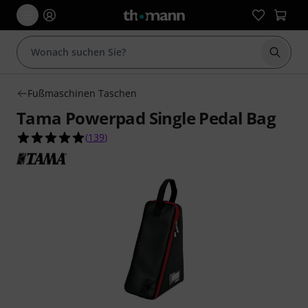
Suche 
Fußmaschinen Taschen
Tama Powerpad Single Pedal Bag
4.9 von 5 Sternen aus 139 Kundenbewertungen
(
139
)