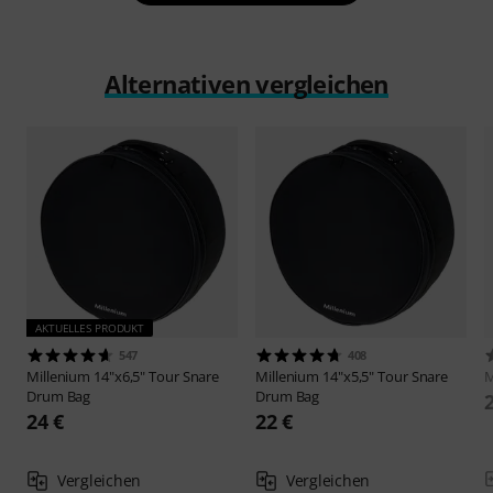
Alternativen vergleichen
AKTUELLES PRODUKT
547
408
Millenium
14"x6,5" Tour Snare
Millenium
14"x5,5" Tour Snare
M
Drum Bag
Drum Bag
24 €
22 €
Vergleichen
Vergleichen