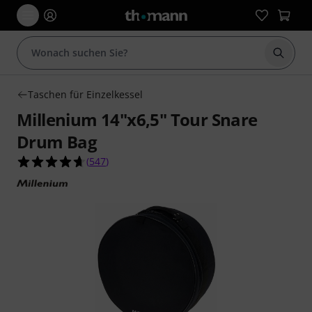
Suche 
Taschen für Einzelkessel
Millenium 14"x6,5" Tour Snare
Drum Bag
4.7 von 5 Sternen aus 547 Kundenbewertungen
(
547
)