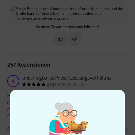
Einige Benutzer empfanden das Innenfutter als zu dünn, und die
Größe kann für Snare-Drums mit hervorstehenden
Hardwareteilen etwas eng sein.
Ist diese Zusammenfassung hilfreich?
Markieren Sie diese Zusammenfassung
Markieren Sie diese Zusammen
257
Rezensionen
unschlagbares Preis-/Leistungsverhältnis
G
gegenm8 04.03.2021
Habe mir das Drum Bag gekauft um meine Holzsnare
(14“x6,5“) von A nach B zu transportieren. Das sind dann
meist Autofahrten, bei welchen die Snare im Bag auf der
Rückbank liegt oder am Boden hinter den Sitzen „steht“.
Die Polsterung ist für diesen Zweck (staple sie nicht) weitaus