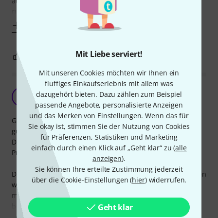
ausreichend! Ob die Snare nun steht oder liegt - Schutz ist
rundum gegeben.
Mehr anzeigen
Mit Liebe serviert!
0
0
BEWERTUNG MELDEN
Mit unseren Cookies möchten wir Ihnen ein
fluffiges Einkaufserlebnis mit allem was
Robuste Tasche
dazugehört bieten. Dazu zählen zum Beispiel
S
stefscheff 07.11.2020
passende Angebote, personalisierte Anzeigen
und das Merken von Einstellungen. Wenn das für
Gekauft habe ich mir die Millennium Tour Drum Bag, die
Sie okay ist, stimmen Sie der Nutzung von Cookies
günstigere Millenium Classic Drum Bag sowie die Gator
für Präferenzen, Statistiken und Marketing
Drum Bag. Alle liegen dementsprechend im gleichen
einfach durch einen Klick auf „Geht klar“ zu (
alle
Preissegment.
anzeigen
).
Sie können Ihre erteilte Zustimmung jederzeit
Die Materialien der Millennium Tour Drum Bag entsprechen
über die Cookie-Einstellungen (
hier
) widerrufen.
weitestgehend der günstigeren Variante. Der Mehrpreis
macht sich aber durch eine bessere Ausstattung
bemerkbar. Die Millenium
Geht klar