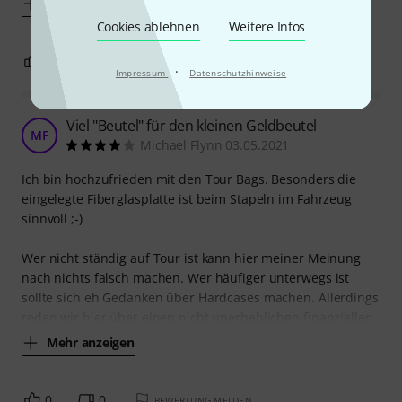
Mehr anzeigen
Cookies ablehnen
Weitere Infos
0
0
BEWERTUNG MELDEN
·
Impressum
Datenschutzhinweise
Viel "Beutel" für den kleinen Geldbeutel
MF
Michael Flynn 03.05.2021
Ich bin hochzufrieden mit den Tour Bags. Besonders die
eingelegte Fiberglasplatte ist beim Stapeln im Fahrzeug
sinnvoll ;-)
Wer nicht ständig auf Tour ist kann hier meiner Meinung
nach nichts falsch machen. Wer häufiger unterwegs ist
sollte sich eh Gedanken über Hardcases machen. Allerdings
reden wir hier über einen nicht unerheblichen finanziellen
Mehr anzeigen
0
0
BEWERTUNG MELDEN