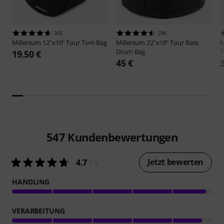
363
296
Millenium
12"x10" Tour Tom Bag
Millenium
22"x18" Tour Bass
M
Drum Bag
T
19,50 €
45 €
547
Kundenbewertungen
Jetzt bewerten
4.7
/ 5
HANDLING
VERARBEITUNG