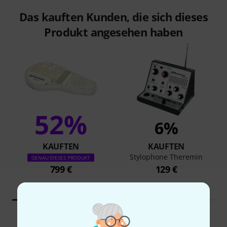
Das kauften Kunden, die sich dieses
Produkt angesehen haben
52%
6%
KAUFTEN
KAUFTEN
Stylophone Theremin
GENAU DIESES PRODUKT
799 €
129 €
Vergleichen