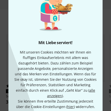
Zubehör & passende Artikel
Mit Liebe serviert!
Mit unseren Cookies möchten wir Ihnen ein
fluffiges Einkaufserlebnis mit allem was
dazugehört bieten. Dazu zählen zum Beispiel
passende Angebote, personalisierte Anzeigen
und das Merken von Einstellungen. Wenn das für
Sie okay ist, stimmen Sie der Nutzung von Cookies
für Präferenzen, Statistiken und Marketing
7
629
einfach durch einen Klick auf „Geht klar“ zu (
alle
PASST GARANTIERT
PASST GARANTIERT
anzeigen
).
Suzuki
AD3-1210A Power Supply
Thomann
LR6 AA 40pc
S
Sie können Ihre erteilte Zustimmung jederzeit
34 €
9,90 €
über die Cookie-Einstellungen (
hier
) widerrufen.