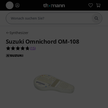
Suche 
Synthesizer
Suzuki Omnichord OM-108
4.7 von 5 Sternen aus 15 Kundenbewertungen
(
15
)