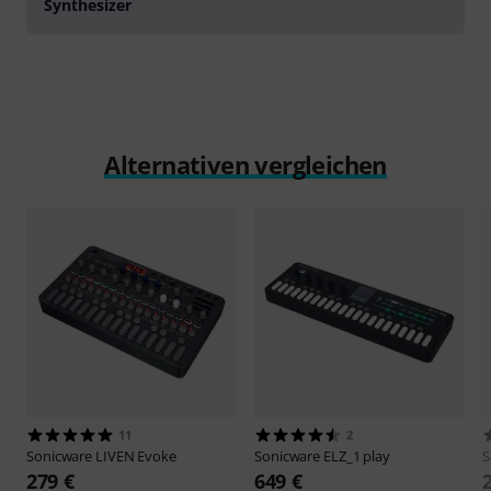
Synthesizer
Alternativen vergleichen
11
2
Sonicware
LIVEN Evoke
Sonicware
ELZ_1 play
S
279 €
649 €