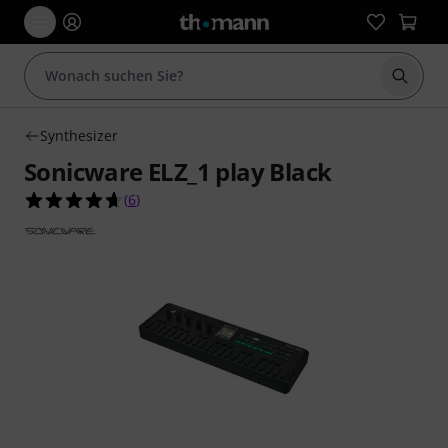
Suche 
Synthesizer
Sonicware ELZ_1 play Black
4.7 von 5 Sternen aus 6 Kundenbewertungen
(
6
)