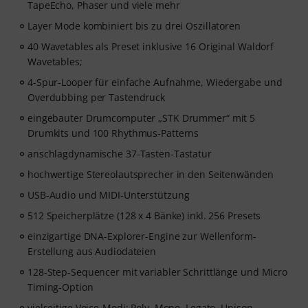
TapeEcho, Phaser und viele mehr
Layer Mode kombiniert bis zu drei Oszillatoren
40 Wavetables als Preset inklusive 16 Original Waldorf
Wavetables;
4-Spur-Looper für einfache Aufnahme, Wiedergabe und
Overdubbing per Tastendruck
eingebauter Drumcomputer „STK Drummer“ mit 5
Drumkits und 100 Rhythmus-Patterns
anschlagdynamische 37-Tasten-Tastatur
hochwertige Stereolautsprecher in den Seitenwänden
USB-Audio und MIDI-Unterstützung
512 Speicherplätze (128 x 4 Bänke) inkl. 256 Presets
einzigartige DNA-Explorer-Engine zur Wellenform-
Erstellung aus Audiodateien
128-Step-Sequencer mit variabler Schrittlänge und Micro
Timing-Option
vielseitige Voice-Modi: Poly, Mono, Legato, Unison