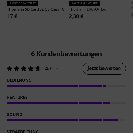
m
PASST GARANTIERT
PASST GARANTIERT
P
Thomann
SD Card 32 Gb Class 10
Thomann
LR6 AA 4pc
17 €
2,30 €
6
Kundenbewertungen
Jetzt bewerten
4.7
/ 5
BEDIENUNG
FEATURES
SOUND
VERARBEITUNG