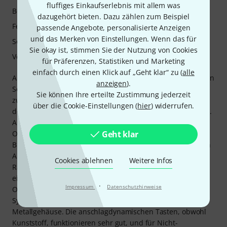
fluffiges Einkaufserlebnis mit allem was
Bedienung
dazugehört bieten. Dazu zählen zum Beispiel
Features
passende Angebote, personalisierte Anzeigen
und das Merken von Einstellungen. Wenn das für
Sound
Sie okay ist, stimmen Sie der Nutzung von Cookies
Verarbeitung
für Präferenzen, Statistiken und Marketing
einfach durch einen Klick auf „Geht klar“ zu (
alle
Als Fan von Groovebox-Equipment passt das perfekt in mein
anzeigen
).
Setup. Die Klangpalette ist exzellent und liegt genau
Sie können Ihre erteilte Zustimmung jederzeit
zwischen der rauen Rauheit eines Arturia Mini Freak und
über die Cookie-Einstellungen (
hier
) widerrufen.
den satten Klängen, die man von Roland-Synthies erwartet.
Auch für Nicht-Synth-Programmierer wie mich bietet die
Oberfläche eine benutzerfreundliche Oberfläche. Ein
Geht klar
Bildschirm erleichtert das Verständnis und unterstützt den
Arbeitsablauf. Das Bearbeiten von Sequenzen ist dank des
Cookies ablehnen
Weitere Infos
Rastersystems einfach, allerdings ist die Bildschirmgröße
eine Belastung für die Augen. Der Looper ist mit seiner
·
Impressum
Datenschutzhinweise
Overdub-Funktion das Tüpfelchen auf dem i. Der
Synthesizer ist robust und verfügt über ein solides
Metallgehäuse. Die anschlagdynamischen Tasten, obwohl
Kunststoff, funktionieren sehr gut, und für Nicht-