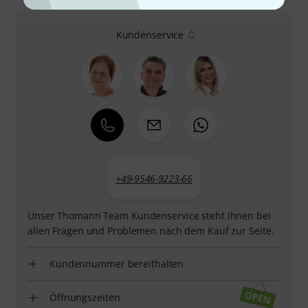
Kundenservice
+49-9546-9223-66
Unser Thomann Team Kundenservice steht Ihnen bei
allen Fragen und Problemen nach dem Kauf zur Seite.
Kundennummer bereithalten
Öffnungszeiten