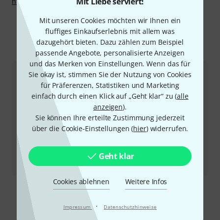
Mit Liebe serviert!
http://suzukimusic-global.com
Mit unseren Cookies möchten wir Ihnen ein
fluffiges Einkaufserlebnis mit allem was
Mehr zu Suzuki
dazugehört bieten. Dazu zählen zum Beispiel
passende Angebote, personalisierte Anzeigen
und das Merken von Einstellungen. Wenn das für
Sie okay ist, stimmen Sie der Nutzung von Cookies
für Präferenzen, Statistiken und Marketing
einfach durch einen Klick auf „Geht klar“ zu (
alle
anzeigen
).
Sie können Ihre erteilte Zustimmung jederzeit
über die Cookie-Einstellungen (
hier
) widerrufen.
Geht klar
Testbericht
Omnichord OM-108
Cookies ablehnen
Weitere Infos
·
Impressum
Datenschutzhinweise
So erreichen Sie uns