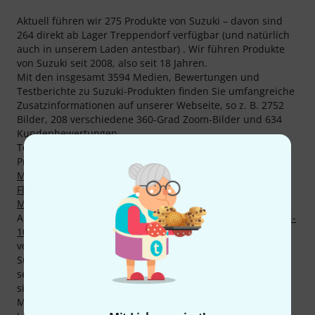
Aktuell führen wir 275 Produkte von Suzuki – davon sind
264 direkt ab Lager Treppendorf verfügbar (und natürlich
auch in unserem Laden antestbar) . Wir führen Produkte
von Suzuki seit 2008, also seit 18 Jahren.
Mit den insgesamt 3594 Medien, Bewertungen und
Testberichte zu Suzuki-Produkten finden Sie umfangreiche
Zusatzinformationen auf unserer Webseite, so z. B. 2752
Bilder, 208 verschiedene 360-Grad Zoom-Bilder und 634
Kundenbewertungen.
Top-Seller von Suzuki finden sich derzeit z. B. in den
Produktkategorien
Synthesizer
,
Melodicas
,
Chromatische
Mundharmonikas
,
Japanische Instrumente
,
Sonstige
Flöten
,
Asiatische Trommeln
und
Ersatzteile für
Mundharmonika
.
Aktueller Top-Seller ist das Produkt
Suzuki Omnichord OM-
108
. Absoluter Dauerbrenner ist
Suzuki M-37C Melodion
-
von diesem Artikel haben wir bereits über 1.000 verkauft.
Suzuki gewährt normalerweise nur 2 Jahre Garantie auf
seine Produkte, doch über die 3 Jahre Thomann Garantie
sind Sie ein Jahr zusätzlich geschützt.
Mehr Informationen zum Hersteller finden Sie auf