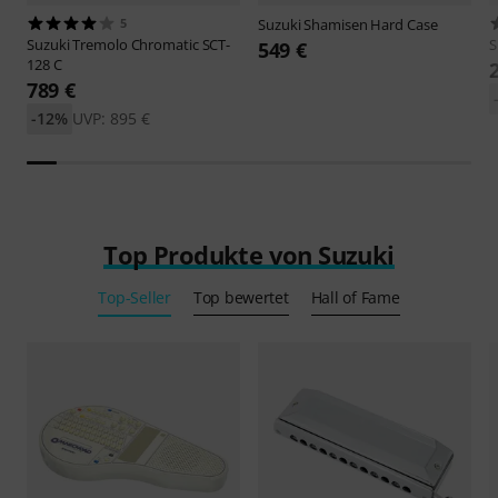
5
Suzuki
Shamisen Hard Case
Suzuki
Tremolo Chromatic SCT-
S
549 €
128 C
789 €
-12%
UVP: 895 €
Top Produkte von Suzuki
Top-Seller
Top bewertet
Hall of Fame