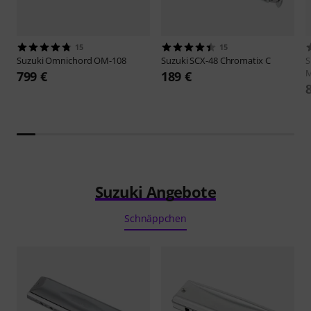
15
15
Suzuki
Omnichord OM-108
Suzuki
SCX-48 Chromatix C
S
M
799 €
189 €
Suzuki Angebote
Schnäppchen