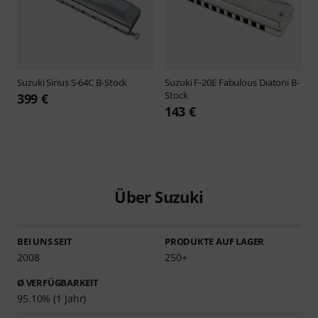
Suzuki
Sirius S-64C B-Stock
Suzuki
F-20E Fabulous Diatoni B-
Stock
399 €
143 €
Über Suzuki
BEI UNS SEIT
PRODUKTE AUF LAGER
2008
250+
Ø VERFÜGBARKEIT
95.10% (1 Jahr)