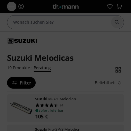
Suche 
Suzuki Melodicas
Beratung
19
Produkte
·
Filter
Beliebtheit
Suzuki
M-37C Melodion
34
Sofort lieferbar
105
€
Suzuki
Pro-37V3 Melodion