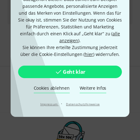
passende Angebote, personalisierte Anzeigen
5
Sofort lieferbar
und das Merken von Einstellungen. Wenn das für
5
€
Sie okay ist, stimmen Sie der Nutzung von Cookies
für Präferenzen, Statistiken und Marketing
einfach durch einen Klick auf „Geht klar“ zu (
alle
Kostenloser Versand ab 29 €
anzeigen
).
Alle Preise inkl. MwSt.
Sie können Ihre erteilte Zustimmung jederzeit
über die Cookie-Einstellungen (
hier
) widerrufen.
Geht klar
Gefällt Ihnen, was Sie sehen?
Cookies ablehnen
Weitere Infos
Teilen
Hilfe & Feedback
·
Impressum
Datenschutzhinweise