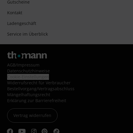
Gutscheine
Kontakt
Ladengeschäft
Service im Überblick
AGB
/
Impressum
Datenschutzhinweise
Cookie-Einstellungen
Widerrufsrecht für Verbraucher
Bestellvorgang/Vertragsabschluss
Mängelhaftungsrecht
Erklärung zur Barrierefreiheit
Vertrag widerrufen