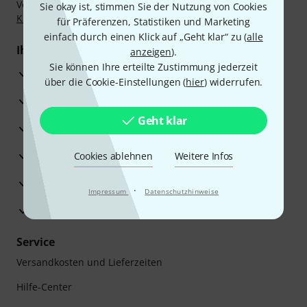
Vorkasse, PayPal, Amazon Pay,
Klarna Sofort bezahlen
,
Sie okay ist, stimmen Sie der Nutzung von Cookies
Klarna Ratenzahlung
oder Kreditkarte.
für Präferenzen, Statistiken und Marketing
einfach durch einen Klick auf „Geht klar“ zu (
alle
Ihre Vorteile
anzeigen
).
Sie können Ihre erteilte Zustimmung jederzeit
3 Jahre Thomann Garantie
über die Cookie-Einstellungen (
hier
) widerrufen.
30 Tage Money-Back-Garantie
Geht klar
Reparaturservice
Beratung durch Fachexperten
Cookies ablehnen
Weitere Infos
Zufriedenheitsgarantie
·
Impressum
Datenschutzhinweise
Europas größtes Versandlager
Service
Versandkosten und Lieferzeiten
Hilfe-Center