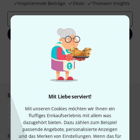
Inspirierende Beiträge
Deals
Thomann Insights
E-Mail-Adresse
*
Jetzt anmelden
Mit Klick auf „Jetzt anmelden“ stimmen Sie dem Erhalt von E-Mail-
Werbung und einer Messung des E-Mail-Nutzungsverhaltens zu. Die
Abmeldung ist jederzeit möglich. Weitere Informationen finden Sie in
unseren
Datenschutzhinweisen
.
* Pflichtfeld
Sicher einkaufen & bezahlen
Mit Liebe serviert!
Mit unseren Cookies möchten wir Ihnen ein
fluffiges Einkaufserlebnis mit allem was
dazugehört bieten. Dazu zählen zum Beispiel
passende Angebote, personalisierte Anzeigen
Bezahlen Sie vertraulich und sicher per Nachnahme,
und das Merken von Einstellungen. Wenn das für