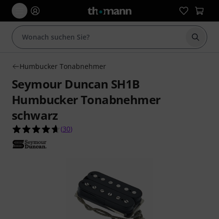
Suche 
Humbucker Tonabnehmer
Seymour Duncan SH1B
Humbucker Tonabnehmer
schwarz
4.7 von 5 Sternen aus 30 Kundenbewertungen
(
30
)