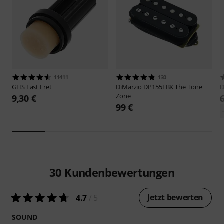
11411
130
GHS
Fast Fret
DiMarzio
DP155FBK The Tone
D
Zone
9,30 €
99 €
30
Kundenbewertungen
Jetzt bewerten
4.7
/ 5
SOUND