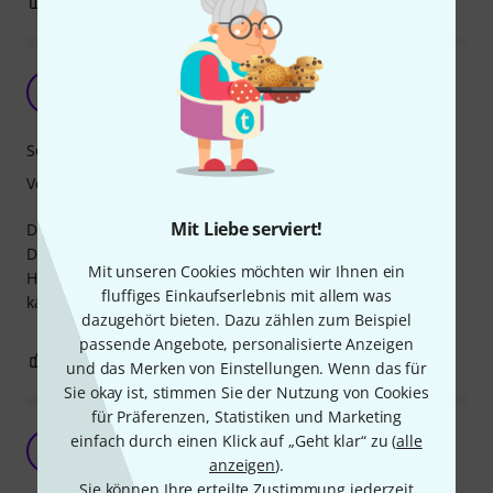
1
0
BEWERTUNG MELDEN
Lee Paul Sound
FA
Frank aus B. 12.10.2009
Sound
Verarbeitung
Mit Liebe serviert!
Dies ist der Typische Lee Paul Sound sehr fättig und
Dreckiger Sound. 4 Kabel austatung wie Normale
Mit unseren Cookies möchten wir Ihnen ein
Humbucker. Ich ratte auf die Seymour Duncan Seite, dort
fluffiges Einkaufserlebnis mit allem was
kan man vieles finden wie verkablung und Tonbibliotek
dazugehört bieten. Dazu zählen zum Beispiel
passende Angebote, personalisierte Anzeigen
1
3
BEWERTUNG MELDEN
und das Merken von Einstellungen. Wenn das für
Sie okay ist, stimmen Sie der Nutzung von Cookies
für Präferenzen, Statistiken und Marketing
nah am Original
einfach durch einen Klick auf „Geht klar“ zu (
alle
AB
Alfred Binder 14.08.2024
anzeigen
).
Sie können Ihre erteilte Zustimmung jederzeit