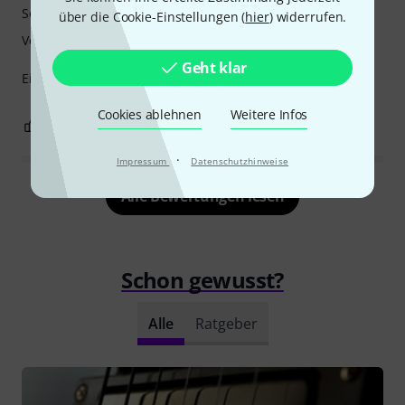
Sound
über die Cookie-Einstellungen (
hier
) widerrufen.
Verarbeitung
Geht klar
Einadrig, offener, differenzierter Klang und Ansprache
Cookies ablehnen
Weitere Infos
0
0
BEWERTUNG MELDEN
·
Impressum
Datenschutzhinweise
Alle Bewertungen lesen
Schon gewusst?
Alle
Ratgeber