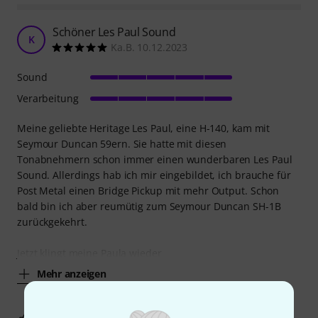
Schöner Les Paul Sound
K
Ka.B. 10.12.2023
Sound
Verarbeitung
Meine geliebte Heritage Les Paul, eine H-140, kam mit
Seymour Duncan 59ern. Sie hatte mit diesen
Tonabnehmern schon immer einen wunderbaren Les Paul
Sound. Allerdings hab ich mir eingebildet, ich brauche für
Post Metal einen Bridge Pickup mit mehr Output. Schon
bald bin ich aber reumütig zum Seymour Duncan SH-1B
zurückgekehrt.
Jetzt klingt meine Paula wieder
Mehr anzeigen