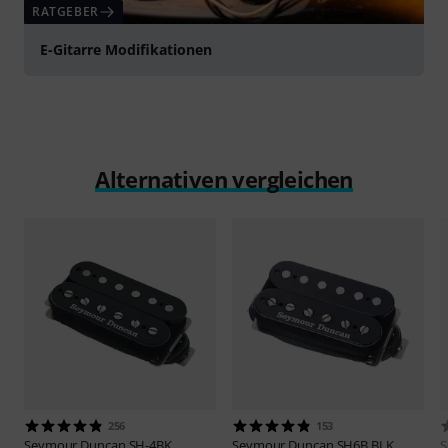
RATGEBER
E-Gitarre Modifikationen
Alternativen vergleichen
256
153
Seymour Duncan
SH-4BK
Seymour Duncan
SH6B BLK
S