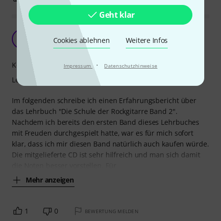
Geht klar
Schule der Rockgitarre
M
Cookies ablehnen
Weitere Infos
Matthias086 23.10.2009
·
Kompetenz
Impressum
Datenschutzhinweise
Lernfaktor
Im folgenden schreibe ich einen Erfahrungsbericht über
das Lehrbuch "Die Schule der Rockgitarre Band 2".
Nachdem ich bereits den ersten Band dieses Lehrbuches
mit Freuden durchgespielt hatte, war es für mich sofort
klar, dass ich mir diesen Band natürlich auch kaufen würde.
Die mitgelieferte CD ist sehr hilfreich und man sich damit
die Noten besser vorstellen. Für
Mehr anzeigen
1
0
BEWERTUNG MELDEN