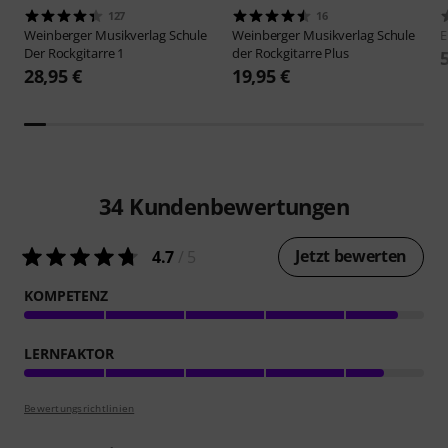
127
16
Weinberger Musikverlag
Schule
Weinberger Musikverlag
Schule
E
Der Rockgitarre 1
der Rockgitarre Plus
28,95 €
19,95 €
34
Kundenbewertungen
Jetzt bewerten
4.7
/ 5
KOMPETENZ
LERNFAKTOR
Bewertungsrichtlinien