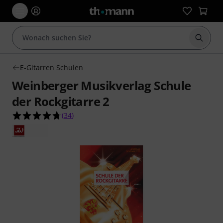
Suche 
E-Gitarren Schulen
Weinberger Musikverlag Schule
der Rockgitarre 2
4.7 von 5 Sternen aus 34 Kundenbewertungen
(
34
)