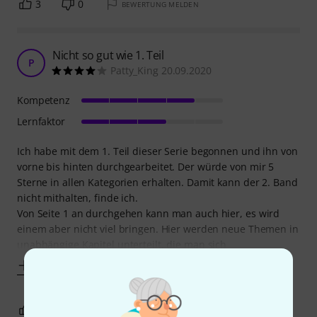
3
0
BEWERTUNG MELDEN
Nicht so gut wie 1. Teil
P
Patty_King 20.09.2020
Kompetenz
Lernfaktor
Ich habe mit dem 1. Teil dieser Serie begonnen und ihn von
vorne bis hinten durchgearbeitet. Der würde von mir 5
Sterne in allen Kategorien erhalten. Damit kann der 2. Band
nicht mithalten, finde ich.
Von Seite 1 an durchgehen kann man auch hier, es wird
einem aber nicht viel bringen. Hier werden neue Themen in
unabhängige Kapitel unterteilt, die man sich
Mehr anzeigen
0
0
BEWERTUNG MELDEN