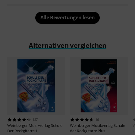
Alle Bewertungen lesen
Alternativen vergleichen
127
16
Weinberger Musikverlag
Schule
Weinberger Musikverlag
Schule
V
Der Rockgitarre 1
der Rockgitarre Plus
H