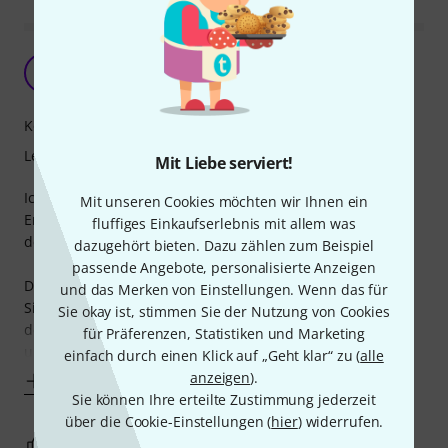
Emphelenswert für alle, die mehr wollen!
SN
Steffen N. 23.10.2009
Kompetenz
Lernfaktor
Mit Liebe serviert!
Ich habe mir diese Gitarrenschule letztes Jahr auf
Mit unseren Cookies möchten wir Ihnen ein
Empfehlung meines Gitarenlehrers bestellt und kann
fluffiges Einkaufserlebnis mit allem was
dessen Empehlung nur bestätigen.
dazugehört bieten. Dazu zählen zum Beispiel
passende Angebote, personalisierte Anzeigen
Die Schule besteht aus 5 Kapiteln und einem Anhang.
und das Merken von Einstellungen. Wenn das für
Sie beschäftigt sich sowohl mit dem Solospiel als auch mit
Sie okay ist, stimmen Sie der Nutzung von Cookies
dder Rythm Guitar und die Songs, welche in Noten, Tabs
für Präferenzen, Statistiken und Marketing
und sogar auf CD vorhanden sind, machen echt Spaß und
einfach durch einen Klick auf „Geht klar“ zu (
alle
anzeigen
).
Mehr anzeigen
Sie können Ihre erteilte Zustimmung jederzeit
über die Cookie-Einstellungen (
hier
) widerrufen.
1
0
BEWERTUNG MELDEN