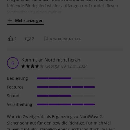
fehlende Bindeglied wieder auffangen und rundet diesen
Synthesizer zu einen meiner
Mehr anzeigen
1
2
BEWERTUNG MELDEN
Kommt an Nord nicht heran
G
Georg8189 12.01.2024
Bedienung
Features
Sound
Verarbeitung
War ein Zweitgerät, als Ergänzung zu NordWave2.
Sicher sehr gut für den bzw die Richtige. Für mich viel
zuwenig intuitiv, klanglich eher durchschnittlich, bis auf