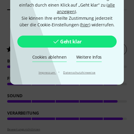
einfach durch einen Klick auf „Geht klar“ zu (
alle
anzeigen
).
Sie können Ihre erteilte Zustimmung jederzeit
über die Cookie-Einstellungen (
hier
) widerrufen.
18
Kundenbewertungen
Geht klar
Jetzt bewerten
4.6
/ 5
Cookies ablehnen
Weitere Infos
BEDIENUNG
·
Impressum
Datenschutzhinweise
FEATURES
SOUND
VERARBEITUNG
Bewertungsrichtlinien