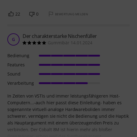
22
0
BEWERTUNG MELDEN
Der charakterstarke Nischenfüller
G
Gummibär 14.01.2024
Bedienung
Features
Sound
Verarbeitung
In Zeiten von VSTIs und immer leistungsfähigeren Host-
Computern...-auch hier passt diese Einleitung- haben es
sogenannte virtuell-analoge Hardwareboliden immer
schwerer, vermögen sie nicht die Bedienung und die Haptik
als Hauptargument mit einem überzeugenden Preis zu
verbinden. Der Cobalt 8M ist hierin mehr als bloßer
Grenzgänger, schon weil das Synthesekonzept