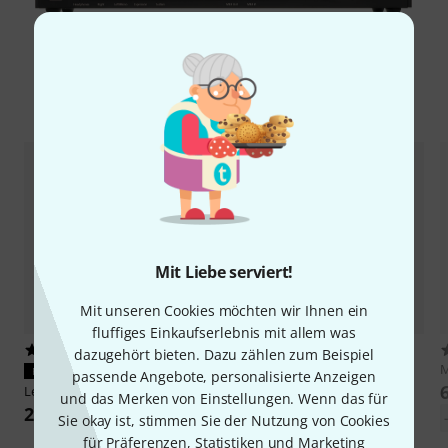
Zubehör & passende Artikel
Mit Liebe serviert!
Mit unseren Cookies möchten wir Ihnen ein
fluffiges Einkaufserlebnis mit allem was
1477
140
dazugehört bieten. Dazu zählen zum Beispiel
PASST GARANTIERT
PASST GARANTIERT
passende Angebote, personalisierte Anzeigen
Lead Foot
LFD-2
Boss
EV-30
und das Merken von Einstellungen. Wenn das für
21 €
111 €
Sie okay ist, stimmen Sie der Nutzung von Cookies
-23%
UVP: 145 €
für Präferenzen, Statistiken und Marketing