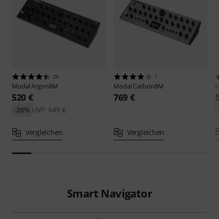
29
1
Modal
Argon8M
Modal
Carbon8M
K
520 €
769 €
-20%
UVP: 649 €
Vergleichen
Vergleichen
Smart Navigator