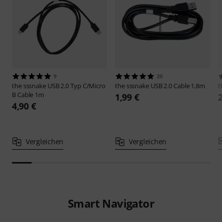
9
20
the sssnake
USB 2.0 Typ C/Micro
the sssnake
USB 2.0 Cable 1,8m
t
B Cable 1m
1,99 €
4,90 €
Vergleichen
Vergleichen
Smart Navigator