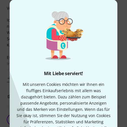
Verarbeitung
Ich habe mir das Kabel gekauft, da die neueren MacBooks
nur noch USB-C Anschlüsse haben.
Weil ich nicht auf den Anschluss von meinem Focusrite
Scarlett 2i2 2nd Gen verzichten wollte habe ich mir dieses
Kabel geholt.
Es ist super entspannt, das Scarlett, andere Audio
Interfaces oder sonstige Geräte mit USB Typ B Anschluss
direkt am MacBook anschließen
Mit Liebe serviert!
Mehr anzeigen
Mit unseren Cookies möchten wir Ihnen ein
fluffiges Einkaufserlebnis mit allem was
1
0
dazugehört bieten. Dazu zählen zum Beispiel
BEWERTUNG MELDEN
passende Angebote, personalisierte Anzeigen
und das Merken von Einstellungen. Wenn das für
Sie okay ist, stimmen Sie der Nutzung von Cookies
Eher Werkzeug als Spielzeug
R
für Präferenzen, Statistiken und Marketing
RichardGWo 09.07.2023