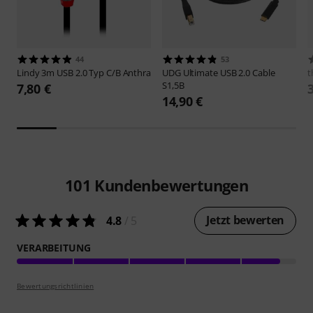
44
53
Lindy
3m USB 2.0 Typ C/B Anthra
UDG
Ultimate USB 2.0 Cable
t
S1,5B
7,80 €
14,90 €
101
Kundenbewertungen
Jetzt bewerten
4.8
/ 5
VERARBEITUNG
Bewertungsrichtlinien