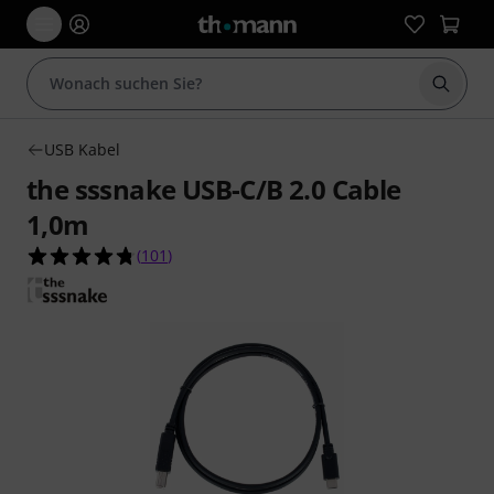
Suche 
USB Kabel
the sssnake USB-C/B 2.0 Cable
1,0m
4.8 von 5 Sternen aus 101 Kundenbewertungen
(
101
)