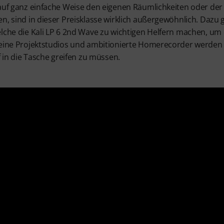
auf ganz einfache Weise den eigenen Räumlichkeiten oder der 
n, sind in dieser Preisklasse wirklich außergewöhnlich. Dazu 
elche die Kali LP 6 2nd Wave zu wichtigen Helfern machen, um
leine Projektstudios und ambitionierte Homerecorder werden
f in die Tasche greifen zu müssen.