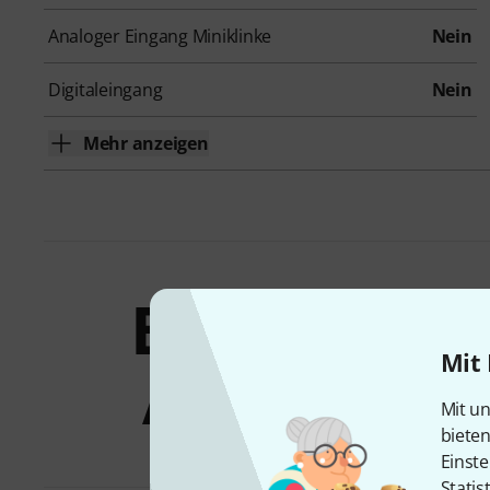
Analoger Eingang Miniklinke
Nein
Digitaleingang
Nein
Mehr anzeigen
Bundles &
Mit 
Angebote
Mit un
biete
Einste
Statis