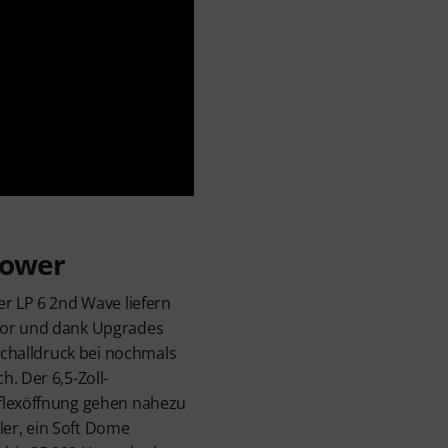
Power
er LP 6 2nd Wave liefern
tor und dank Upgrades
 Schalldruck bei nochmals
. Der 6,5-Zoll-
flexöffnung gehen nahezu
ller, ein Soft Dome