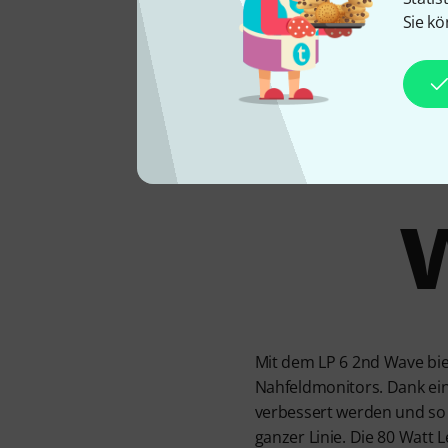
Sie kö
Vie
Mit dem LP 6 2nd Wave bie
Nahfeldmonitors. Dank ei
verbessert werden und so
ganzer Linie. Die 80 Watt 