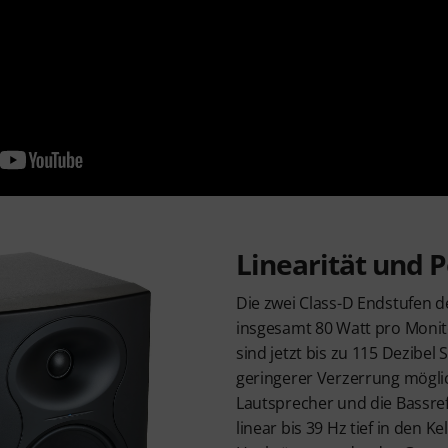
Linearität und 
Die zwei Class-D Endstufen d
insgesamt 80 Watt pro Moni
sind jetzt bis zu 115 Dezibel
geringerer Verzerrung möglich
Lautsprecher und die Bassre
linear bis 39 Hz tief in den Ke