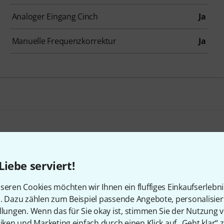
Analoger Eingang Cinch
Ja
Manuelle Frequenzkorrektur
Ja
Bundle selbst zusammenstellen
Liebe serviert!
ab 1.099 €
BIS ZU 5% RABATT
+1
seren Cookies möchten wir Ihnen ein fluffiges Einkaufserlebn
n. Dazu zählen zum Beispiel passende Angebote, personalisie
llungen. Wenn das für Sie okay ist, stimmen Sie der Nutzung 
tiken und Marketing einfach durch einen Klick auf „Geht klar“ z