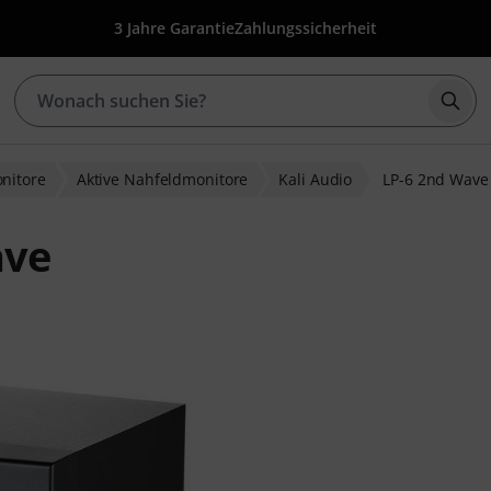
3 Jahre Garantie
Zahlungssicherheit
Such
nitore
Aktive Nahfeldmonitore
Kali Audio
LP-6 2nd Wave
ave
ewertungen