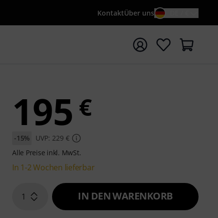
Kontakt
Über uns
DE / €
e mit Suchwort {searchTerm} starten
195
€
-15%
UVP: 229 €
Alle Preise inkl. MwSt.
In 1-2 Wochen lieferbar
IN DEN WARENKORB
1