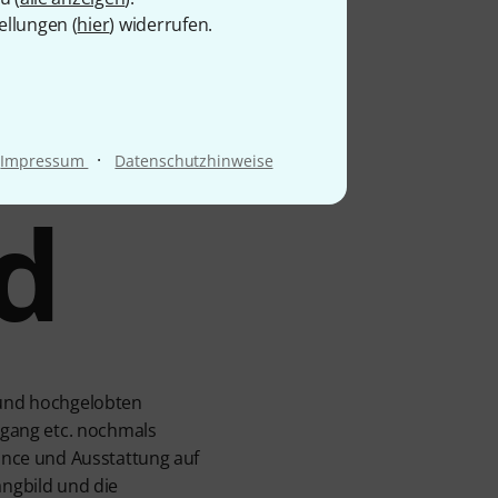
ellungen (
hier
) widerrufen.
 für
·
Impressum
Datenschutzhinweise
d
n und hochgelobten
gang etc. nochmals
nce und Ausstattung auf
angbild und die