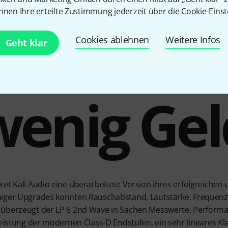
nnen Ihre erteilte Zustimmung jederzeit über die Cookie-Einst
l Monitor
Cookies ablehnen
Weitere Infos
Geht klar
wenig Gel
tet Kali Audio eine überarbeitete Version ihres erfolgreiche
niger Upgrades konnten Rauschabstand, Lautstärke, Frequenz
 überzeugt der LP 6 2nd Wave in Sachen Messwerte, Performa
Leistung der modernen Class-D Endstufen, ein sehr lineares Kl