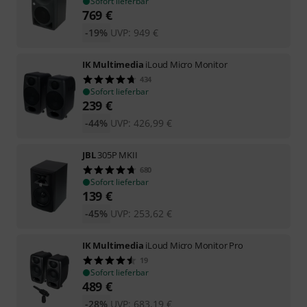
Sofort lieferbar
769
€
-19%
UVP:
949
€
IK Multimedia
iLoud Micro Monitor
434
Sofort lieferbar
239
€
-44%
UVP:
426,99
€
JBL
305P MKII
680
Sofort lieferbar
139
€
-45%
UVP:
253,62
€
IK Multimedia
iLoud Micro Monitor Pro
19
Sofort lieferbar
489
€
-28%
UVP:
683,19
€