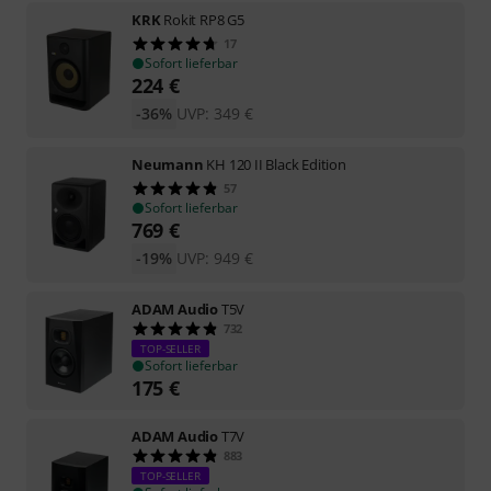
KRK
Rokit RP8 G5
17
Sofort lieferbar
224
€
-36%
UVP:
349
€
Neumann
KH 120 II Black Edition
57
Sofort lieferbar
769
€
-19%
UVP:
949
€
ADAM Audio
T5V
732
TOP-SELLER
Sofort lieferbar
175
€
ADAM Audio
T7V
883
TOP-SELLER