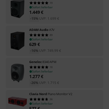
19
Sofort lieferbar
1.449
€
-15%
UVP:
1.699
€
ADAM Audio
A7V
89
Sofort lieferbar
629
€
-16%
UVP:
749,99
€
Genelec
8340 APM
18
Sofort lieferbar
1.277
€
-26%
UVP:
1.715
€
Clavia Nord
Piano Monitor V2
36
Sofort lieferbar
577
€