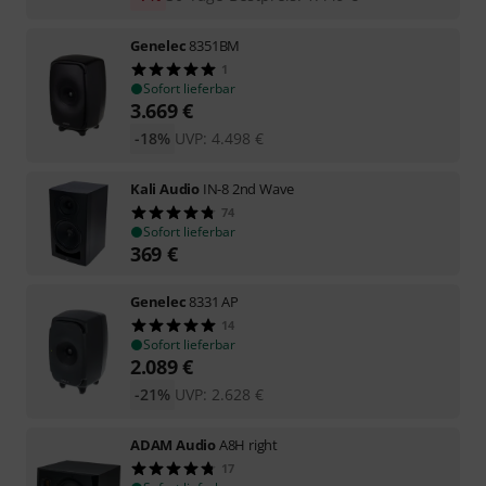
Genelec
8351BM
1
Sofort lieferbar
3.669
€
-18%
UVP:
4.498
€
Kali Audio
IN-8 2nd Wave
74
Sofort lieferbar
369
€
Genelec
8331 AP
14
Sofort lieferbar
2.089
€
-21%
UVP:
2.628
€
ADAM Audio
A8H right
17