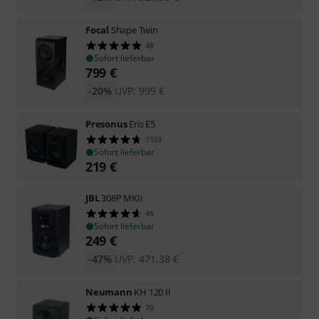
Focal
Shape Twin
48
Sofort lieferbar
799
€
-20%
UVP:
999
€
Presonus
Eris E5
1133
Sofort lieferbar
219
€
JBL
308P MKII
45
Sofort lieferbar
249
€
-47%
UVP:
471,38
€
Neumann
KH 120 II
70