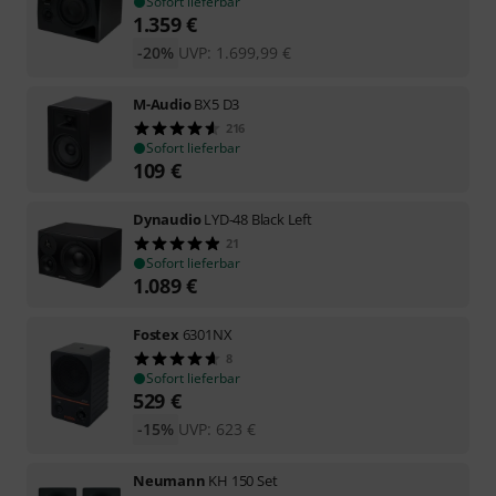
Sofort lieferbar
1.359
€
-20%
UVP:
1.699,99
€
M-Audio
BX5 D3
216
Sofort lieferbar
109
€
Dynaudio
LYD-48 Black Left
21
Sofort lieferbar
1.089
€
Fostex
6301NX
8
Sofort lieferbar
529
€
-15%
UVP:
623
€
Neumann
KH 150 Set