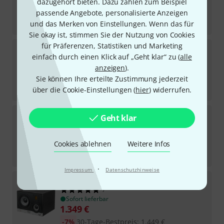
Sofort lieferbar
dazugehört bieten. Dazu zählen zum Beispiel
289
€
passende Angebote, personalisierte Anzeigen
und das Merken von Einstellungen. Wenn das für
-12%
UVP:
329,99
€
Sie okay ist, stimmen Sie der Nutzung von Cookies
für Präferenzen, Statistiken und Marketing
Neumann
KH 120 II Tilt Stand Set
einfach durch einen Klick auf „Geht klar“ zu (
alle
Sofort lieferbar
anzeigen
).
1.549
€
Sie können Ihre erteilte Zustimmung jederzeit
über die Cookie-Einstellungen (
-14%
UVP:
1.798
€
hier
) widerrufen.
Neumann
KH 150 WH
Geht klar
1
Sofort lieferbar
1.429
€
Cookies ablehnen
Weitere Infos
-16%
UVP:
1.699
€
·
Impressum
Datenschutzhinweise
EVE Audio
SC3070 left
7
Sofort lieferbar
1.349
€
-7%
30-Tage-Bestpreis
:
1.449
€