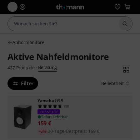
Suche 
Abhörmonitore
Aktive Nahfeldmonitore
Beratung
427
Produkte
·
Filter
Beliebtheit
Yamaha
HS 5
820
TOP-SELLER
Sofort lieferbar
159
€
-6%
30-Tage-Bestpreis
:
169
€