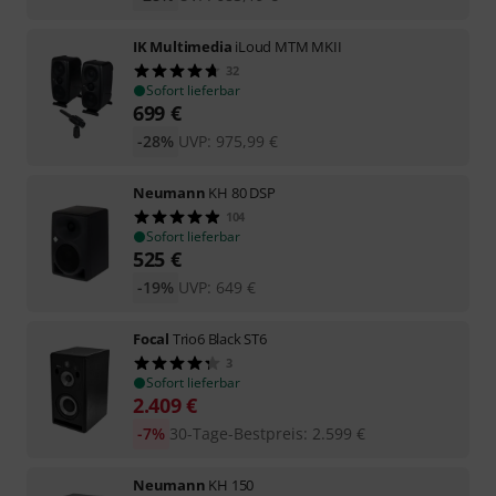
IK Multimedia
iLoud MTM MKII
32
Sofort lieferbar
699
€
-28%
UVP:
975,99
€
Neumann
KH 80 DSP
104
Sofort lieferbar
525
€
-19%
UVP:
649
€
Focal
Trio6 Black ST6
3
Sofort lieferbar
2.409
€
-7%
30-Tage-Bestpreis
:
2.599
€
Neumann
KH 150