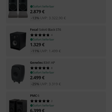
Sofort lieferbar
2.879
€
-13%
UVP:
3.322,90
€
Focal
Solo6 Black ST6
4
Sofort lieferbar
1.329
€
-11%
UVP:
1.499
€
Genelec
8341 AP
8
Sofort lieferbar
2.499
€
-25%
UVP:
3.319
€
PMC
6
2
Sofort lieferbar
6.399
€