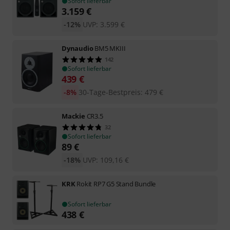
Sofort lieferbar
3.159
€
-12%
UVP:
3.599
€
Dynaudio
BM5 MKIII
142
Sofort lieferbar
439
€
-8%
30-Tage-Bestpreis
:
479
€
Mackie
CR3.5
32
Sofort lieferbar
89
€
-18%
UVP:
109,16
€
KRK
Rokit RP7 G5 Stand Bundle
Sofort lieferbar
438
€