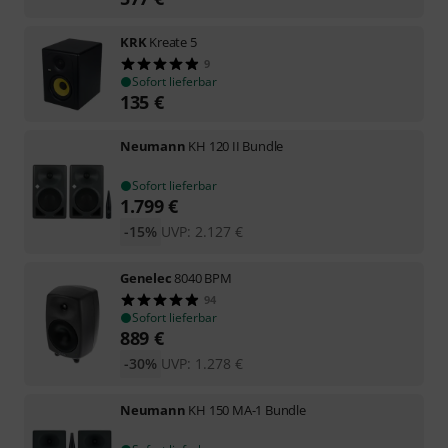
KRK
Kreate 5
9
Sofort lieferbar
135
€
Neumann
KH 120 II Bundle
Sofort lieferbar
1.799
€
-15%
UVP:
2.127
€
Genelec
8040 BPM
94
Sofort lieferbar
889
€
-30%
UVP:
1.278
€
Neumann
KH 150 MA-1 Bundle