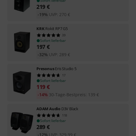
Sofort lieferbar
219
€
-19%
UVP:
270
€
KRK
Rokit RP7 G5
39
Sofort lieferbar
197
€
-32%
UVP:
289
€
Presonus
Eris Studio 5
17
Sofort lieferbar
119
€
-14%
30-Tage-Bestpreis
:
139
€
ADAM Audio
D3V Black
118
Sofort lieferbar
289
€
-12%
UVP:
329,99
€