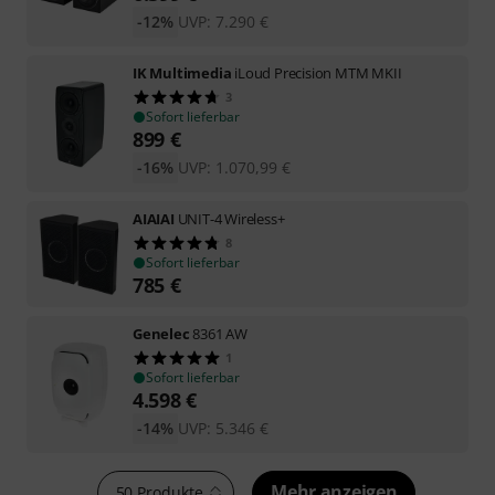
-12%
UVP:
7.290
€
IK Multimedia
iLoud Precision MTM MKII
3
Sofort lieferbar
899
€
-16%
UVP:
1.070,99
€
AIAIAI
UNIT-4 Wireless+
8
Sofort lieferbar
785
€
Genelec
8361 AW
1
Sofort lieferbar
4.598
€
-14%
UVP:
5.346
€
Mehr anzeigen
50 Produkte