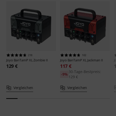
218
102
Joyo
BanTamP XL Zombie II
Joyo
BanTamP XL Jackman II
J
129 €
117 €
30-Tage-Bestpreis:
-9%
129 €
Vergleichen
Vergleichen