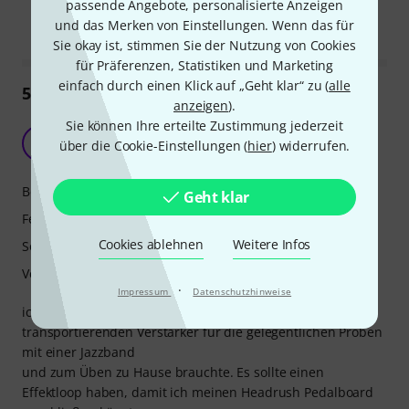
passende Angebote, personalisierte Anzeigen
Markieren Sie diese Zusammenfassung
Markieren Sie diese Zusammen
und das Merken von Einstellungen. Wenn das für
Sie okay ist, stimmen Sie der Nutzung von Cookies
für Präferenzen, Statistiken und Marketing
einfach durch einen Klick auf „Geht klar“ zu (
alle
51
Rezensionen
anzeigen
).
Sie können Ihre erteilte Zustimmung jederzeit
Tweedy kompakt, leicht, handlich. Tone!
G
über die Cookie-Einstellungen (
hier
) widerrufen.
guitargigi 07.03.2022
Bedienung
Geht klar
Features
Cookies ablehnen
Weitere Infos
Sound
Verarbeitung
·
Impressum
Datenschutzhinweise
ich habe den Tweedy mir geholt, weil ich einen leicht zu
transportierenden Verstärker für die gelegentlichen Proben
mit einer Jazzband
und zum Üben zu Hause brauchte. Es sollte einen
Effektloop haben, damit ich meinen Headrush Pedalboard