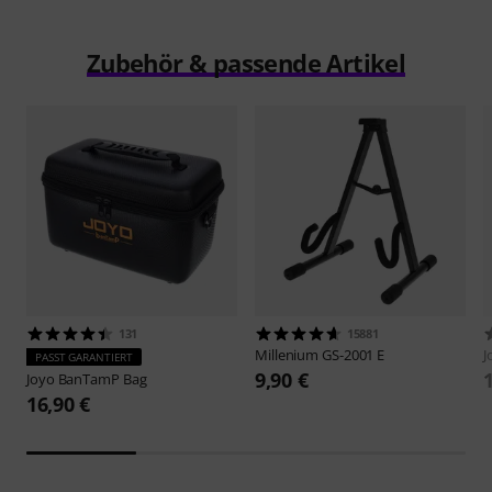
Zubehör & passende Artikel
131
15881
Millenium
GS-2001 E
J
PASST GARANTIERT
9,90 €
Joyo
BanTamP Bag
16,90 €