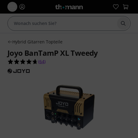
Suche 
Hybrid Gitarren Topteile
Joyo BanTamP XL Tweedy
4.7 von 5 Sternen aus 64 Kundenbewertungen
(
64
)