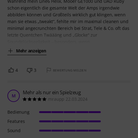
Während mein Line6 Helix, Mooer GE1000 und UAD Ruby
schon eigentlich die gesamte Welt der Amps irgendwie
abbilden können und Großteils wirklich gut klingen, wenn
man sie etwas „tweakt“, fehlte mir im maximal cleanen und
minimal angecrunchten Bereich bei Strat, Tele & Co. oft das
letzte Quentchen Twäääng und „Glocke“ zur
Soundglückseeligkeit – besonders, wenn
Mehr anzeigen
4
3
BEWERTUNG MELDEN
Mehr als nur ein Spielzeug
M
mraupp 22.03.2024
Bedienung
Features
Sound