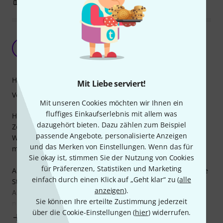
2
0
BEWERTUNG MELDEN
"Schminkköfferchen" für die Lunchbox, nicht
ganz zu Ende gedacht
W
W3r3Wlf 22.04.2024
Handling
Mit Liebe serviert!
Verarbeitung
Mit unseren Cookies möchten wir Ihnen ein
fluffiges Einkaufserlebnis mit allem was
Habe mir mein "Schminköfferchen" passend zum Joyo
dazugehört bieten. Dazu zählen zum Beispiel
Zombie II bestellt, da ich die Lunchbox immer vom
passende Angebote, personalisierte Anzeigen
Wohnzimmer zum Proberaum und wieder zurück
und das Merken von Einstellungen. Wenn das für
mitnehme.
Sie okay ist, stimmen Sie der Nutzung von Cookies
für Präferenzen, Statistiken und Marketing
An sich tut das Case was es soll, es nimmt den Joyo und die
einfach durch einen Klick auf „Geht klar“ zu (
alle
Stromversorgung auf.
anzeigen
).
Allerdings passen die Kabel/das Netztzeil irgendwie auch
Sie können Ihre erteilte Zustimmung jederzeit
nicht so richtig rein. Der Koffer müsste nach hinten einen
über die Cookie-Einstellungen (
hier
) widerrufen.
Mehr anzeigen