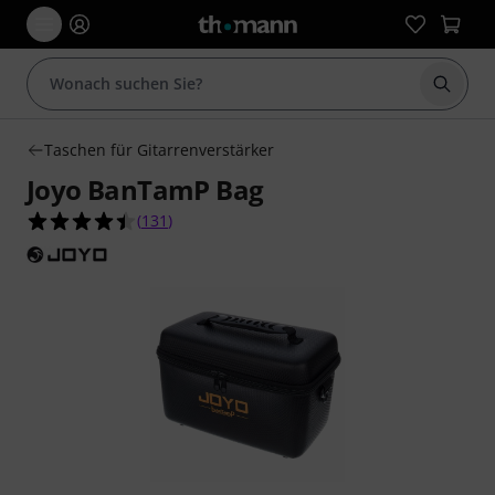
Suche 
Taschen für Gitarrenverstärker
Joyo BanTamP Bag
4.4 von 5 Sternen aus 131 Kundenbewertungen
(
131
)