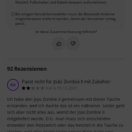
Netzteil, Fußschalter und Kabeln bequem aufzunehmen.
Bei einigen Verstärkermodellen muss die Bluetooth-Antenne
möglicherweise entfernt werden, damit der Verstärker richtig
passt.
Ist diese Zusammenfassung hilfreich?
Markieren Sie diese Zusammenfassung
Markieren Sie diese Zusammen
92
Rezensionen
Passt nicht für João Zombie II mit Zubehör
KA
Kai A 15.12.2021
Ich habe den Joyo Zombie II gemeinsam mit dieser Tasche
erstanden, weil ich dachte das ist ein noBrainer. Leider geht
sich aber nicht alles aus, womit der Joyo Zombie II
mitgeliefert wurde. D.h.: man muss sich entscheiden
entweder den Footswitch oder das Netzteil in die Tasche zu
stecken, weil alles findet leider keinen Platz. Kann sein,