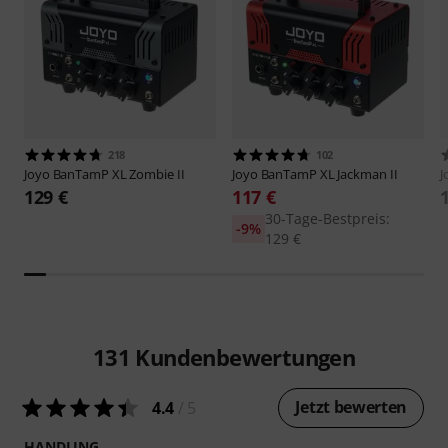
218
102
Joyo
BanTamP XL Zombie II
Joyo
BanTamP XL Jackman II
J
129 €
117 €
30-Tage-Bestpreis:
-9%
129 €
131
Kundenbewertungen
Jetzt bewerten
4.4
/ 5
HANDLING