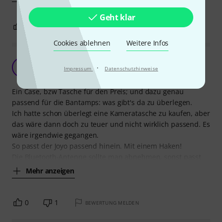
Geht klar
1
0
BEWERTUNG MELDEN
Cookies ablehnen
Weitere Infos
Leicht und (hoffentlich) robust
T
·
Impressum
Datenschutzhinweise
TheJD 26.04.2018
Ein Case, bzw Tasche für den Preis; und dazu genau
passend für die Bantamps: was gibt's da zu überlegen.
Ich hatte schon überlegt eine Kameratasche zu kaufen, aber
das wäre dann doch zu teuer und nicht wirklich passend. Es
wäre irgendwie gegangen.
So passt der Joyo passend hinein. Mit einem Haken!
Die Bluetooth-Antenne sollte man abnehmen, sonst passt
Mehr anzeigen
0
1
BEWERTUNG MELDEN