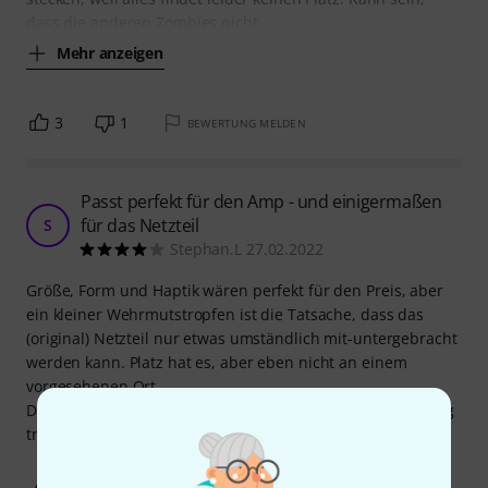
dass die anderen Zombies nicht
Mehr anzeigen
3
1
BEWERTUNG MELDEN
Passt perfekt für den Amp - und einigermaßen
für das Netzteil
S
Stephan.L 27.02.2022
Größe, Form und Haptik wären perfekt für den Preis, aber
ein kleiner Wehrmutstropfen ist die Tatsache, dass das
(original) Netzteil nur etwas umständlich mit-untergebracht
werden kann. Platz hat es, aber eben nicht an einem
vorgesehenen Ort.
Da es aber für den Amp selbst gut passt würde ich das Bag
trotzdem wieder kaufen.