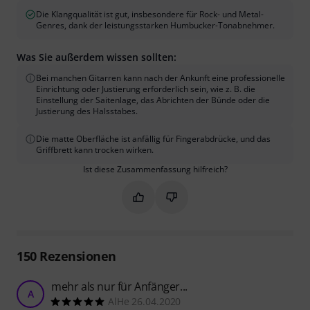
Die Klangqualität ist gut, insbesondere für Rock- und Metal-
Genres, dank der leistungsstarken Humbucker-Tonabnehmer.
Was Sie außerdem wissen sollten:
Bei manchen Gitarren kann nach der Ankunft eine professionelle
Einrichtung oder Justierung erforderlich sein, wie z. B. die
Einstellung der Saitenlage, das Abrichten der Bünde oder die
Justierung des Halsstabes.
Die matte Oberfläche ist anfällig für Fingerabdrücke, und das
Griffbrett kann trocken wirken.
Ist diese Zusammenfassung hilfreich?
Markieren Sie diese Zusammenfassung
Markieren Sie diese Zusammen
150
Rezensionen
mehr als nur für Anfänger...
A
AlHe 26.04.2020