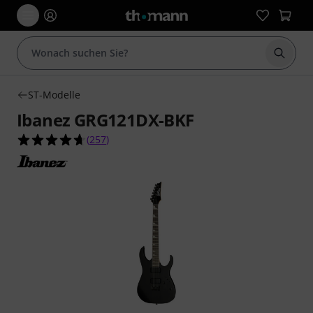
Suche 
ST-Modelle
Ibanez GRG121DX-BKF
4.6 von 5 Sternen aus 257 Kundenbewertungen
(
257
)