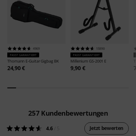
4969
15890
PASST GARANTIERT
PASST GARANTIERT
Thomann
E-Guitar Gigbag BK
Millenium
GS-2001 E
24,90 €
9,90 €
257
Kundenbewertungen
Jetzt bewerten
4.6
/ 5