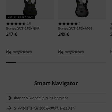
AKTUELLES PRODUKT
257
7
Ibanez
GRG121DX-BKF
Ibanez
GRG121DX-MGS
I
217 €
249 €
Vergleichen
Vergleichen
Smart Navigator
Ibanez ST-Modelle zur Übersicht
ST-Modelle für 200 €–300 € anzeigen