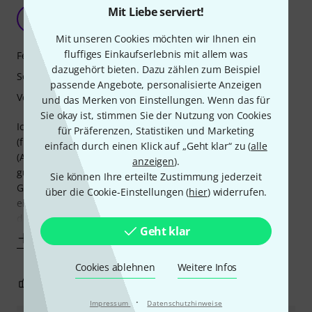
Gitarre Gut, Verarbeitung Geht So
Mit Liebe serviert!
A
Aaidoo 30.06.2021
Mit unseren Cookies möchten wir Ihnen ein
fluffiges Einkaufserlebnis mit allem was
Features
dazugehört bieten. Dazu zählen zum Beispiel
Sound
passende Angebote, personalisierte Anzeigen
Verarbeitung
und das Merken von Einstellungen. Wenn das für
Sie okay ist, stimmen Sie der Nutzung von Cookies
Ich bin mit der Gitarre eigentlich sehr Zufrieden, sie kam
für Präferenzen, Statistiken und Marketing
(für mich) perfekt eingestellt an und hört sich meiner
einfach durch einen Klick auf „Geht klar“ zu (
alle
(Anfänger-)Meinung nach sehr gut an und sieht auch sehr
anzeigen
).
gut aus. Leider hat mein Modell das Problem, dass das
Sie können Ihre erteilte Zustimmung jederzeit
Griffbrett Fehler aufweist. Die Inlays sind nicht sauber
über die Cookie-Einstellungen (
hier
) widerrufen.
eingelassen und das Griffbrett hat an einigen stellen an
den Inlays, vor allem an der
Geht klar
Mehr anzeigen
Cookies ablehnen
Weitere Infos
5
1
BEWERTUNG MELDEN
·
Impressum
Datenschutzhinweise