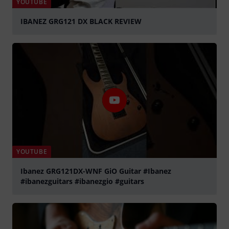
YOUTUBE
IBANEZ GRG121 DX BLACK REVIEW
abspielen
YOUTUBE
Ibanez GRG121DX-WNF GiO Guitar #Ibanez
#ibanezguitars #ibanezgio #guitars
abspielen