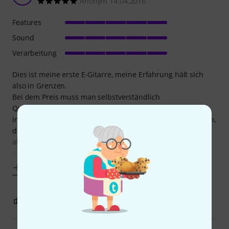
Anonym 14.04.2016
Features
Sound
Verarbeitung
Dies ist meine erste E-Gitarre, meine Erfahrung hält sich
also in Grenzen.
Bei dem Preis muss man selbstverständlich
Qualitätseinbußen hinnehmen, die sich bei dieser Gitarre
in Form von leichten Optikunreinheiten bemerkbar machen,
die Elektronik und Mechanik weisen nach aktuellem Stand
aber keine Mängel auf.
An zwei, drei Stellen auf dem Korpus scheint Staub
Mehr anzeigen
9
2
BEWERTUNG MELDEN