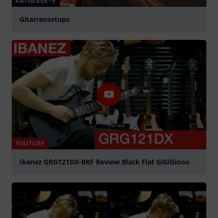
RATGEBER
Gitarrensetups
YOUTUBE
Ibanez GRG121DX-BKF Review Black Flat GiGiGiooo
abspielen