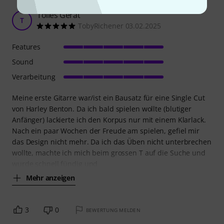
Tolles Gerät
T
TobyRichener 03.02.2025
Features
Sound
Verarbeitung
Meine erste Gitarre war/ist ein Bausatz für eine Single Cut
von Harley Benton. Da ich bald spielen wollte (blutiger
Anfänger) lackierte ich den Korpus nur mit einem Klarlack.
Nach ein paar Wochen der Freude am spielen, gefiel mir
das Design nicht mehr. Da ich das Üben nicht unterbrechen
wollte, machte ich mich beim grossen T auf die Suche und
wurde schnell fündig und
Mehr anzeigen
3
0
BEWERTUNG MELDEN