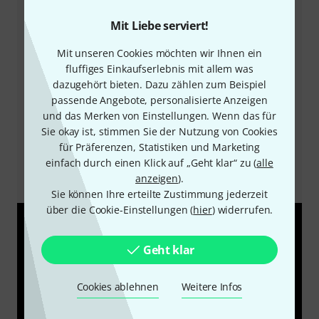
Griffbretter zu fertigen. Mittlerweile gilt Palisander als
bedrohte Holzart; die Ressourcen sind knapp und
Mit Liebe serviert!
teuer. Daher suchen Gitarrenbauer seit einigen Jahren
nach Alternativen. Die Holzart, die Harley Benton bei
Mit unseren Cookies möchten wir Ihnen ein
dieser und vielen anderen Gitarren für das Griffbrett
fluffiges Einkaufserlebnis mit allem was
verwendet, nennt sich „Roseacer“. Hinter diesem
dazugehört bieten. Dazu zählen zum Beispiel
Kunstwort verbirgt sich wärmebehandeltes Ahornholz
passende Angebote, personalisierte Anzeigen
(englisch: Acer). Durch die Behandlung ähnelt das
und das Merken von Einstellungen. Wenn das für
Holz in seiner Optik dem Palisander (englisch:
Sie okay ist, stimmen Sie der Nutzung von Cookies
Rosewood). Der thermische Prozess senkt auch den
für Präferenzen, Statistiken und Marketing
Wassergehalt auf ca. drei Prozent, wodurch das Holz
einfach durch einen Klick auf „Geht klar“ zu (
alle
stabiler wird und nicht mehr arbeitet.
anzeigen
).
Sie können Ihre erteilte Zustimmung jederzeit
über die Cookie-Einstellungen (
hier
) widerrufen.
Geht klar
Cookies ablehnen
Weitere Infos