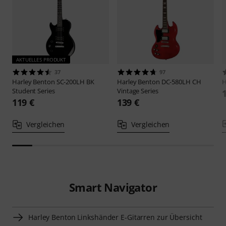
AKTUELLES PRODUKT
37
97
Harley Benton
SC-200LH BK
Harley Benton
DC-580LH CH
H
Student Series
Vintage Series
119 €
139 €
Vergleichen
Vergleichen
Smart Navigator
Harley Benton Linkshänder E-Gitarren zur Übersicht