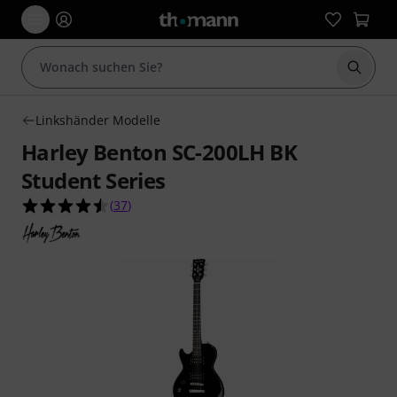
Suche 
Linkshänder Modelle
Harley Benton SC-200LH BK
Student Series
4.5 von 5 Sternen aus 37 Kundenbewertungen
(
37
)