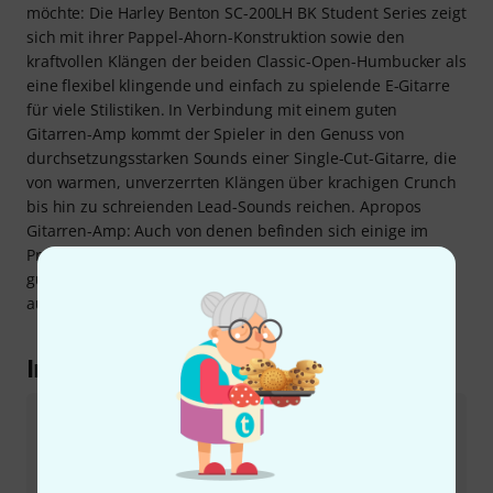
möchte: Die Harley Benton SC-200LH BK Student Series zeigt
sich mit ihrer Pappel-Ahorn-Konstruktion sowie den
kraftvollen Klängen der beiden Classic-Open-Humbucker als
eine flexibel klingende und einfach zu spielende E-Gitarre
für viele Stilistiken. In Verbindung mit einem guten
Gitarren-Amp kommt der Spieler in den Genuss von
durchsetzungsstarken Sounds einer Single-Cut-Gitarre, die
von warmen, unverzerrten Klängen über krachigen Crunch
bis hin zu schreienden Lead-Sounds reichen. Apropos
Gitarren-Amp: Auch von denen befinden sich einige im
Programm von Harley Benton, wie gewohnt zu ähnlich
günstigen Preisen und von guter Qualität. Hier kann sich
auch der Blick nach Bundle-Angeboten lohnen!
Im Detail erklärt
Roseacer
Im traditionellen Gitarrenbau war das besonders
harte Palisanderholz lange Zeit beliebt, um