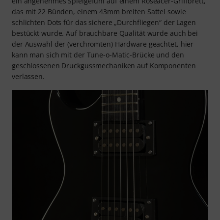
ein angenehmes Spielgefühl auf einem Roseacer-Griffbrett,
das mit 22 Bünden, einem 43mm breiten Sattel sowie
schlichten Dots für das sichere „Durchfliegen“ der Lagen
bestückt wurde. Auf brauchbare Qualität wurde auch bei
der Auswahl der (verchromten) Hardware geachtet, hier
kann man sich mit der Tune-o-Matic-Brücke und den
geschlossenen Druckgussmechaniken auf Komponenten
verlassen.