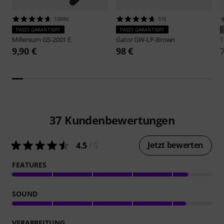
15886
515
PASST GARANTIERT
PASST GARANTIERT
Millenium
GS-2001 E
Gator
GW-LP-Brown
9,90 €
98 €
37
Kundenbewertungen
Jetzt bewerten
4.5
/ 5
FEATURES
SOUND
VERARBEITUNG