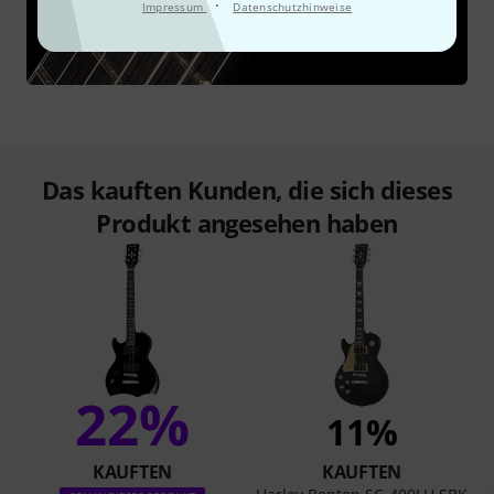
·
Impressum
Datenschutzhinweise
Das kauften Kunden, die sich dieses
Produkt angesehen haben
22%
11%
KAUFTEN
KAUFTEN