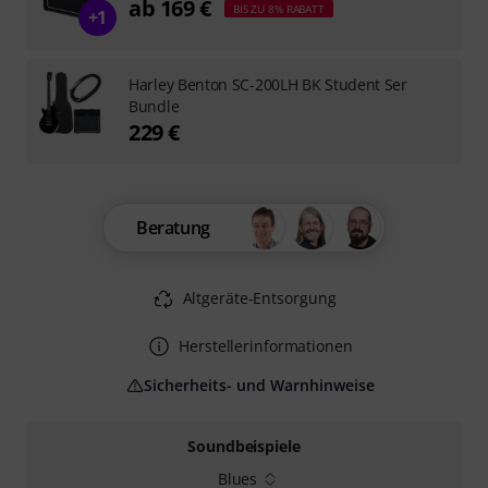
ab 169 €
BIS ZU 8% RABATT
+1
Harley Benton SC-200LH BK Student Ser
Bundle
229 €
Beratung
Altgeräte-Entsorgung
Herstellerinformationen
Sicherheits- und Warnhinweise
Soundbeispiele
Blues