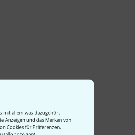
is mit allem was dazugehört
rte Anzeigen und das Merken von
von Cookies für Präferenzen,
u (
alle anzeigen
).