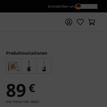
Kontakt
Über uns
DE / €
e mit Suchwort {searchTerm} starten
Produktvariationen
89
€
Alle Preise inkl. MwSt.