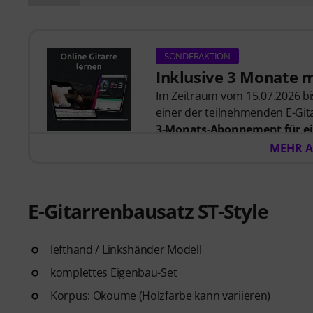
SONDERAKTION
Inklusive 3 Monate 
Im Zeitraum vom 15.07.2026 bis
einer der teilnehmenden E-Gita
3-Monats-Abonnement für ei
57,00
. Nach dem Versand dein
MEHR A
automatisch per E-Mail zuges
automatisch.
Music2Me, dein Online-Lernpo
E-Gitarrenbausatz ST-Style
studierten Musiklehrern. Aus
2025/2026 in der Kategorie “E-
Gitarren Videolektionen für A
lefthand / Linkshänder Modell
Blues bis Metal und mehr. Mit
komplettes Eigenbau-Set
Ausdrucken sowie intelligente
Korpus: Okoume (Holzfarbe kann variieren)
weitere Features.