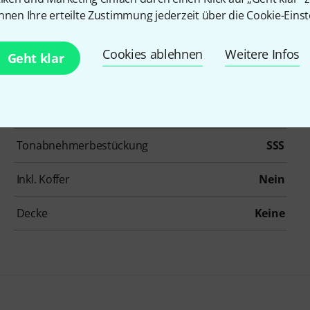
Form
ST-Style
nnen Ihre erteilte Zustimmung jederzeit über die Cookie-Einst
Korpus
Massivholz
Cookies ablehnen
Weitere Infos
Geht klar
Griffbrett
Laurel
Bünde
22
Tonabnehmerbestückung
SSS
Inkl. Koffer
Nein
Decke
Keine