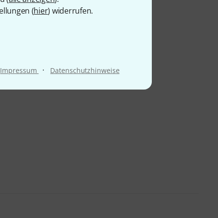
ellungen (
hier
) widerrufen.
·
Impressum
Datenschutzhinweise