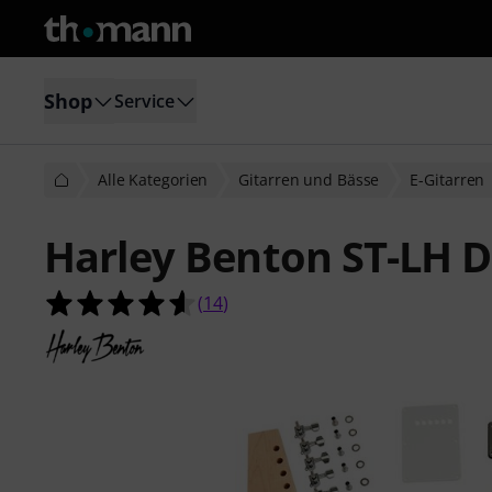
Shop
Service
Alle Kategorien
Gitarren und Bässe
E-Gitarren
Harley Benton ST-LH D
4.6 von 5 Sternen aus 14 Kundenb
(
14
)