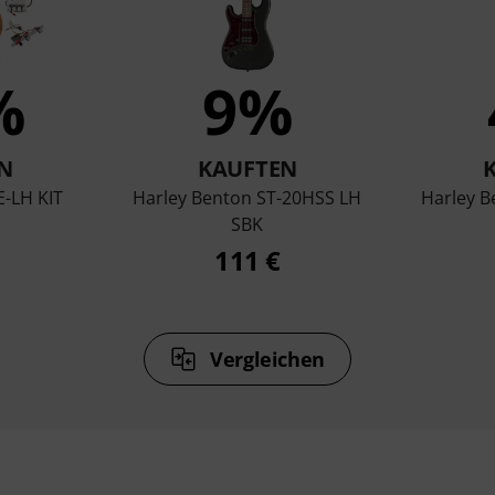
%
9%
N
KAUFTEN
E-LH KIT
Harley Benton ST-20HSS LH
Harley 
SBK
111 €
Vergleichen