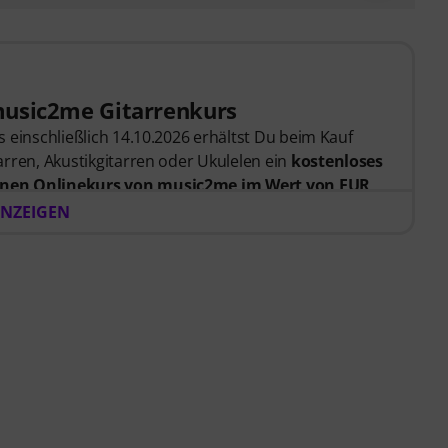
music2me Gitarrenkurs
 einschließlich 14.10.2026 erhältst Du beim Kauf
rren, Akustikgitarren oder Ukulelen ein
kostenloses
nen Onlinekurs von music2me im Wert von EUR
er Bestellung bekommst du den Freischaltcode
NZEIGEN
endet. Das music2me Abo endet nach Ablauf
rtal für Musik mit einem pädagogischen Konzept von
gezeichnet mit dem deutschen Bildungs-Award
Learning Instrumentalunterricht”! Mit über 400
nfänger und Fortgeschrittene – von Pop, Rock und
 persönlichem Support per Chat, Noten zum
m Videoplayer mit Übungsfunktion, Zeitlupe und