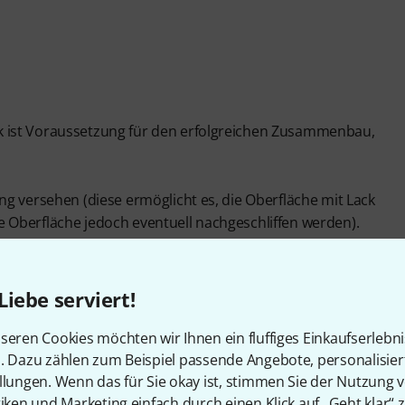
 ist Voraussetzung für den erfolgreichen Zusammenbau,
g versehen (diese ermöglicht es, die Oberfläche mit Lack
 Oberfläche jedoch eventuell nachgeschliffen werden).
Liebe serviert!
seren Cookies möchten wir Ihnen ein fluffiges Einkaufserlebn
n. Dazu zählen zum Beispiel passende Angebote, personalisie
Artikelnummer
542096
llungen. Wenn das für Sie okay ist, stimmen Sie der Nutzung 
tiken und Marketing einfach durch einen Klick auf „Geht klar“ z