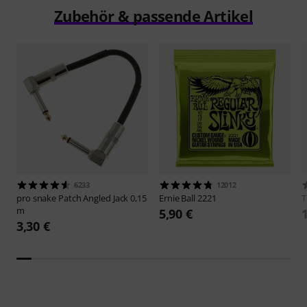
Zubehör & passende Artikel
6233
12012
pro snake
Patch Angled Jack 0,15
Ernie Ball
2221
m
5,90 €
3,30 €