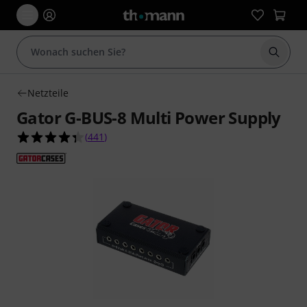
Suche 
Netzteile
Gator G-BUS-8 Multi Power Supply
4.4 von 5 Sternen aus 441 Kundenbewertungen
(
441
)