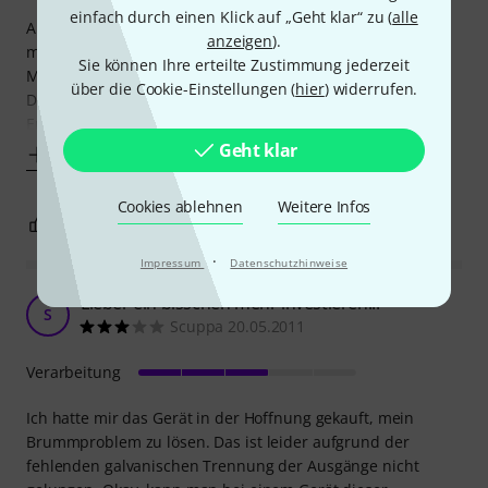
einfach durch einen Klick auf „Geht klar“ zu (
alle
Aber: Es brummt. Und zwar Hölle. Mag sein, dass es bei
anzeigen
).
manchen Pedalen funktioniert. Mit meinen aber nicht (Big
Sie können Ihre erteilte Zustimmung jederzeit
Muff, TS9, Bosss MS3, Ibanez WH10, EHX Memory Man
über die Cookie-Einstellungen (
hier
) widerrufen.
Deluxe, EHX POG1, Earthquaker Eruptor etc.). Es ist halt am
Ende ein einfaches
Geht klar
Mehr anzeigen
Cookies ablehnen
Weitere Infos
0
0
BEWERTUNG MELDEN
·
Impressum
Datenschutzhinweise
Lieber ein bisschen mehr investieren...
S
Scuppa 20.05.2011
Verarbeitung
Ich hatte mir das Gerät in der Hoffnung gekauft, mein
Brummproblem zu lösen. Das ist leider aufgrund der
fehlenden galvanischen Trennung der Ausgänge nicht