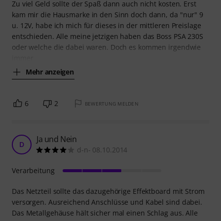
Zu viel Geld sollte der Spaß dann auch nicht kosten. Erst
kam mir die Hausmarke in den Sinn doch dann, da "nur" 9
u. 12V, habe ich mich für dieses in der mittleren Preislage
entschieden. Alle meine jetzigen haben das Boss PSA 230S
oder welche die dabei waren. Doch es kommen irgendwie
immer
Mehr anzeigen
6
2
BEWERTUNG MELDEN
Ja und Nein
D
d-n- 08.10.2014
Verarbeitung
Das Netzteil sollte das dazugehörige Effektboard mit Strom
versorgen. Ausreichend Anschlüsse und Kabel sind dabei.
Das Metallgehäuse hält sicher mal einen Schlag aus. Alle