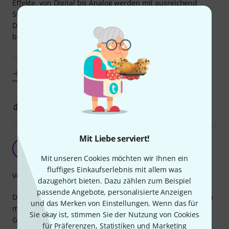
Effekte, von Digital bis Analog werden mit ausreichend
Strom um die 9V versorgt.
Das von anderen berichtete Brummen kann ich nicht
bestätigen.
Für mich was ausschlaggebend, dass das
Mehr anzeigen
0
0
BEWERTUNG MELDEN
Mit Liebe serviert!
Es brummt
U
u2fly 24.01.2019
Mit unseren Cookies möchten wir Ihnen ein
fluffiges Einkaufserlebnis mit allem was
Verarbeitung
dazugehört bieten. Dazu zählen zum Beispiel
passende Angebote, personalisierte Anzeigen
Dachte das wäre ein nettes kleines Netzteil und zusammen
und das Merken von Einstellungen. Wenn das für
mit dem Pedaltote von Gator eine Lösung für schmales
Sie okay ist, stimmen Sie der Nutzung von Cookies
Geld.
für Präferenzen, Statistiken und Marketing