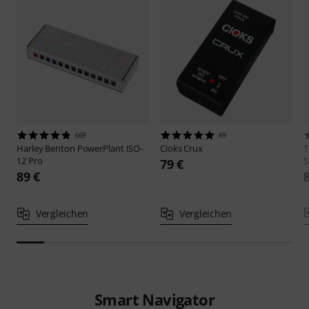
669
49
Harley Benton
PowerPlant ISO-
Cioks
Crux
T
12 Pro
S
79 €
89 €
Vergleichen
Vergleichen
Smart Navigator