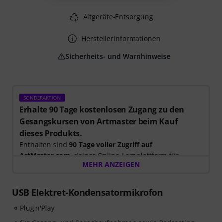
Altgeräte-Entsorgung
Herstellerinformationen
Sicherheits- und Warnhinweise
SONDERAKTION
Erhalte 90 Tage kostenlosen Zugang zu den
Gesangskursen von Artmaster beim Kauf
dieses Produkts.
Enthalten sind
90 Tage voller Zugriff auf
ArtMaster.com
, deiner Online-Lernplattform für
MEHR ANZEIGEN
modernen Gesangsunterricht und die Entwicklung
deiner Stimme.
USB Elektret-Kondensatormikrofon
Beim Kauf dieses Produktes
im Zeitraum 15. Juli 2026
Plug'n'Play
bis 14. Oktober 2026
, erhältst du einen kostenlosen 90-