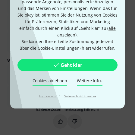
passende Angebote, personalisierte Anzeigen
Sprachanwendungen wie Podcasts, Online-Meetings und
und das Merken von Einstellungen. Wenn das für
Tutorials.
Sie okay ist, stimmen Sie der Nutzung von Cookies
Es bietet ein ausgezeichnetes Preis-Leistungs-Verhältnis und
für Präferenzen, Statistiken und Marketing
wird in seiner Preisklasse oft als unschlagbar bezeichnet.
einfach durch einen Klick auf „Geht klar“ zu (
alle
anzeigen
).
Es ist dank Plug-and-Play-Funktionalität auf verschiedenen
Sie können Ihre erteilte Zustimmung jederzeit
Betriebssystemen wie Windows, Mac und Linux einfach zu
bedienen.
über die Cookie-Einstellungen (
hier
) widerrufen.
Was Sie außerdem wissen sollten:
Geht klar
Die Verarbeitungsqualität, insbesondere der USB-Anschluss,
kann fragil sein und mit der Zeit Verschleißerscheinungen
aufweisen.
Cookies ablehnen
Weitere Infos
Für Sprachaufnahmen ist es gut geeignet, die Klangqualität
·
reicht jedoch möglicherweise nicht für professionelle
Impressum
Datenschutzhinweise
Musikaufnahmen oder High-Fidelity-Studioarbeit aus.
Ist diese Zusammenfassung hilfreich?
Markieren Sie diese Zusammenfassung
Markieren Sie diese Zusammen