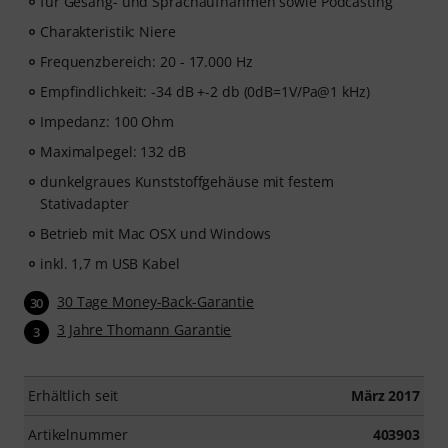
Tage-Gutschein Code mit vollem Zugang zu unserem
für Gesang- und Sprachaufnahmen sowie Podcasting
Premium-Kurs
„Singen für Anfänger“
, unterrichtet von
Charakteristik: Niere
Stevvi Alexander
, die bereits mit Künstlern wie
Barbra
Frequenzbereich: 20 - 17.000 Hz
Streisand, Justin Timberlake und Britney Spears
zusammengearbeitet hat.
Empfindlichkeit: -34 dB +-2 db (0dB=1V/Pa@1 kHz)
Impedanz: 100 Ohm
Lerne die wichtigsten Gesangstechniken in
34 Schritt-
Maximalpegel: 132 dB
für-Schritt-Videolektionen
. Der Kurs behandelt
Atmung, Stimmkontrolle, Intonation, Resonanz,
dunkelgraues Kunststoffgehäuse mit festem
Stimmgesundheit, Selbstvertrauen sowie praktische
Stativadapter
Übungen, die dir helfen, deine Stimme von Grund auf
Betrieb mit Mac OSX und Windows
zu entwickeln. Egal, ob du ganz am Anfang stehst oder
inkl. 1,7 m USB Kabel
deine Gesangstechnik verbessern möchtest – dieser
Kurs bietet dir einen strukturierten Weg zu mehr
30 Tage Money-Back-Garantie
30
Sicherheit und Ausdruck beim Singen.
3 Jahre Thomann Garantie
3
Nachdem deine Bestellung versendet wurde, erhältst
du deinen Aktivierungscode automatisch per E-Mail.
Erhältlich seit
März 2017
Das Abonnement endet nach Ablauf des 90-Tage
Zugangs automatisch.
Artikelnummer
403903