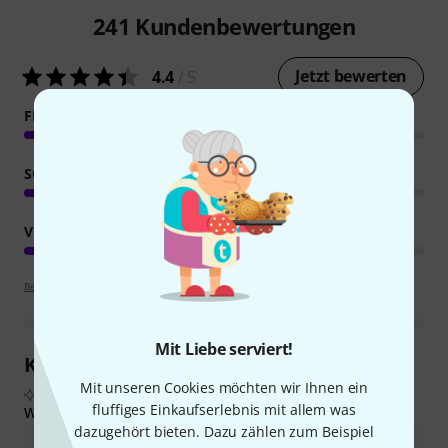
241
Kundenbewertungen
Jetzt bewerten
4.4
/ 5
FEATURES
SOUND
VERARBEITUNG
Bewertungsrichtlinien
Mit Liebe serviert!
Kundenrezensionen im Überblick
Mit unseren Cookies möchten wir Ihnen ein
Aus echten Käuferbewertungen, zusammengefasst durch KI
fluffiges Einkaufserlebnis mit allem was
Was Käufern gefiel:
dazugehört bieten. Dazu zählen zum Beispiel
Die Klangqualität ist für den Preis gut, insbesondere für