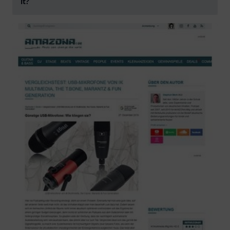
it?
abspielen