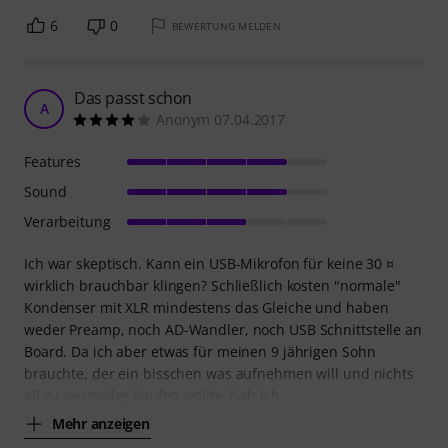
6
0
BEWERTUNG MELDEN
Das passt schon
A
Anonym 07.04.2017
Features
Sound
Verarbeitung
Ich war skeptisch. Kann ein USB-Mikrofon für keine 30 ¤
wirklich brauchbar klingen? Schließlich kosten "normale"
Kondenser mit XLR mindestens das Gleiche und haben
weder Preamp, noch AD-Wandler, noch USB Schnittstelle an
Board. Da ich aber etwas für meinen 9 jährigen Sohn
brauchte, der ein bisschen was aufnehmen will und nichts
all zu wertvolles kaufen wollte, hab ich
Mehr anzeigen