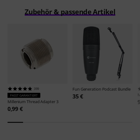
Zubehör & passende Artikel
399
Fun Generation
Podcast Bundle
M
35 €
PASST GARANTIERT
Millenium
Thread Adapter 3
0,99 €