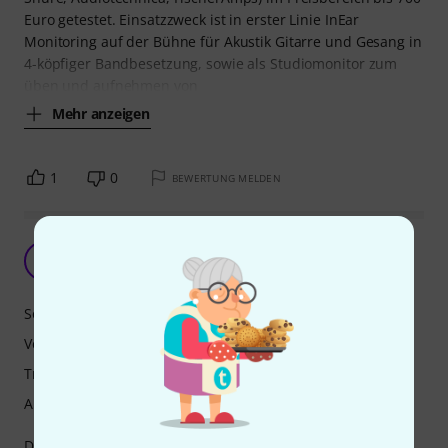
Euro getestet. Einsatzzweck ist in erster Linie InEar
Monitoring auf der Bühne für Akustik Gitarre und Gesang in
4-köpfiger Bandbesetzung, sowie als Studiomonitor zum
üben und aufnehmen von
Mehr anzeigen
1
0
BEWERTUNG MELDEN
Toller Hörer - leider zu schnell kaputt!
A
Anonym 04.02.2016
Sound
Verarbeitung
Tragekomfort
Außengeräuschisolierung
Dieser In-Ear Monitor ist klasse. Guter Sound, gute