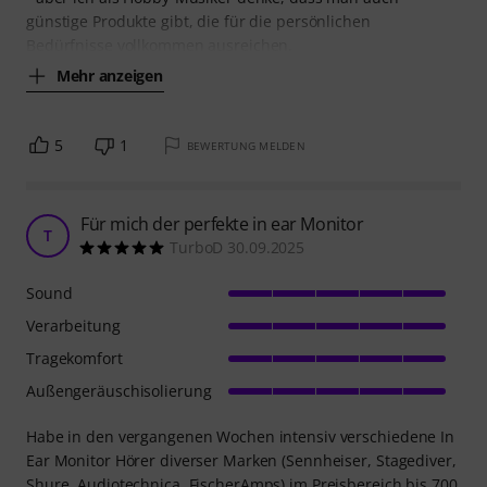
günstige Produkte gibt, die für die persönlichen
Bedürfnisse vollkommen ausreichen.
Mehr anzeigen
5
1
BEWERTUNG MELDEN
Für mich der perfekte in ear Monitor
T
TurboD 30.09.2025
Sound
Verarbeitung
Tragekomfort
Außengeräuschisolierung
Habe in den vergangenen Wochen intensiv verschiedene In
Ear Monitor Hörer diverser Marken (Sennheiser, Stagediver,
Shure, Audiotechnica, FischerAmps) im Preisbereich bis 700