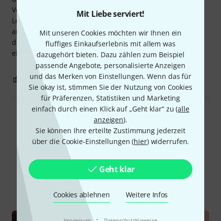
Verarbeitung.
Mit Liebe serviert!
Leider hat mein linker Hörer von einer Minute auf die
andere nicht mehr funktioniert. Nach insgesamt
Mit unseren Cookies möchten wir Ihnen ein
dreieinhalb Jahren sorgfältiger Nutzung finde ich das bei
fluffiges Einkaufserlebnis mit allem was
einem so hochpreisigen Produkt nicht akzeptabel!
dazugehört bieten. Dazu zählen zum Beispiel
passende Angebote, personalisierte Anzeigen
und das Merken von Einstellungen. Wenn das für
6
0
BEWERTUNG MELDEN
Sie okay ist, stimmen Sie der Nutzung von Cookies
für Präferenzen, Statistiken und Marketing
einfach durch einen Klick auf „Geht klar“ zu (
alle
Alle Bewertungen lesen
anzeigen
).
Sie können Ihre erteilte Zustimmung jederzeit
über die Cookie-Einstellungen (
hier
) widerrufen.
Schon gewusst?
Geht klar
Alle
Ratgeber
Downloads
Cookies ablehnen
Weitere Infos
·
Impressum
Datenschutzhinweise