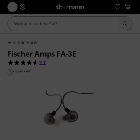
Suche 
In-Ear Hörer
Fischer Amps FA-3E
4.6 von 5 Sternen aus 50 Kundenbewertungen
(
50
)