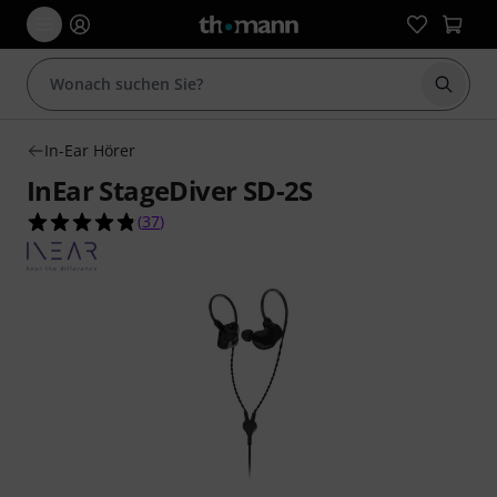
Suche 
In-Ear Hörer
InEar StageDiver SD-2S
4.8 von 5 Sternen aus 37 Kundenbewertungen
(
37
)