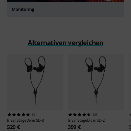
Monitoring
Alternativen vergleichen
83
125
InEar
StageDiver SD-3
InEar
StageDiver SD-2
I
529 €
399 €