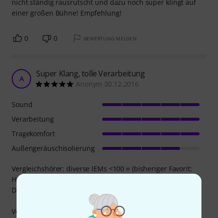
nicht ständig rausrutscht und dazu noch super klingt auf
einer großen Bühne! Empfehlung!
0
0
BEWERTUNG MELDEN
Super Klang, tolle Verarbeitung
A
Anonym 30.12.2016
Sound
Verarbeitung
Tragekomfort
Außengeräuschisolierung
Vergleichshörer: diverse IEMs <100 ¤ (bisheriger Favorit:
HAVI B3 Pro 1), Audio Technica ATH-M50, Beyerdynamics
DT990 + DT880
Verarbeitung: