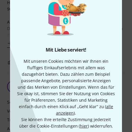
Hochwertiges Acrylgehäuse, stabiles, verdrilltes Kabel mit
90°-Stecker, kaum Kabelgeräusche
Außengeräusche:
Der Hörer isoliert sehr gut, schirmt aber nicht komplett von
der Außenwelt ab
Mehr anzeigen
Mit Liebe serviert!
Mit unseren Cookies möchten wir Ihnen ein
0
1
BEWERTUNG MELDEN
fluffiges Einkaufserlebnis mit allem was
dazugehört bieten. Dazu zählen zum Beispiel
passende Angebote, personalisierte Anzeigen
Toller InEar Hörer
J
und das Merken von Einstellungen. Wenn das für
Joerg185 06.08.2025
Sie okay ist, stimmen Sie der Nutzung von Cookies
für Präferenzen, Statistiken und Marketing
Sound
einfach durch einen Klick auf „Geht klar“ zu (
alle
Verarbeitung
anzeigen
).
Sie können Ihre erteilte Zustimmung jederzeit
Tragekomfort
über die Cookie-Einstellungen (
hier
) widerrufen.
Außengeräuschisolierung