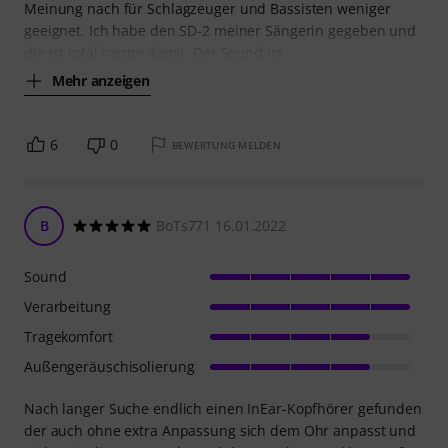
Meinung nach für Schlagzeuger und Bassisten weniger
geeignet. Ich habe den SD-2 meiner Sängerin gegeben und
die ist total happy damit. Der Sound ist
Mehr anzeigen
6
0
BEWERTUNG MELDEN
B
BoTs771 16.01.2022
Sound
Verarbeitung
Tragekomfort
Außengeräuschisolierung
Nach langer Suche endlich einen InEar-Kopfhörer gefunden
der auch ohne extra Anpassung sich dem Ohr anpasst und