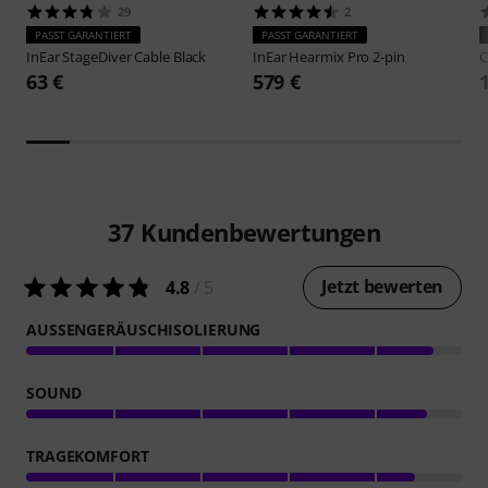
29
2
PASST GARANTIERT
PASST GARANTIERT
InEar
StageDiver Cable Black
InEar
Hearmix Pro 2-pin
63 €
579 €
37
Kundenbewertungen
Jetzt bewerten
4.8
/ 5
AUSSENGERÄUSCHISOLIERUNG
SOUND
TRAGEKOMFORT