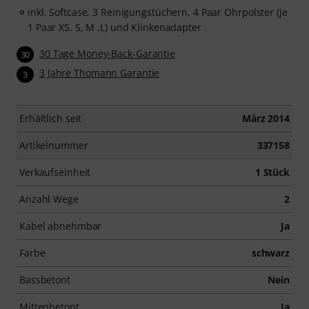
inkl. Softcase, 3 Reinigungstüchern, 4 Paar Ohrpolster (je
1 Paar XS, S, M ,L) und Klinkenadapter
30 Tage Money-Back-Garantie
30
3 Jahre Thomann Garantie
3
Erhältlich seit
März 2014
Artikelnummer
337158
Verkaufseinheit
1 Stück
Anzahl Wege
2
Kabel abnehmbar
Ja
Farbe
schwarz
Bassbetont
Nein
Mittenbetont
Ja