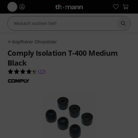
Suche 
Kopfhörer Ohrpolster
Comply Isolation T-400 Medium
Black
4.4 von 5 Sternen aus 17 Kundenbewertungen
(
17
)