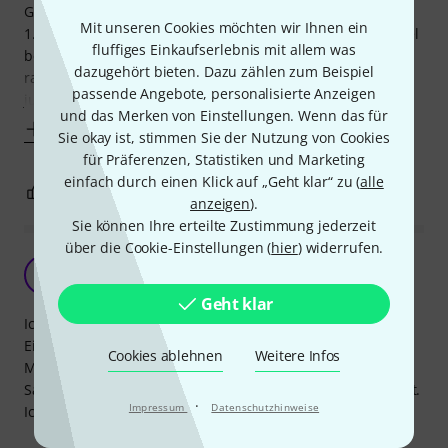
Geschmacksache.
Mit unseren Cookies möchten wir Ihnen ein
1. Im Handling sind Gummi-Pads meiner Meinung nach viel
fluffiges Einkaufserlebnis mit allem was
besser als diese. Gummi-Pads kann man einfach rein oder
dazugehört bieten. Dazu zählen zum Beispiel
rausnehmen. Man muss nichts zusammenpressen und
passende Angebote, personalisierte Anzeigen
justieren. Die Schaumpads brauchen
und das Merken von Einstellungen. Wenn das für
Mehr anzeigen
Sie okay ist, stimmen Sie der Nutzung von Cookies
für Präferenzen, Statistiken und Marketing
einfach durch einen Klick auf „Geht klar“ zu (
alle
0
0
BEWERTUNG MELDEN
anzeigen
).
Sie können Ihre erteilte Zustimmung jederzeit
über die Cookie-Einstellungen (
hier
) widerrufen.
Absolut TOP
O
OFI69 26.08.2019
Geht klar
Ich verwende die Fender FXA2 PRO IEM und die original
Einsätze dichten in meine Ohren nicht ab.
Cookies ablehnen
Weitere Infos
Mit diesen klappt das perfekt.
Satter Bass im Ohr, was für mich als Basser sehr wichtig ist.
·
Impressum
Datenschutzhinweise
Ich bin begeistert.