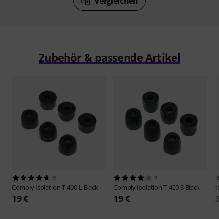
Vergleichen
Zubehör & passende Artikel
9
9
Comply
Isolation T-400 L Black
Comply
Isolation T-400 S Black
t
19 €
19 €