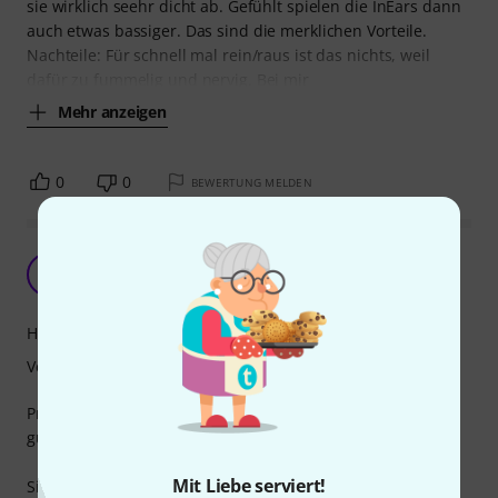
sie wirklich seehr dicht ab. Gefühlt spielen die InEars dann
auch etwas bassiger. Das sind die merklichen Vorteile.
Nachteile: Für schnell mal rein/raus ist das nichts, weil
dafür zu fummelig und nervig. Bei mir
Mehr anzeigen
0
0
BEWERTUNG MELDEN
Überteuert, kurzlebig
RB
Robin Bro 15.08.2025
Handling
Verarbeitung
Prinzipiell tun die Pads das, was sie sollen und sie passen
gut auf StageDiver von InEar.
Mit Liebe serviert!
Sind sie besser als die Standard-Pads aus Gummi? Das ist