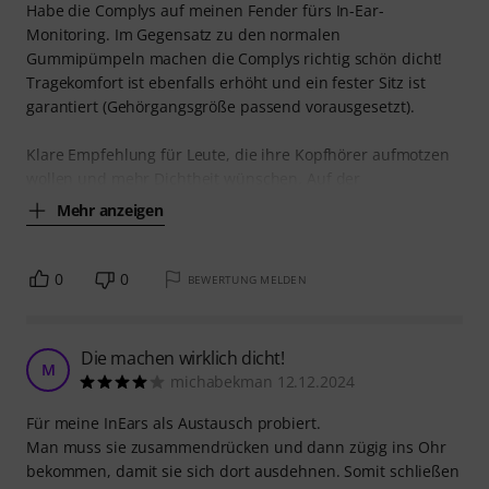
Habe die Complys auf meinen Fender fürs In-Ear-
Monitoring. Im Gegensatz zu den normalen
Gummipümpeln machen die Complys richtig schön dicht!
Tragekomfort ist ebenfalls erhöht und ein fester Sitz ist
garantiert (Gehörgangsgröße passend vorausgesetzt).
Klare Empfehlung für Leute, die ihre Kopfhörer aufmotzen
wollen und mehr Dichtheit wünschen. Auf der
Mehr anzeigen
0
0
BEWERTUNG MELDEN
Die machen wirklich dicht!
M
michabekman 12.12.2024
Für meine InEars als Austausch probiert.
Man muss sie zusammendrücken und dann zügig ins Ohr
bekommen, damit sie sich dort ausdehnen. Somit schließen