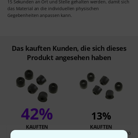
15 Sekunden an Ort und Stelle gehalten werden, damit sich
das Material an die individuellen physischen
Gegebenheiten anpassen kann.
Das kauften Kunden, die sich dieses
Produkt angesehen haben
42%
13%
KAUFTEN
KAUFTEN
Comply Isolation Plus TZ-500
GENAU DIESES PRODUKT