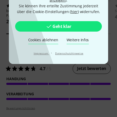
anzeigen
).
Sie können Ihre erteilte Zustimmung jederzeit
42
28
beyerdynamic
EDT 770 V Ear
Shure
EACYF1 6M
S
über die Cookie-Einstellungen (
hier
) widerrufen.
Pads II
21,90 €
21 €
Geht klar
Cookies ablehnen
Weitere Infos
·
Impressum
Datenschutzhinweise
16
Kundenbewertungen
Jetzt bewerten
4.7
/ 5
HANDLING
VERARBEITUNG
Bewertungsrichtlinien