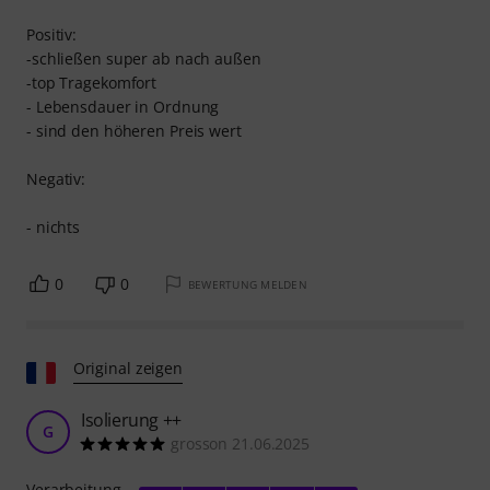
Positiv:
-schließen super ab nach außen
-top Tragekomfort
- Lebensdauer in Ordnung
- sind den höheren Preis wert
Negativ:
- nichts
0
0
BEWERTUNG MELDEN
Original zeigen
Isolierung ++
G
grosson 21.06.2025
Verarbeitung