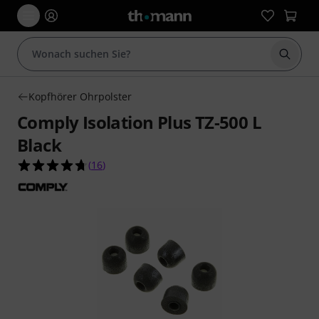
Suche 
Kopfhörer Ohrpolster
Comply Isolation Plus TZ-500 L
Black
4.7 von 5 Sternen aus 16 Kundenbewertungen
(
16
)