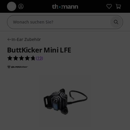
Suche 
In-Ear Zubehör
ButtKicker Mini LFE
4.7 von 5 Sternen aus 19 Kundenbewertungen
(
19
)