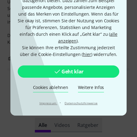
dazugehört bieten. Dazu zählen zum Beispiel
Unebenheiten der Straße, Curbs, Motorenvibration und
passende Angebote, personalisierte Anzeigen
Schaltvorgänge werden mithilfe einer Software ausgelesen
und das Merken von Einstellungen. Wenn das für
und umgesetzt. Schnell geliefert von Thomann und wie
Sie okay ist, stimmen Sie der Nutzung von Cookies
immer 1A Qualität...
für Präferenzen, Statistiken und Marketing
einfach durch einen Klick auf „Geht klar“ zu (
alle
Der einzige negative Punkt wäre, dass die angegebene
anzeigen
).
Kabellänge bei mir 20cm kürzer ausfällt.
Sie können Ihre erteilte Zustimmung jederzeit
über die Cookie-Einstellungen (
hier
) widerrufen.
0
0
BEWERTUNG MELDEN
Geht klar
Alle Bewertungen lesen
Cookies ablehnen
Weitere Infos
·
Impressum
Datenschutzhinweise
Schon gewusst?
Alle
Videos
Ratgeber