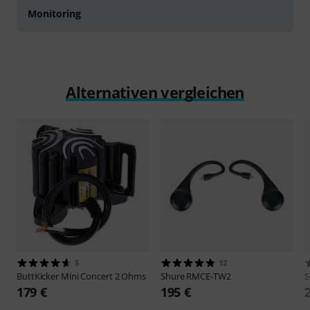
Monitoring
Alternativen vergleichen
5
12
ButtKicker
Mini Concert 2 Ohms
Shure
RMCE-TW2
S
179 €
195 €