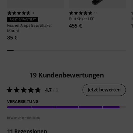
3
16
ButtKicker
LFE
t
PASST GARANTIERT
455 €
Fischer Amps
Bass Shaker
Mount
85 €
19
Kundenbewertungen
Jetzt bewerten
4.7
/ 5
VERARBEITUNG
Bewertungsrichtlinien
11
Rezensionen