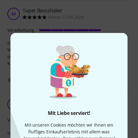
Super Bassshaker
M
Mexxx 15.09.2020
Verarbeitung
Ich verwende diese Bassshaker für ein Sim Racing Rig um
Vibrationen eines Autos zu simulieren. Dafür funktionieren
sie super und sind ausreichend stark.
Kann man nur empfehlen
0
0
BEWERTUNG MELDEN
T
T-OS 18.03.2019
Mit Liebe serviert!
Verarbeitung
Mit unseren Cookies möchten wir Ihnen ein
fluffiges Einkaufserlebnis mit allem was
Ich verwende den Buttkicker an einem SimRacing Rig.