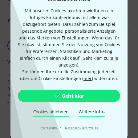
Mehr anzeigen
Mit unseren Cookies möchten wir Ihnen ein
fluffiges Einkaufserlebnis mit allem was
4
1
BEWERTUNG MELDEN
dazugehört bieten. Dazu zählen zum Beispiel
passende Angebote, personalisierte Anzeigen
und das Merken von Einstellungen. Wenn das für
Mehr Sustain
Sie okay ist, stimmen Sie der Nutzung von Cookies
S
Stephan66 13.08.2018
für Präferenzen, Statistiken und Marketing
einfach durch einen Klick auf „Geht klar“ zu (
alle
Verarbeitung
anzeigen
).
Sie können Ihre erteilte Zustimmung jederzeit
Ich habe diesen Sattel auf meine Standard- Tele montiert.
über die Cookie-Einstellungen (
hier
) widerrufen.
Obwohl die Breite nicht ganz stimmt (der Hals ist etwas
breiter als der Sattel), bin ich doch sehr zufrieden mit dem
Produkt, denn:
Geht klar
- die Saitenhöhe ist perfekt
- der Saitenabstand ist perfekt
Cookies ablehnen
Weitere Infos
- der Einbau ist einfach
- der Klang hat sich detlich verbessert
·
Impressum
Datenschutzhinweise
Was auffällt, ist, dass
Mehr anzeigen