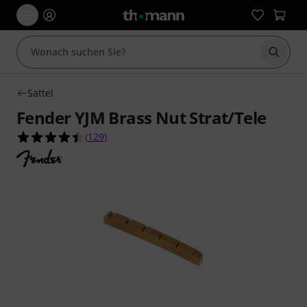
Suche 
Sattel
Fender YJM Brass Nut Strat/Tele
4.5 von 5 Sternen aus 129 Kundenbewertungen
(
129
)