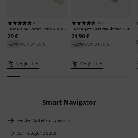
4
113
Fender
Pre-Slotted Bone Nut 9.5
Fender
Jazz Bass Pre Slotted Nut
F
f
29 €
24,90 €
-24%
UVP: 37,99 €
-22%
UVP: 31,99 €
Vergleichen
Vergleichen
Smart Navigator
Fender Sattel zur Übersicht
Zur Kategorie Sattel