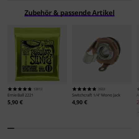
Zubehör & passende Artikel
12012
2633
Ernie Ball
2221
Switchcraft
1/4" Mono Jack
5,90 €
4,90 €