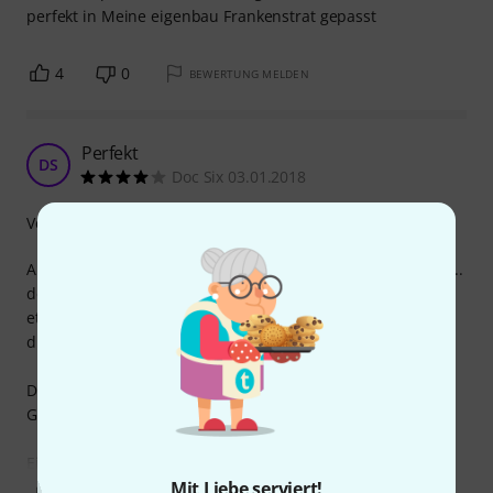
perfekt in Meine eigenbau Frankenstrat gepasst
4
0
BEWERTUNG MELDEN
Perfekt
DS
Doc Six 03.01.2018
Verarbeitung
Auch wenn man nicht so schnell spielen kann wie Yngwie ...
der Einbau des Sattels lohnt sich dennoch ... speziell bei
etwas dumpfer klingenden Gitarren bekommt man einen
drahtigeren Klang.
Der Einbau ist superleicht ... man sollte nur die Breite des
Griffbretts und des Sattels beachten!
Ein bisserl teuer ist das gute Stück schon ... daher ein
Mit Liebe serviert!