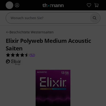
Suche 
Beschichtete Westernsaiten
Elixir Polyweb Medium Acoustic
Saiten
4.5 von 5 Sternen aus 92 Kundenbewertungen
(
92
)