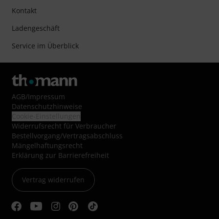
Kontakt
Ladengeschäft
Service im Überblick
AGB
/
Impressum
Datenschutzhinweise
Cookie-Einstellungen
Widerrufsrecht für Verbraucher
Bestellvorgang/Vertragsabschluss
Mängelhaftungsrecht
Erklärung zur Barrierefreiheit
Vertrag widerrufen