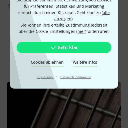
1
0
für Präferenzen, Statistiken und Marketing
BEWERTUNG MELDEN
einfach durch einen Klick auf „Geht klar“ zu (
alle
anzeigen
).
Sie können Ihre erteilte Zustimmung jederzeit
Alle Bewertungen lesen
über die Cookie-Einstellungen (
hier
) widerrufen.
Geht klar
Schon gewusst?
Cookies ablehnen
Weitere Infos
Alle
Ratgeber
Testberichte
·
Impressum
Datenschutzhinweise