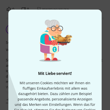
0
0
BEWERTUNG MELDEN
Enttäuscht
A
Anonym 02.12.2014
Sound
Verarbeitung
Sicherlich ist Saiten zu bewerten sehr spezifisch und hängt
auch sicher mit dem persönlichen Geschmack zusammen.
Ich habe aufgrund der Bewertungen auf für diese Saiten
Mit Liebe serviert!
diese gekauft, aber finde den Klang in Verbindung mit
meiner Gitarre schrecklich.
Mit unseren Cookies möchten wir Ihnen ein
Werde mich hier nicht mehr von den Bewertungen leiten
fluffiges Einkaufserlebnis mit allem was
lassen, sondern weitersuchen bis ich welche gefunden
dazugehört bieten. Dazu zählen zum Beispiel
passende Angebote, personalisierte Anzeigen
Mehr anzeigen
und das Merken von Einstellungen. Wenn das für
Sie okay ist, stimmen Sie der Nutzung von Cookies