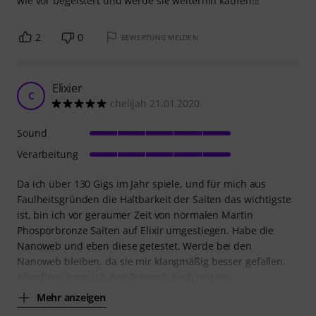
wie vor begeistert und werde sie weiterhin kaufen!!!
2
0
BEWERTUNG MELDEN
Elixier
C
chelijah 21.01.2020
Sound
Verarbeitung
Da ich über 130 Gigs im Jahr spiele, und für mich aus
Faulheitsgründen die Haltbarkeit der Saiten das wichtigste
ist, bin ich vor geraumer Zeit von normalen Martin
Phosporbronze Saiten auf Elixir umgestiegen. Habe die
Nanoweb und eben diese getestet. Werde bei den
Nanoweb bleiben, da sie mir klangmäßig besser gefallen.
Allerdings kann ich den Polyweb auch nur ein
Mehr anzeigen