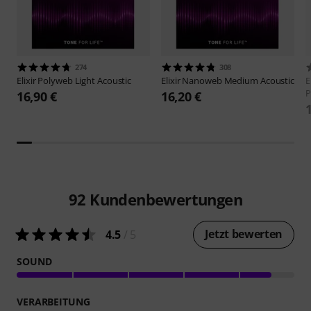
274
308
Elixir
Polyweb Light Acoustic
Elixir
Nanoweb Medium Acoustic
E
P
16,90 €
16,20 €
92
Kundenbewertungen
Jetzt bewerten
4.5
/ 5
SOUND
VERARBEITUNG