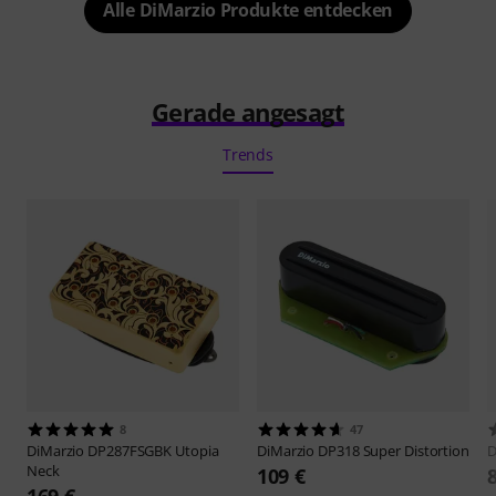
Alle DiMarzio Produkte entdecken
Gerade angesagt
Trends
8
47
DiMarzio
DP287FSGBK Utopia
DiMarzio
DP318 Super Distortion
D
Neck
109 €
169 €