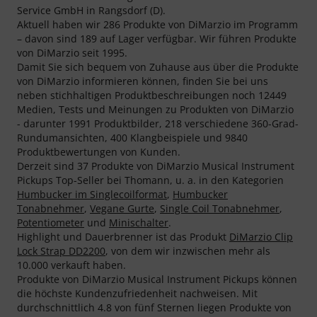
Service GmbH in Rangsdorf (D).
Aktuell haben wir 286 Produkte von DiMarzio im Programm
– davon sind 189 auf Lager verfügbar. Wir führen Produkte
von DiMarzio seit 1995.
Damit Sie sich bequem von Zuhause aus über die Produkte
von DiMarzio informieren können, finden Sie bei uns
neben stichhaltigen Produktbeschreibungen noch 12449
Medien, Tests und Meinungen zu Produkten von DiMarzio
- darunter 1991 Produktbilder, 218 verschiedene 360-Grad-
Rundumansichten, 400 Klangbeispiele und 9840
Produktbewertungen von Kunden.
Derzeit sind 37 Produkte von DiMarzio Musical Instrument
Pickups Top-Seller bei Thomann, u. a. in den Kategorien
Humbucker im Singlecoilformat
,
Humbucker
Tonabnehmer
,
Vegane Gurte
,
Single Coil Tonabnehmer
,
Potentiometer
und
Minischalter
.
Highlight und Dauerbrenner ist das Produkt
DiMarzio Clip
Lock Strap DD2200
, von dem wir inzwischen mehr als
10.000 verkauft haben.
Produkte von DiMarzio Musical Instrument Pickups können
die höchste Kundenzufriedenheit nachweisen. Mit
durchschnittlich 4.8 von fünf Sternen liegen Produkte von