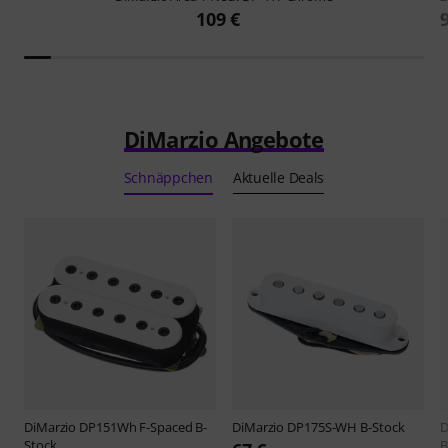
109 €
DiMarzio Angebote
Schnäppchen
Aktuelle Deals
DiMarzio
DP151Wh F-Spaced B-
DiMarzio
DP175S-WH B-Stock
D
Stock
B