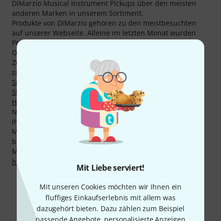
DiMarzio Musical Instrument Pickups über den meisten
anderen Marken in unserem Sortiment.
Produkte von DiMarzio gehören zu den meistbesuchten
auf unserer Webseite. Alleine im letzten Monat wurden
Produkte des Herstellers über 180.000 Mal im Thomann
Online-Store aufgerufen.
Zu den Musikern, die Equipment von DiMarzio benutzen,
zählen unter anderem bekannte Größen wie
Billy Corgan
,
Smashing Pumpkins
,
Eddie Van Halen
,
Steve Vai
,
Billy
Sheehan
,
Andy Timmons
,
Joe Satriani
,
Eric Johnson
,
Greg
Howe
und
Paul Gilbert
.
Neben unserer 3 Jahre Thomann Garantie gewähren wir
Ihnen auch auf Produkte von DiMarzio unsere 30-tägige
Money-Back-Garantie. Unsere kompetenten Fachleute
bieten Ihnen zudem weiteren Service vor Ort.
Mehr Informationen zum Hersteller finden Sie auf
http://www.dimarzio.com/
Mit Liebe serviert!
Mit unseren Cookies möchten wir Ihnen ein
fluffiges Einkaufserlebnis mit allem was
Mehr zu DiMarzio
dazugehört bieten. Dazu zählen zum Beispiel
passende Angebote, personalisierte Anzeigen