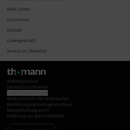
Hilfe-Center
Gutscheine
Kontakt
Ladengeschäft
Service im Überblick
AGB
/
Impressum
Datenschutzhinweise
Cookie-Einstellungen
Widerrufsrecht für Verbraucher
Bestellvorgang/Vertragsabschluss
Mängelhaftungsrecht
Erklärung zur Barrierefreiheit