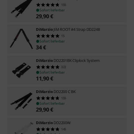
155
Sofort lieferbar
29,90
€
DiMarzio
JIM ROOT #4 Strap DD2248
15
Sofort lieferbar
34
€
DiMarzio
DD2201BK Cliplock System
322
Sofort lieferbar
11,90
€
DiMarzio
DD2200 C BK
155
Sofort lieferbar
29,90
€
DiMarzio
DD2200W
145