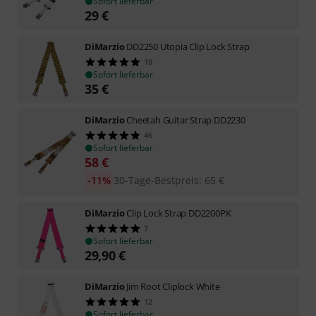
Sofort lieferbar
29
€
DiMarzio
DD2250 Utopia Clip Lock Strap
10
Sofort lieferbar
35
€
DiMarzio
Cheetah Guitar Strap DD2230
46
Sofort lieferbar
58
€
-11%
30-Tage-Bestpreis
:
65
€
DiMarzio
Clip Lock Strap DD2200PK
7
Sofort lieferbar
29,90
€
DiMarzio
Jim Root Cliplock White
12
Sofort lieferbar