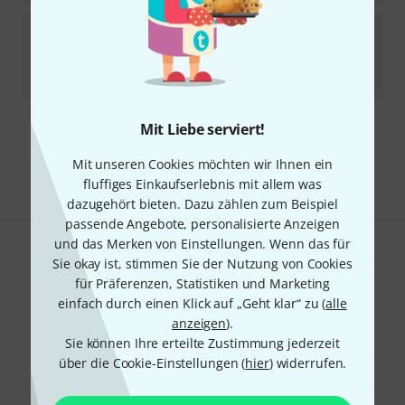
DiMarzio
Cheetah Strap DD3310CH
3
Sofort lieferbar
58
€
Mit Liebe serviert!
Kostenloser Versand ab 29 €
Alle Preise inkl. MwSt.
Mit unseren Cookies möchten wir Ihnen ein
fluffiges Einkaufserlebnis mit allem was
dazugehört bieten. Dazu zählen zum Beispiel
passende Angebote, personalisierte Anzeigen
und das Merken von Einstellungen. Wenn das für
Gefällt Ihnen, was Sie sehen?
Sie okay ist, stimmen Sie der Nutzung von Cookies
für Präferenzen, Statistiken und Marketing
Teilen
einfach durch einen Klick auf „Geht klar“ zu (
Hilfe & Feedback
alle
anzeigen
).
Sie können Ihre erteilte Zustimmung jederzeit
über die Cookie-Einstellungen (
hier
) widerrufen.