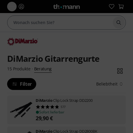
Suche 
DiMarzio Gitarrengurte
Beratung
15
Produkte
·
Filter
Beliebtheit
DiMarzio
Clip Lock Strap DD2200
577
Sofort lieferbar
29,90
€
DiMarzio
Clip Lock Strap DD2800BK