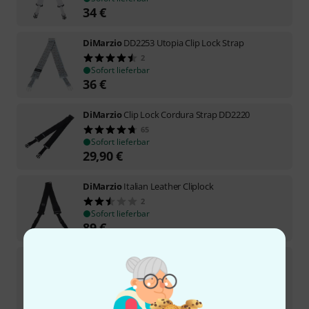
34
€
DiMarzio
DD2253 Utopia Clip Lock Strap
2
Sofort lieferbar
36
€
DiMarzio
Clip Lock Cordura Strap DD2220
65
Sofort lieferbar
29,90
€
DiMarzio
Italian Leather Cliplock
2
Sofort lieferbar
89
€
DiMarzio
Clip Lock Strap DD2200GN
6
Sofort lieferbar
29
€