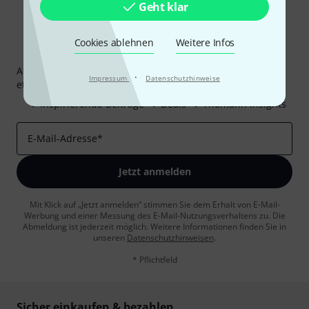
Geht klar
Cookies ablehnen
Weitere Infos
Thomann Newsletter
Abonniere den Thomann Newsletter und gewinne mit
·
Impressum
Datenschutzhinweise
etwas Glück einen von
50 Gutscheinen
über jeweils
50€
!
Inspirierende Beiträge
Deals
Thomann Insights
E-Mail-Adresse
*
Jetzt anmelden
Mit Klick auf „Jetzt anmelden“ stimmen Sie dem Erhalt von E-Mail-
Werbung und einer Messung des E-Mail-Nutzungsverhaltens zu. Die
Abmeldung ist jederzeit möglich. Weitere Informationen finden Sie in
unseren
Datenschutzhinweisen
.
* Pflichtfeld
Sicher einkaufen & bezahlen