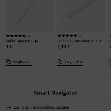
386
51
Göldo
Capacitor 220pF
Göldo
Side Dots White WS11W
G
1 €
1,10 €
Vergleichen
Vergleichen
Smart Navigator
Zur Kategorie Sonstige Ersatzteile