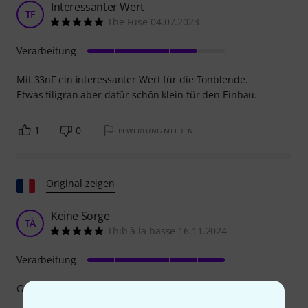
Interessanter Wert
TF
The Fuse 04.07.2023
Verarbeitung
Mit 33nF ein interessanter Wert für die Tonblende.
Etwas filigran aber dafür schön klein für den Einbau.
1
0
BEWERTUNG MELDEN
Original zeigen
Keine Sorge
TÀ
Thib à la basse 16.11.2024
Verarbeitung
Gepaart mit einem DiMarzio MODEL P-Tonabnehmer.