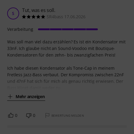
Tut, was es soll.
S
SR4bass 17.06.2026
Verarbeitung
Was soll man viel dazu erzählen? Es ist ein Kondensator mit
33nF. Ich glaube nicht an Sound-Voodoo mit Boutique-
Kondensatoren für den zehn- bis zwanzigfachen Preis!
Ich habe diesen Kondensator als Tone-Cap in meinem
Fretless Jazz-Bass verbaut. Der Kompromiss zwischen 22nF
und 47nF hat sich für mich als genau richtig erwiesen. Der
Bass klingt damit weder zu
Mehr anzeigen
0
0
BEWERTUNG MELDEN