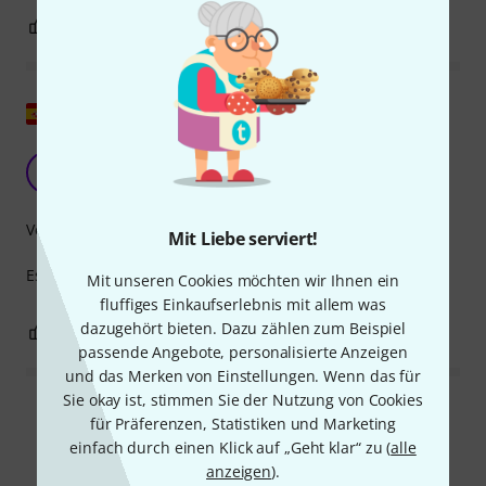
1
0
BEWERTUNG MELDEN
Original zeigen
Für Jazzbass
V
Veintiocho 30.10.2024
Verarbeitung
Mit Liebe serviert!
Es ist ein interessanter Wert für einen Jazzbass
Mit unseren Cookies möchten wir Ihnen ein
fluffiges Einkaufserlebnis mit allem was
dazugehört bieten. Dazu zählen zum Beispiel
0
0
BEWERTUNG MELDEN
passende Angebote, personalisierte Anzeigen
und das Merken von Einstellungen. Wenn das für
Sie okay ist, stimmen Sie der Nutzung von Cookies
Alle Bewertungen lesen
für Präferenzen, Statistiken und Marketing
einfach durch einen Klick auf „Geht klar“ zu (
alle
anzeigen
).