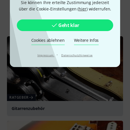
Sie können Ihre erteilte Zustimmung jederzeit
Schon gewusst?
über die Cookie-Einstellungen (
hier
) widerrufen.
Alle
Ratgeber
Geht klar
Cookies ablehnen
Weitere Infos
·
Impressum
Datenschutzhinweise
RATGEBER
Gitarrenzubehör