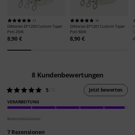
21
36
DiMarzio
EP1200 Custom Taper
DiMarzio
EP1201 Custom Taper
H
Poti 250K
Poti 500K
S
8,90 €
8,90 €
8
Kundenbewertungen
Jetzt bewerten
5
/ 5
VERARBEITUNG
Bewertungsrichtlinien
7
Rezensionen