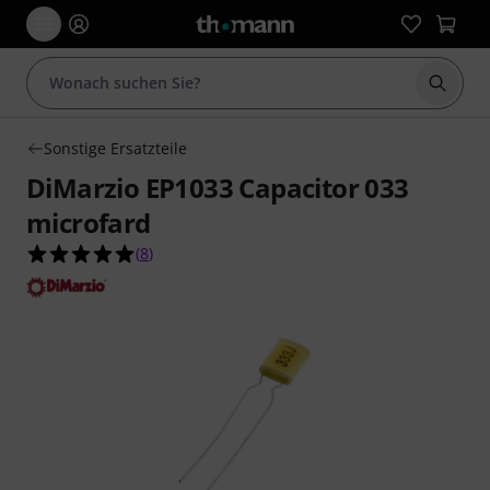
Suche 
Sonstige Ersatzteile
DiMarzio EP1033 Capacitor 033
microfard
5.0 von 5 Sternen aus 8 Kundenbewertungen
(
8
)