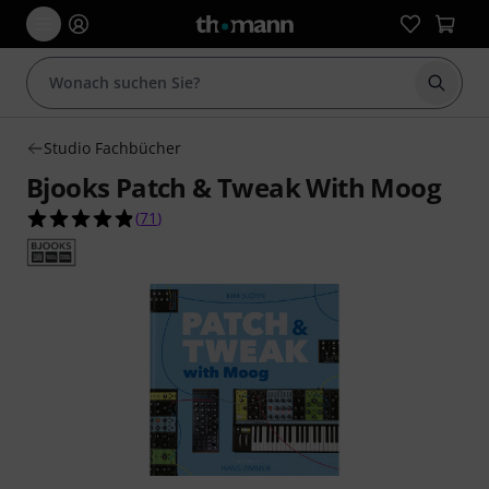
Suche 
Studio Fachbücher
Bjooks Patch & Tweak With Moog
4.9 von 5 Sternen aus 71 Kundenbewertungen
(
71
)