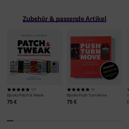
Zubehör & passende Artikel
117
30
Bjooks
Patch & Tweak
Bjooks
Push Turn Move
B
75 €
75 €