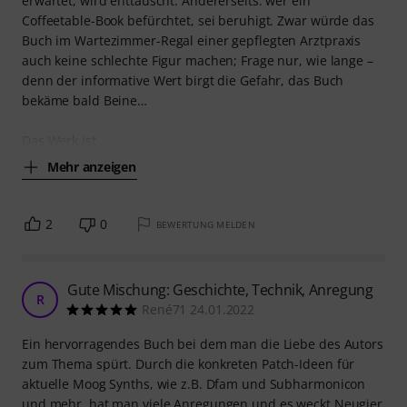
erwartet, wird enttäuscht. Andererseits: wer ein
Coffeetable-Book befürchtet, sei beruhigt. Zwar würde das
Buch im Wartezimmer-Regal einer gepflegten Arztpraxis
auch keine schlechte Figur machen; Frage nur, wie lange –
denn der informative Wert birgt die Gefahr, das Buch
bekäme bald Beine…
Das Werk ist
Mehr anzeigen
2
0
BEWERTUNG MELDEN
Gute Mischung: Geschichte, Technik, Anregung
R
René71 24.01.2022
Ein hervorragendes Buch bei dem man die Liebe des Autors
zum Thema spürt. Durch die konkreten Patch-Ideen für
aktuelle Moog Synths, wie z.B. Dfam und Subharmonicon
und mehr, hat man viele Anregungen und es weckt Neugier