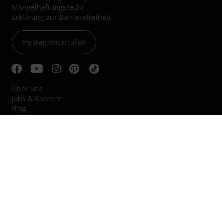
Mängelhaftungsrecht
Erklärung zur Barrierefreiheit
Vertrag widerrufen
Über uns
Jobs & Karriere
Blog
Kleinanzeigen
Nachhaltigkeit
Hinweisgebersystem
Audio Professionell
© 1996–2026 Thomann GmbH.
Thomann loves you, because you rock!