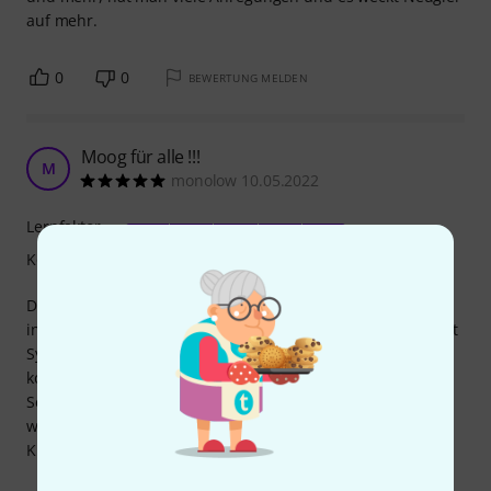
auf mehr.
0
0
BEWERTUNG MELDEN
Moog für alle !!!
M
monolow 10.05.2022
Lernfaktor
Kompetenz
Dieses fein gestaltete Buch gibt eine liebevolle Einführung
in die Grundlagen der Klangerzeugung und -gestaltung mit
Synthesizern. Zu allen aktuellen Moog Instrument gibt es
kommentierte und leicht verständliche Patch-Vorschläge.
Sehr cool! Eine Historie der Moog Instrumente und
weltanschauliche Statements sind schöne Ergänzungen.
Klare Kaufempfehlung! Sehr fairer Preis!