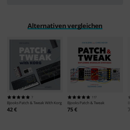
Alternativen vergleichen
7
117
Bjooks
Patch & Tweak With Korg
Bjooks
Patch & Tweak
B
42 €
75 €