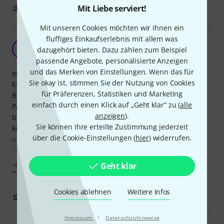
0
0
Mit Liebe serviert!
BEWERTUNG MELDEN
Mit unseren Cookies möchten wir Ihnen ein
fluffiges Einkaufserlebnis mit allem was
ein wunderschönes Buch
S
dazugehört bieten. Dazu zählen zum Beispiel
Stralex 02.11.2020
passende Angebote, personalisierte Anzeigen
und das Merken von Einstellungen. Wenn das für
ein wunderschönes Buch, leider nur in Englisch...
Sie okay ist, stimmen Sie der Nutzung von Cookies
Es ist hauptsächlich für den Moog Liebhaber gemacht, der
für Präferenzen, Statistiken und Marketing
Besitzer mehrerer Kisten dieser Firma ist, da man für viele
einfach durch einen Klick auf „Geht klar“ zu (
alle
Patches in diesem Buch, oftmals 2 verschiedene Geräte
anzeigen
).
benötigt - oder, um das ganze Buch ausschöpfen zu
Sie können Ihre erteilte Zustimmung jederzeit
können, Dfam, Subharmonicon, Mother-32, Grandmother
über die Cookie-Einstellungen (
hier
) widerrufen.
und Matriarch.
Ich habe mir das Buch
Mehr anzeigen
Geht klar
Cookies ablehnen
Weitere Infos
3
0
BEWERTUNG MELDEN
·
Impressum
Datenschutzhinweise