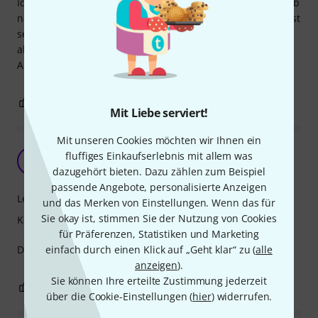
Ich bin recht neu in der Welt des Mixings und habe deshalb
nach einem Leitfaden für den Einstieg gesucht. Das Buch ist
sehr detailliert und behandelt viele Themen, es eignet sich
allerdings nicht zum schnellen Nachschlagen. Für
Anregungen am Anfang ist es aber unschlagbar.
0
0
BEWERTUNG MELDEN
Mit Liebe serviert!
Mit unseren Cookies möchten wir Ihnen ein
Nettes Buch zum lernen
fluffiges Einkaufserlebnis mit allem was
P
PsyKotropic 04.07.2022
dazugehört bieten. Dazu zählen zum Beispiel
passende Angebote, personalisierte Anzeigen
Lernfaktor
und das Merken von Einstellungen. Wenn das für
Sie okay ist, stimmen Sie der Nutzung von Cookies
Kompetenz
für Präferenzen, Statistiken und Marketing
einfach durch einen Klick auf „Geht klar“ zu (
alle
Dieses buch ist eine super Unterstützung zum lernen.
anzeigen
).
Sie können Ihre erteilte Zustimmung jederzeit
0
0
BEWERTUNG MELDEN
über die Cookie-Einstellungen (
hier
) widerrufen.