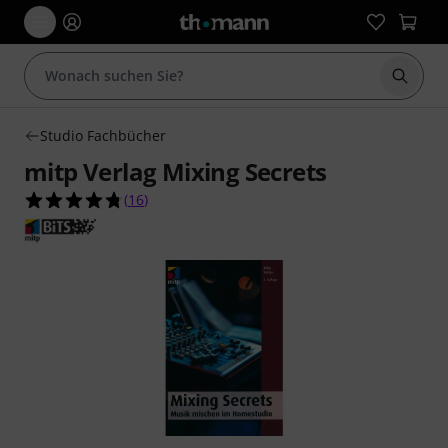
Suche 
Studio Fachbücher
mitp Verlag Mixing Secrets
4.8 von 5 Sternen aus 16 Kundenbewertungen
(
16
)