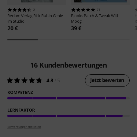
2
71
Reclam Verlag
Rick Rubin Genie
Bjooks
Patch & Tweak With
H
im Studio
Moog
R
20 €
39 €
16
Kundenbewertungen
Jetzt bewerten
4.8
/ 5
KOMPETENZ
LERNFAKTOR
Bewertungsrichtlinien