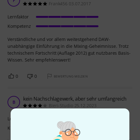
F
Frank456 03.07.2017
Lernfaktor
Kompetenz
Verständliche und vor allem weitestgehend DAW-
unabhängige Einführung in die Mixing-Geheimnisse. Trotz
technischem Fortschritt (Auflage 2012) gut nutzbares Basis-
Wissen. Sehr empfehlenswert!
0
0
BEWERTUNG MELDEN
kein Nachschlagewerk, aber sehr umfangreich
B
Bieri-Studio 25.12.2023
Lernfaktor
Kompetenz