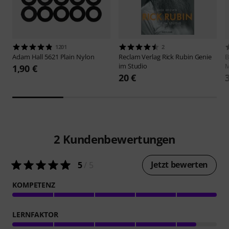
1201
2
Adam Hall
5621 Plain Nylon
Reclam Verlag
Rick Rubin Genie
B
im Studio
1,90 €
20 €
2
Kundenbewertungen
Jetzt bewerten
5
/ 5
KOMPETENZ
LERNFAKTOR