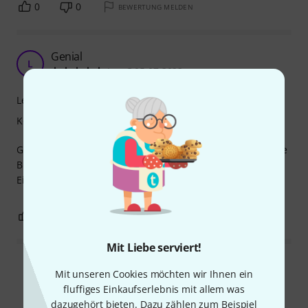
0
0
BEWERTUNG MELDEN
Genial
L
Leo.C 05.07.2023
Lernfaktor
Kompetenz
Gut und interessant geschrieben, viele gute Tipps und tolle
Bilder.
Ein muss für jeden Tontechniker meiner Meinung!!
1
0
BEWERTUNG MELDEN
Mit Liebe serviert!
Alle Bewertungen lesen
Mit unseren Cookies möchten wir Ihnen ein
fluffiges Einkaufserlebnis mit allem was
dazugehört bieten. Dazu zählen zum Beispiel