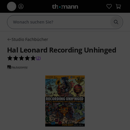
Suche 
Studio Fachbücher
Hal Leonard Recording Unhinged
5.0 von 5 Sternen aus 2 Kundenbewertungen
(
2
)