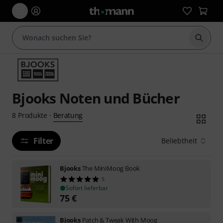
Suche 
Bjooks Noten und Bücher
Beratung
8
Produkte
·
Filter
Beliebtheit
Bjooks
The MiniMoog Book
5
Sofort lieferbar
75
€
Bjooks
Patch & Tweak With Moog