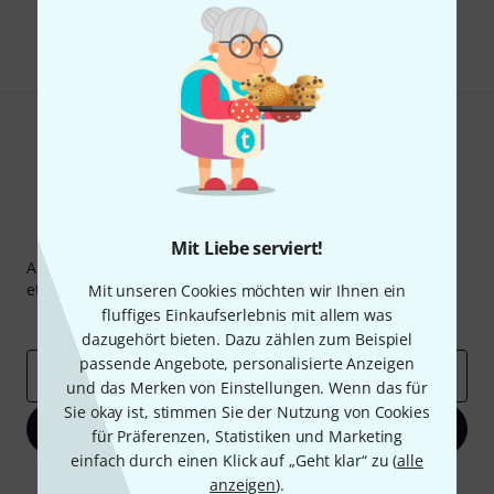
Teilen
Hilfe & Feedback
Thomann Newsletter
Mit Liebe serviert!
Abonniere den Thomann Newsletter und gewinne mit
etwas Glück einen von
50 Gutscheinen
über jeweils
50€
!
Mit unseren Cookies möchten wir Ihnen ein
fluffiges Einkaufserlebnis mit allem was
Inspirierende Beiträge
Deals
Thomann Insights
dazugehört bieten. Dazu zählen zum Beispiel
passende Angebote, personalisierte Anzeigen
E-Mail-Adresse
*
und das Merken von Einstellungen. Wenn das für
Sie okay ist, stimmen Sie der Nutzung von Cookies
Jetzt anmelden
für Präferenzen, Statistiken und Marketing
einfach durch einen Klick auf „Geht klar“ zu (
alle
Mit Klick auf „Jetzt anmelden“ stimmen Sie dem Erhalt von E-Mail-
anzeigen
).