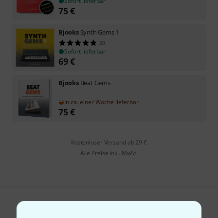
Sofort lieferbar
75
€
Bjooks
Synth Gems 1
20
Sofort lieferbar
69
€
Bjooks
Beat Gems
In ca. einer Woche lieferbar
75
€
Kostenloser Versand ab 29 €
Alle Preise inkl. MwSt.
Gefällt Ihnen, was Sie sehen?