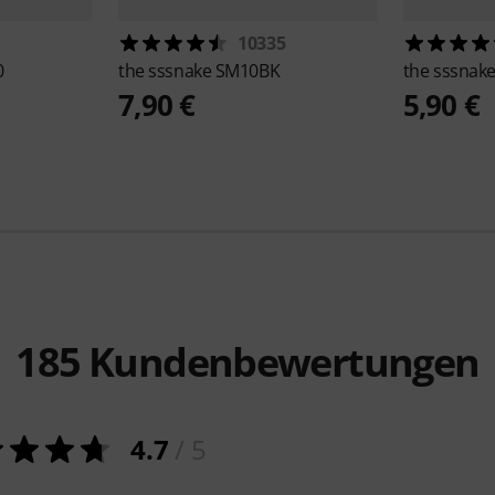
10335
0
the sssnake
SM10BK
the sssnak
7,90 €
5,90 €
185
Kundenbewertungen
4.7
/ 5