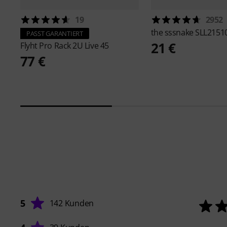
19
2952
the sssnake
SLL2151
PASST GARANTIERT
21 €
Flyht Pro
Rack 2U Live 45
77 €
5
142 Kunden