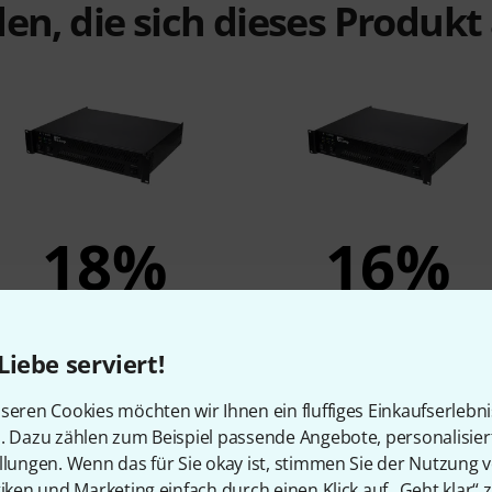
en, die sich dieses Produk
18%
16%
KAUFTEN
KAUFTEN
the t.amp E-1500
the t.amp E-1200
Liebe serviert!
289 €
249 €
seren Cookies möchten wir Ihnen ein fluffiges Einkaufserlebn
n. Dazu zählen zum Beispiel passende Angebote, personalisie
llungen. Wenn das für Sie okay ist, stimmen Sie der Nutzung 
Vergleichen
tiken und Marketing einfach durch einen Klick auf „Geht klar“ z