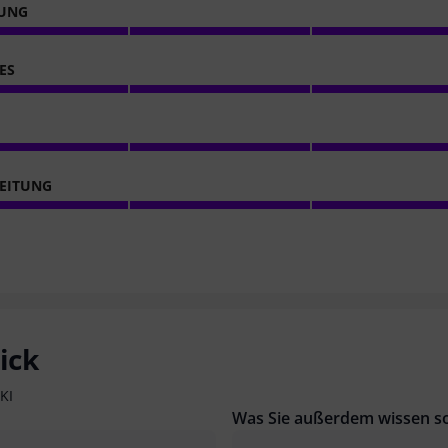
NUNG
ES
EITUNG
ick
KI
Was Sie außerdem wissen so