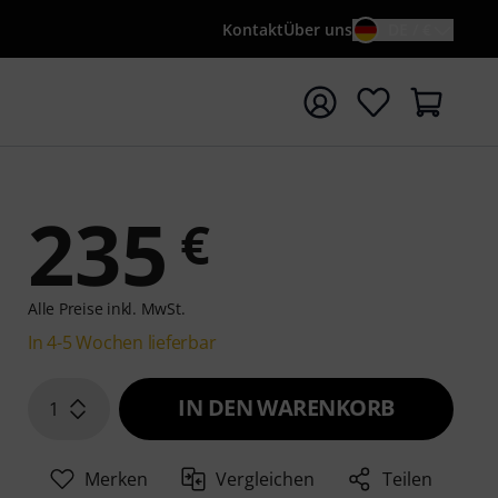
Kontakt
Über uns
DE / €
e mit Suchwort {searchTerm} starten
235
€
Alle Preise inkl. MwSt.
In 4-5 Wochen lieferbar
IN DEN WARENKORB
1
Merken
Vergleichen
Teilen