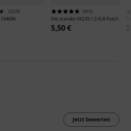
12375
3913
e
SM6BK
the sssnake
SK233-1,5 XLR Patch
B
5,50 €
2
Jetzt bewerten