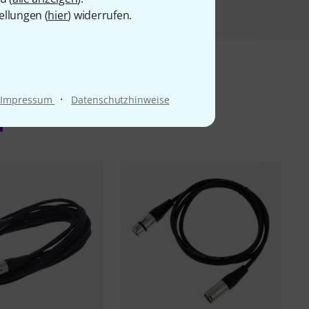
ellungen (
hier
) widerrufen.
·
Impressum
Datenschutzhinweise
l