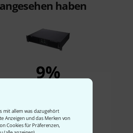
t angesehen haben
9%
KAUFTEN
the t.amp TSA 4-700
398 €
is mit allem was dazugehört
rte Anzeigen und das Merken von
von Cookies für Präferenzen,
u (
alle anzeigen
).