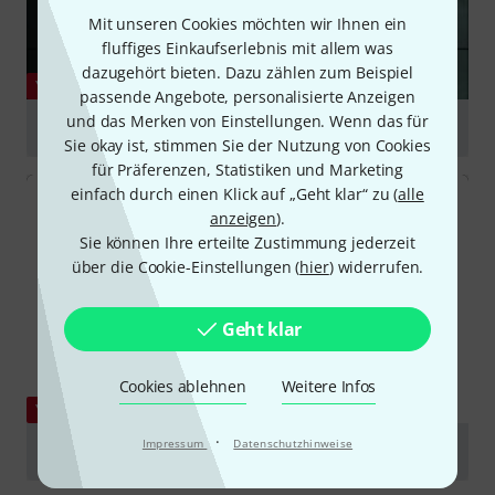
Mit unseren Cookies möchten wir Ihnen ein
fluffiges Einkaufserlebnis mit allem was
dazugehört bieten. Dazu zählen zum Beispiel
YOUTUBE
passende Angebote, personalisierte Anzeigen
und das Merken von Einstellungen. Wenn das für
Allen&Heath ZEDi-8 Review & Test (Deutsch/German)
Sie okay ist, stimmen Sie der Nutzung von Cookies
abspielen
für Präferenzen, Statistiken und Marketing
einfach durch einen Klick auf „Geht klar“ zu (
alle
anzeigen
).
Sie können Ihre erteilte Zustimmung jederzeit
über die Cookie-Einstellungen (
hier
) widerrufen.
Geht klar
Cookies ablehnen
Weitere Infos
YOUTUBE
·
Impressum
Datenschutzhinweise
ZEDI8 Desk Explanation
abspielen