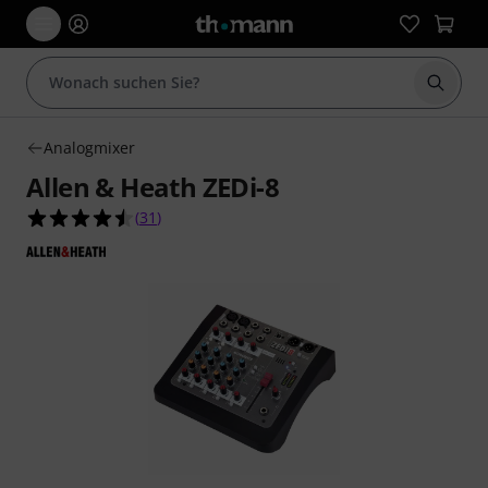
Suche 
Analogmixer
Allen & Heath ZEDi-8
4.5 von 5 Sternen aus 31 Kundenbewertungen
(
31
)