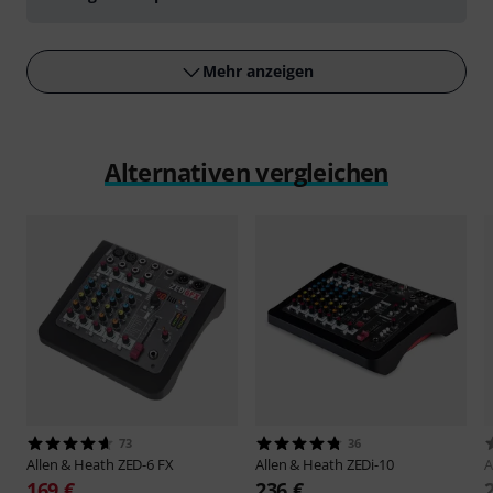
Mehr anzeigen
Alternativen vergleichen
73
36
Allen & Heath
ZED-6 FX
Allen & Heath
ZEDi-10
A
169 €
236 €