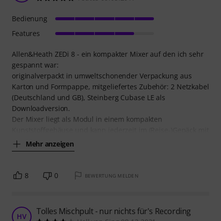
Bedienung
Features
Allen&Heath ZEDi 8 - ein kompakter Mixer auf den ich sehr
gespannt war:
originalverpackt in umweltschonender Verpackung aus
Karton und Formpappe, mitgeliefertes Zubehör: 2 Netzkabel
(Deutschland und GB), Steinberg Cubase LE als
Downloadversion.
Der Mixer liegt als Modul in einem kompakten
Kunststoffgehäuse und kann jederzeit im (Reise-)Gepäck mit
Mehr anzeigen
8
0
BEWERTUNG MELDEN
Tolles Mischpult - nur nichts für's Recording
HV