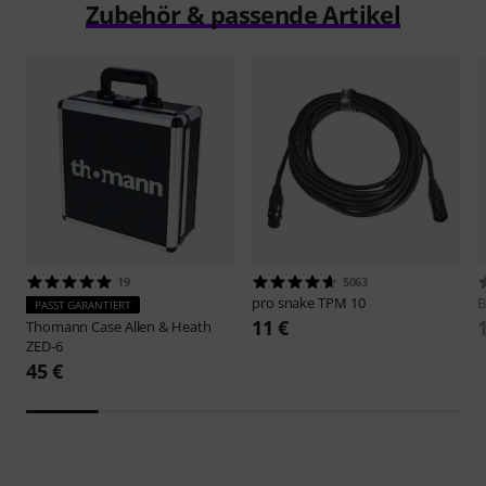
Zubehör & passende Artikel
19
5063
pro snake
TPM 10
B
PASST GARANTIERT
11 €
Thomann
Case Allen & Heath
ZED-6
45 €