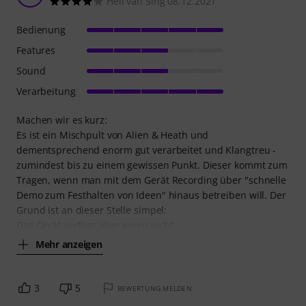
Hell van Sing 08.12.2021
Bedienung
Features
Sound
Verarbeitung
Machen wir es kurz:
Es ist ein Mischpult von Alien & Heath und
dementsprechend enorm gut verarbeitet und Klangtreu -
zumindest bis zu einem gewissen Punkt. Dieser kommt zum
Tragen, wenn man mit dem Gerät Recording über "schnelle
Demo zum Festhalten von Ideen" hinaus betreiben will. Der
Grund ist an dieser Stelle simpel:
Das Gerät verfügt über einen nicht
Mehr anzeigen
3
5
BEWERTUNG MELDEN