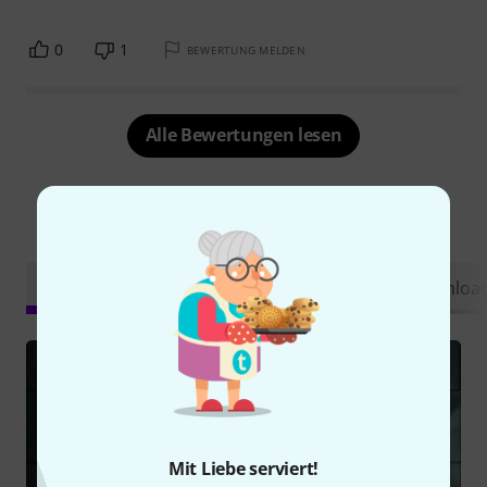
0
1
BEWERTUNG MELDEN
Alle Bewertungen lesen
Schon gewusst?
Alle
Videos
Ratgeber
Testberichte
Downloa
Mit Liebe serviert!