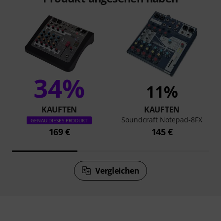
34%
11%
KAUFTEN
KAUFTEN
Soundcraft Notepad-8FX
GENAU DIESES PRODUKT
169 €
145 €
Vergleichen