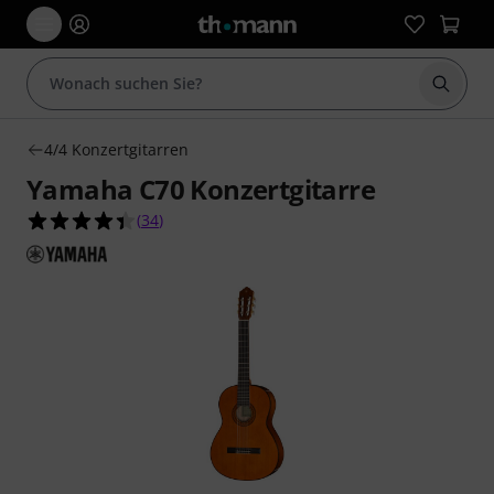
Suche 
4/4 Konzertgitarren
Yamaha C70 Konzertgitarre
4.4 von 5 Sternen aus 34 Kundenbewertungen
(
34
)