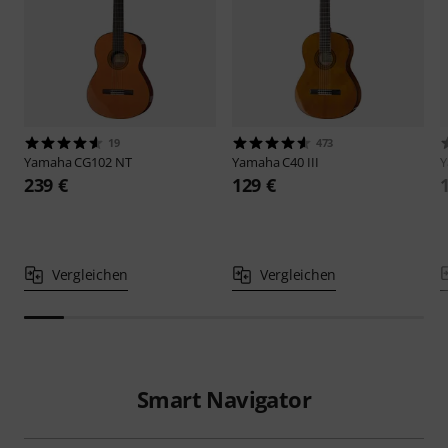
19
473
Yamaha
CG102 NT
Yamaha
C40 III
239 €
129 €
Vergleichen
Vergleichen
Smart Navigator