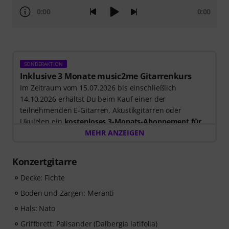
0:00
0:00
SONDERAKTION
Inklusive 3 Monate music2me Gitarrenkurs
Im Zeitraum vom 15.07.2026 bis einschließlich
14.10.2026 erhältst Du beim Kauf einer der
teilnehmenden E-Gitarren, Akustikgitarren oder
Ukulelen ein
kostenloses 3-Monats-Abonnement für
einen Onlinekurs von music2me im Wert von EUR
MEHR ANZEIGEN
57,00
. Nach dem Versand deiner Bestellung bekommst
du den Freischaltcode automatisch per E-Mail
Konzertgitarre
zugesendet. Das music2me Abo endet nach Ablauf
automatisch.
Decke: Fichte
Music2Me, dein Online-Lernportal für Musik mit einem
Boden und Zargen: Meranti
pädagogischen Konzept von studierten Musiklehrern.
Hals: Nato
Ausgezeichnet mit dem deutschen Bildungs-Award
2025/2026 in der Kategorie “E-Learning
Griffbrett: Palisander (Dalbergia latifolia)