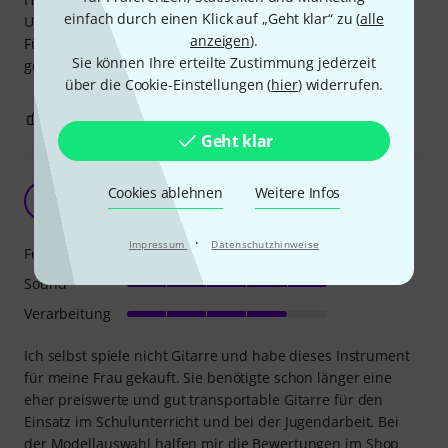
einfach durch einen Klick auf „Geht klar“ zu (
alle
Ursprüngliche ist wie neu; als ersatz für später gedacht.
anzeigen
).
Für mich, als referenz Instrument, und zum komponieren
Sie können Ihre erteilte Zustimmung jederzeit
geeignet.
über die Cookie-Einstellungen (
hier
) widerrufen.
1
1
BEWERTUNG MELDEN
Geht klar
Guter Preis, rundum zufrieden!
Cookies ablehnen
Weitere Infos
T
Thorsten559 20.12.2012
·
Impressum
Datenschutzhinweise
Features
Sound
Verarbeitung
Ich selbst spiele nicht Gitarre und habe dieses Instrument
für meine Frau gekauft. Sie benötigte schon länger eine
eher preiswerte und gut transportable Gitarre für den
Einsatz im Schulunterricht und bei der Jugendarbeit. Bei
der Modellauswahl halfen mir die Bewertungen im Shop