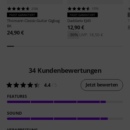
2136
1770
PASST GARANTIERT
PASST GARANTIERT
Thomann
Classic-Guitar Gigbag
Daddario
EJ45
BK
12,90 €
24,90 €
-30%
UVP: 18,50 €
34
Kundenbewertungen
Jetzt bewerten
4.4
/ 5
FEATURES
SOUND
VERARBEITUNG