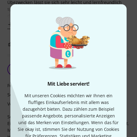
Übezwecken lässt sie sich sehr leicht und lernfreundlich
spielen. Das Griffbrett am oberen Hals ist mittelbreit, so
dass man als Anfänger auch
Mehr anzeigen
7
1
BEWERTUNG MELDEN
Yamaha C70 (fullscale)
B
bertl 23.11.2012
Mit Liebe serviert!
Features
Sound
Mit unseren Cookies möchten wir Ihnen ein
fluffiges Einkaufserlebnis mit allem was
Verarbeitung
dazugehört bieten. Dazu zählen zum Beispiel
passende Angebote, personalisierte Anzeigen
Sehr angenehm zu halten, und riecht gut.
und das Merken von Einstellungen. Wenn das für
Einspielzeit: ein paar Wochen, dafür klingt sie jetzt sehr gut.
Sie okay ist, stimmen Sie der Nutzung von Cookies
Mitgelieferte Saiten sind recht gut.
für Präferenzen, Statistiken und Marketing
Habe ein neuer Steg (Einlage) gefertigt, aus Buche. Der