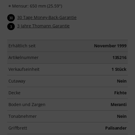
Instrumentalunterricht”! Mit über 400 Gitarren
Mensur: 650 mm (25.59")
Videolektionen für Anfänger und Fortgeschrittene – von
Pop, Rock und Blues bis Metal und mehr. Mit
30 Tage Money-Back-Garantie
30
persönlichem Support per Chat, Noten zum
3 Jahre Thomann Garantie
3
Ausdrucken sowie intelligentem Videoplayer mit
Übungsfunktion, Zeitlupe und weitere Features.
Erhältlich seit
November 1999
Artikelnummer
135216
Verkaufseinheit
1 Stück
Cutaway
Nein
Decke
Fichte
Boden und Zargen
Meranti
Tonabnehmer
Nein
Griffbrett
Palisander