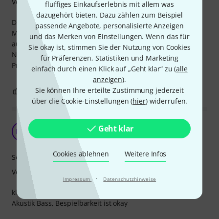
Verarbeitung
fluffiges Einkaufserlebnis mit allem was
dazugehört bieten. Dazu zählen zum Beispiel
Diese Saiten sind gut.
passende Angebote, personalisierte Anzeigen
Machen was sie sollen, klingen gut, rauen die Finger nicht
und das Merken von Einstellungen. Wenn das für
auf und sind ziemlich lange klang stabil bei regelmäßiger
Sie okay ist, stimmen Sie der Nutzung von Cookies
Nutzung.
für Präferenzen, Statistiken und Marketing
Präsenz, Brillianz und Tiefton kommen gut rüber.
einfach durch einen Klick auf „Geht klar“ zu (
alle
anzeigen
).
Sie können Ihre erteilte Zustimmung jederzeit
0
0
BEWERTUNG MELDEN
über die Cookie-Einstellungen (
hier
) widerrufen.
Ersatz für HB Originalsaiten
Geht klar
MN
Mr. Nightingale 21.05.2021
Cookies ablehnen
Weitere Infos
Sound
Verarbeitung
·
Impressum
Datenschutzhinweise
klingen besser als das Original auf dem Harley Benton
Akustik Bass, Bespielbarkeit ist okay