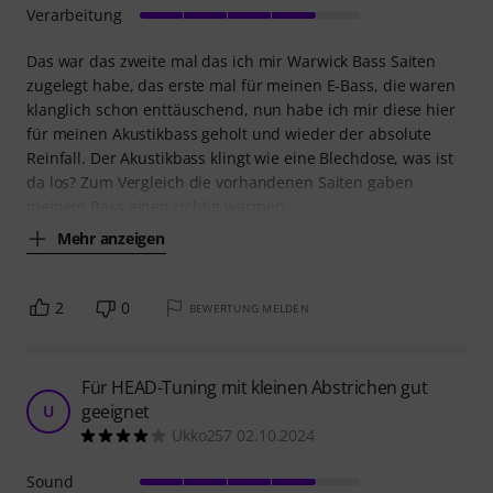
Verarbeitung
Das war das zweite mal das ich mir Warwick Bass Saiten
zugelegt habe, das erste mal für meinen E-Bass, die waren
klanglich schon enttäuschend, nun habe ich mir diese hier
für meinen Akustikbass geholt und wieder der absolute
Reinfall. Der Akustikbass klingt wie eine Blechdose, was ist
da los? Zum Vergleich die vorhandenen Saiten gaben
meinem Bass einen richtig warmen
Mehr anzeigen
2
0
BEWERTUNG MELDEN
Für HEAD-Tuning mit kleinen Abstrichen gut
geeignet
U
Ukko257 02.10.2024
Sound