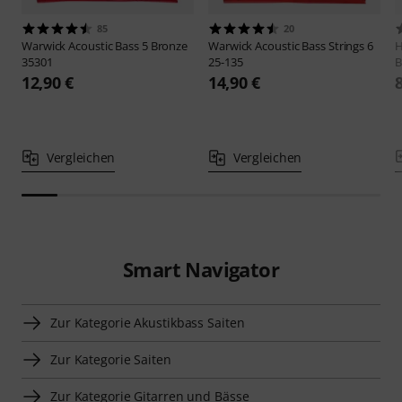
85
20
Warwick
Acoustic Bass 5 Bronze
Warwick
Acoustic Bass Strings 6
H
35301
25-135
B
12,90 €
14,90 €
Vergleichen
Vergleichen
Smart Navigator
Zur Kategorie Akustikbass Saiten
Zur Kategorie Saiten
Zur Kategorie Gitarren und Bässe