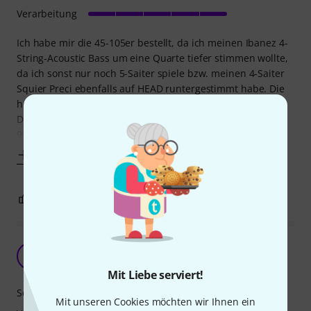
Verarbeitung
Ich habe mir die 45-105er bestellt, da ich meinen Ibanez 4-
String-Acoustic Bass um eine Quarte tiefer stimmen wollte,
da ich sonst nur noch 5-Saiter spiele bzw. meinen 4-Saiter
Squier Preci ebenfalls auf HEAD runtergestimmt habe. Die
hohe G-Saite kommt selten bei mir zum Einsatz.
Die Werkssaiten meines tollen Ibanez Acoustic Bass hatten
95er auf der E-Saite und
Mehr anzeigen
1
0
BEWERTUNG MELDEN
Macht Bass
D
Disco_Diedder 13.05.2020
Mit Liebe serviert!
Sound
Mit unseren Cookies möchten wir Ihnen ein