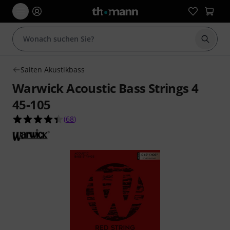
Suche 
Saiten Akustikbass
Warwick Acoustic Bass Strings 4
45-105
4.4 von 5 Sternen aus 68 Kundenbewertungen
(
68
)