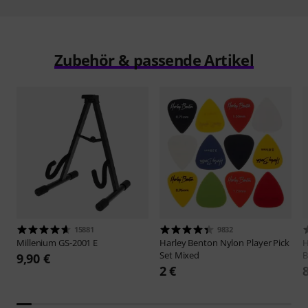
Zubehör & passende Artikel
15881
9832
Millenium
GS-2001 E
Harley Benton
Nylon Player Pick
H
Set Mixed
B
9,90 €
2 €