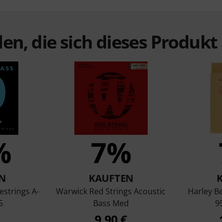
en, die sich dieses Produk
%
7%
N
KAUFTEN
estrings A-
Warwick Red Strings Acoustic
Harley B
5
Bass Med
9
9,90 €