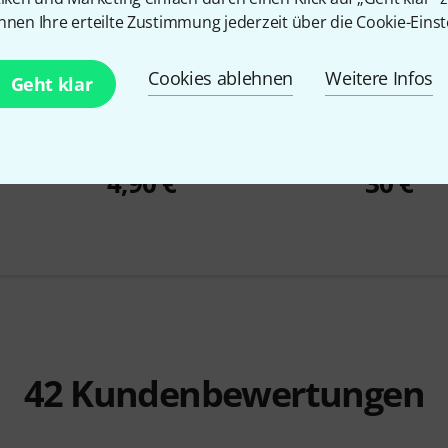
nnen Ihre erteilte Zustimmung jederzeit über die Cookie-Einst
Cookies ablehnen
Weitere Infos
Geht klar
17520
trings Bass
Thomann
CTG-10 Clip Tuner
Thomann
A
4,90 €
30 €
42
Kundenbewertungen