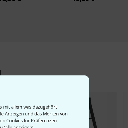
l
is mit allem was dazugehört
rte Anzeigen und das Merken von
von Cookies für Präferenzen,
u (
alle anzeigen
).