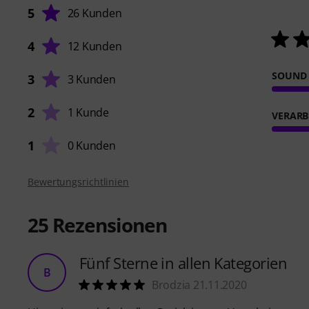
5
26 Kunden
4
12 Kunden
SOUND
3
3 Kunden
2
1 Kunde
VERARB
1
0 Kunden
Bewertungsrichtlinien
25
Rezensionen
Fünf Sterne in allen Kategorien
B
Brodzia 21.11.2020