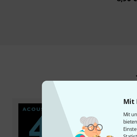
Mit 
Mit un
biete
Einste
Statis