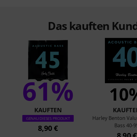
Das kauften Kund
61%
10
KAUFTEN
KAUFTE
Harley Benton Valu
GENAU DIESES PRODUKT
Bass 40-9
8,90 €
8,90 €