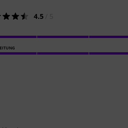
4.5
/ 5
EITUNG