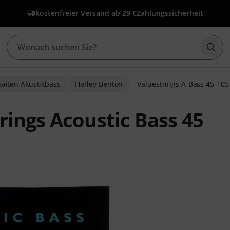
kostenfreier Versand ab 29 €
Zahlungssicherheit
Such
Saiten Akustikbass
Harley Benton
Valuestrings A-Bass 45-105
rings Acoustic Bass 45
ewertungen