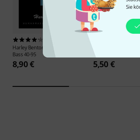
Sie kö
183
1667
Harley Benton
Valuestrings A-
Harley Benton
Values
Bass 40-95
45-105
8,90 €
5,50 €