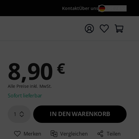
Kontakt
Über uns
DE / €
e mit Suchwort {searchTerm} starten
8,90
€
Alle Preise inkl. MwSt.
Sofort lieferbar
IN DEN WARENKORB
1
Merken
Vergleichen
Teilen