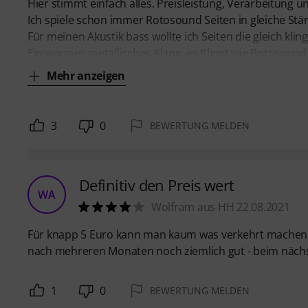
Hier stimmt einfach alles. Preisleistung, Verarbeitung 
Ich spiele schon immer Rotosound Seiten in gleiche Stär
Für meinen Akustik bass wollte ich Seiten die gleich kli
Ein warmes metallisches Klang, es Klingt wie Rotosou
Mehr anzeigen
3
0
BEWERTUNG MELDEN
Definitiv den Preis wert
WA
Wolfram aus HH 22.08.2021
Für knapp 5 Euro kann man kaum was verkehrt machen, 
nach mehreren Monaten noch ziemlich gut - beim nächste
1
0
BEWERTUNG MELDEN