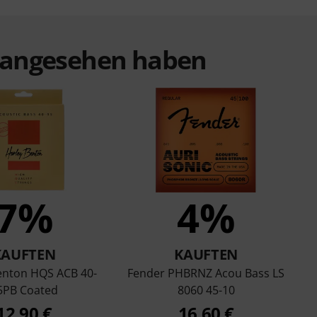
t angesehen haben
7%
4%
KAUFTEN
KAUFTEN
enton HQS ACB 40-
Fender PHBRNZ Acou Bass LS
5PB Coated
8060 45-10
12,90 €
16,60 €