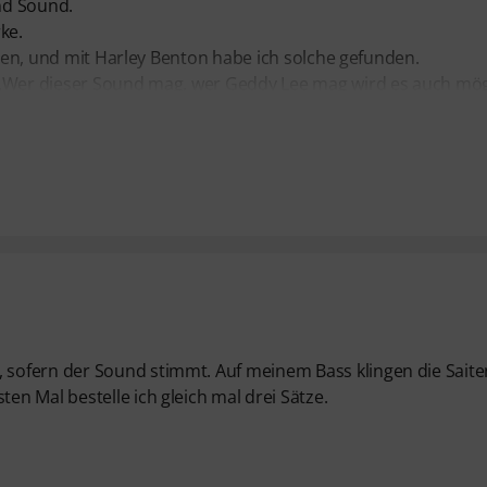
und Sound.
ke.
ngen, und mit Harley Benton habe ich solche gefunden.
nd.Wer dieser Sound mag, wer Geddy Lee mag wird es auch mö
sofern der Sound stimmt. Auf meinem Bass klingen die Saite
n Mal bestelle ich gleich mal drei Sätze.