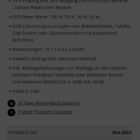
24 V Eingang und 24 V Ausgang zum Anschluss weiterer
„Canvas Power Link“-Module
LED Power Meter: 100 %, 50 %, 30 %, 10 %
USB-C Anschluss zum Laden von Mobiltelefonen, Tablets,
Clip-Tunern oder Gitarrensendern mit passendem
Anschluss
Abmessungen: 31,1 x 5,4 x 2,54 cm
Gewicht: 0,95 kg (inkl. externem Netzteil)
inkl. Montagehalterungen zur Montage an den meisten
erhöhten Pedaltrain Modellen oder ähnlichen Boards
und externem Netzteil (24 V, 4000 mA, 96 W)
made in USA
30 Tage Money-Back-Garantie
30
3 Jahre Thomann Garantie
3
Erhältlich seit
Mai 2024