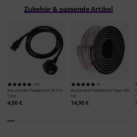
Zubehör & passende Artikel
3387
85
the sssnake
Powercord UK C13
Rockboard
Pedalboard Tape 100
R
1,5m
cm
P
4,50 €
14,90 €