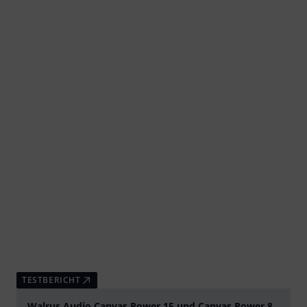
TESTBERICHT
Walrus Audio Canvas Power 15 und Canvas Power 8