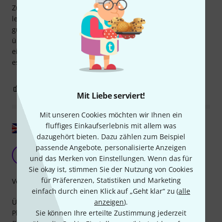
Zubehörhalter dient. Das Canvas Power 15 ist schlank und
leicht und wurde mit zwei Halterungen geliefert, die sich
gut in meinem Pedaltrain 1 montieren ließen. Es verfügt
über zwei variable Ausgänge für 9, 12 oder 18 V, was bei
einem meiner Pedale sehr praktisch war. Zögern Sie nicht,
es zu kaufen!
0
0
BEWERTUNG MELDEN
Mit Liebe serviert!
Mit unseren Cookies möchten wir Ihnen ein
fluffiges Einkaufserlebnis mit allem was
Original zeigen
dazugehört bieten. Dazu zählen zum Beispiel
passende Angebote, personalisierte Anzeigen
Elegant und zuverlässig.
EO
und das Merken von Einstellungen. Wenn das für
Erlend Olsen 29.04.2025
Sie okay ist, stimmen Sie der Nutzung von Cookies
für Präferenzen, Statistiken und Marketing
Verarbeitung
einfach durch einen Klick auf „Geht klar“ zu (
alle
Überhaupt kein Geräusch. Es nimmt kaum Platz auf der
anzeigen
).
Platine ein und die mitgelieferten Kabel sind zudem sehr
Sie können Ihre erteilte Zustimmung jederzeit