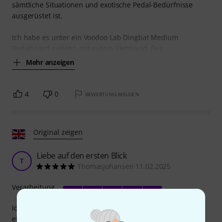
sämtliche Situationen und exotische Pedal-Bedürfnisse
ausgerüstet ist.
Ich habe es unter ein Voodoo Lab Dingbat Medium
Pedalboard geklebt, mit gutem Klettband. Der
Mehr anzeigen
4
0
BEWERTUNG MELDEN
Original zeigen
Liebe auf den ersten Blick
T
ThomasJohansen 11.02.2025
Verarbeitung
Ich habe mich sehr über dieses Netzteil gefreut. Es kam in
einer schönen und stabilen Box, die gleichzeitig als