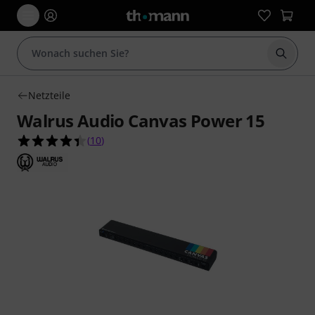
Suche 
Netzteile
Walrus Audio Canvas Power 15
4.4 von 5 Sternen aus 10 Kundenbewertungen
(
10
)