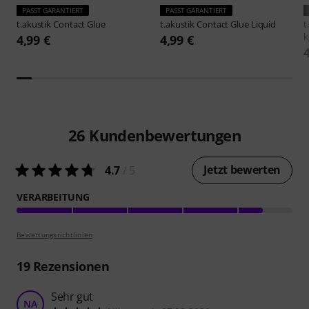
PASST GARANTIERT
PASST GARANTIERT
t.akustik
Contact Glue
t.akustik
Contact Glue Liquid
t
k
4,99 €
4,99 €
26
Kundenbewertungen
Jetzt bewerten
4.7
/ 5
VERARBEITUNG
Bewertungsrichtlinien
19
Rezensionen
Sehr gut
NA