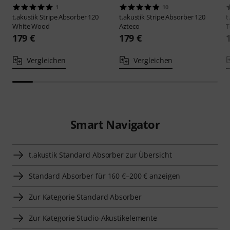
1
10
t.akustik
Stripe Absorber 120
t.akustik
Stripe Absorber 120
t
White Wood
Azteco
T
179 €
179 €
Vergleichen
Vergleichen
Smart Navigator
t.akustik Standard Absorber zur Übersicht
Standard Absorber für 160 €–200 € anzeigen
Zur Kategorie Standard Absorber
Zur Kategorie Studio-Akustikelemente