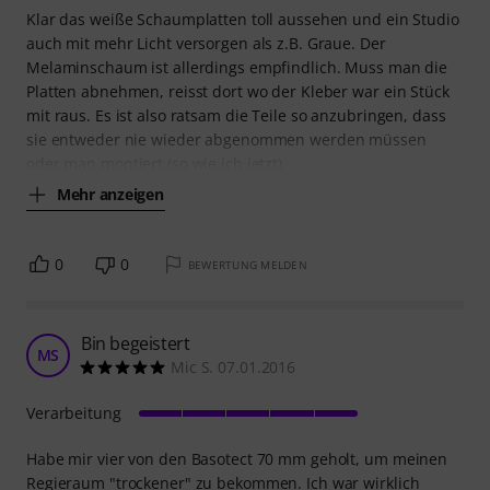
Klar das weiße Schaumplatten toll aussehen und ein Studio
auch mit mehr Licht versorgen als z.B. Graue. Der
Melaminschaum ist allerdings empfindlich. Muss man die
Platten abnehmen, reisst dort wo der Kleber war ein Stück
mit raus. Es ist also ratsam die Teile so anzubringen, dass
sie entweder nie wieder abgenommen werden müssen
oder man montiert (so wie ich jetzt)
Mehr anzeigen
0
0
BEWERTUNG MELDEN
Bin begeistert
MS
Mic S. 07.01.2016
Verarbeitung
Habe mir vier von den Basotect 70 mm geholt, um meinen
Regieraum "trockener" zu bekommen. Ich war wirklich