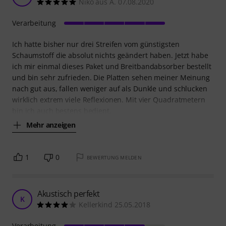
Niko aus A. 07.08.2020
Verarbeitung
Ich hatte bisher nur drei Streifen vom günstigsten
Schaumstoff die absolut nichts geändert haben. Jetzt habe
ich mir einmal dieses Paket und Breitbandabsorber bestellt
und bin sehr zufrieden. Die Platten sehen meiner Meinung
nach gut aus, fallen weniger auf als Dunkle und schlucken
wirklich extrem viele Reflexionen. Mit vier Quadratmetern
bin ich auch bestens bedient.
Mehr anzeigen
1
0
BEWERTUNG MELDEN
Akustisch perfekt
K
Kellerkind 25.05.2018
Verarbeitung