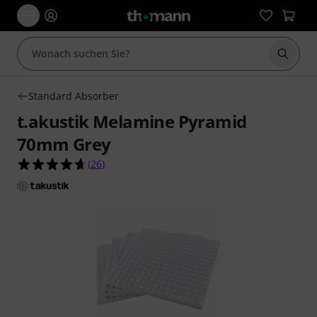
Suche 
Standard Absorber
t.akustik Melamine Pyramid
70mm Grey
4.7 von 5 Sternen aus 26 Kundenbewertungen
(
26
)