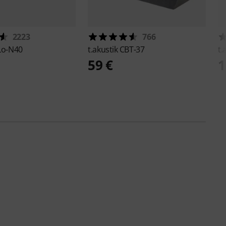
2223
766
Lo-N40
t.akustik
CBT-37
t.
59 €
1