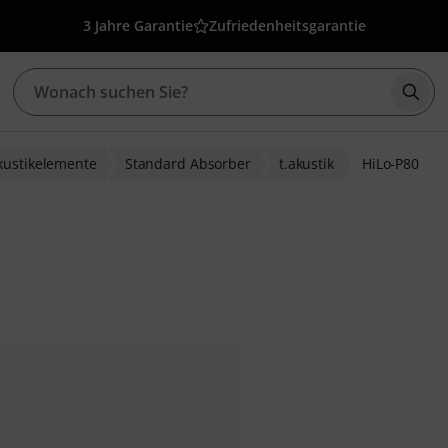
3 Jahre Garantie
Zufriedenheitsgarantie
Such
kustikelemente
Standard Absorber
t.akustik
HiLo-P80
bewertungen