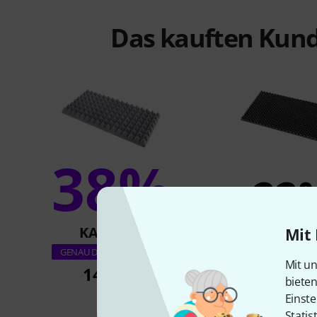
Das kauften Kund
38%
22
KAUFTEN
KAUFTE
Mit 
t.akustik HiL
GENAU DIESES PRODUKT
Mit un
14,49 €
6,49 €
biete
Einste
Statis