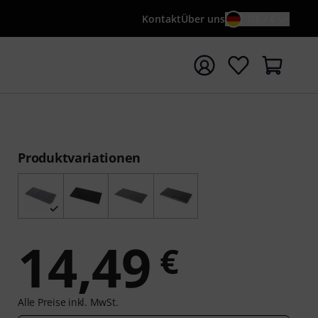
Kontakt
Über uns
DE / €
e mit Suchwort {searchTerm} starten
Produktvariationen
14,49
€
Alle Preise inkl. MwSt.