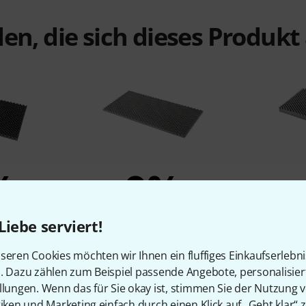
en, die sich dieses Produk
%
9%
N
KAUFTEN
Liebe serviert!
o-N40
t.akustik HiLo-N25
t.ak
seren Cookies möchten wir Ihnen ein fluffiges Einkaufserlebn
4,59 €
n. Dazu zählen zum Beispiel passende Angebote, personalisie
llungen. Wenn das für Sie okay ist, stimmen Sie der Nutzung 
tiken und Marketing einfach durch einen Klick auf „Geht klar“ z