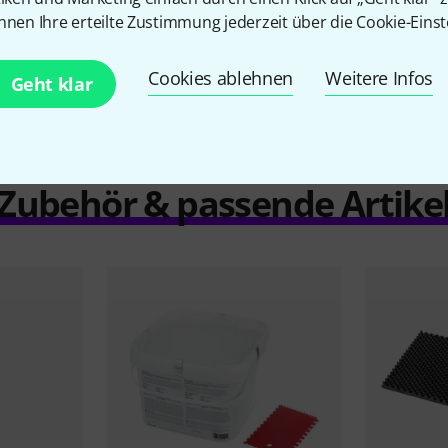
nnen Ihre erteilte Zustimmung jederzeit über die Cookie-Einst
Vergleichen
Cookies ablehnen
Weitere Infos
Geht klar
Zubehör & passende Artike