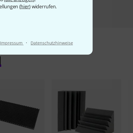
ellungen (
hier
) widerrufen.
·
Impressum
Datenschutzhinweise
l