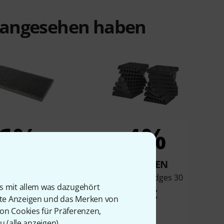
t angesehen haben
6%
4%
KAUFTEN
KAUFTEN
ustik HiLo-N70
t.akustik Wedges 30
is mit allem was dazugehört
11,89 €
39 €
rte Anzeigen und das Merken von
von Cookies für Präferenzen,
u (
alle anzeigen
).