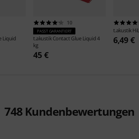
10
t.akustik
Hi
PASST GARANTIERT
6,49 €
e Liquid
t.akustik
Contact Glue Liquid 4
kg
45 €
748
Kundenbewertungen