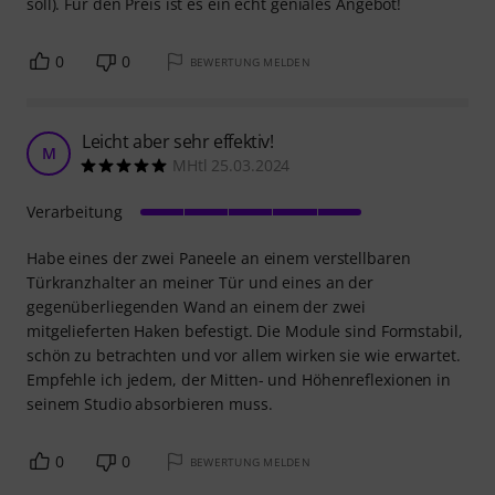
soll). Für den Preis ist es ein echt geniales Angebot!
0
0
BEWERTUNG MELDEN
Leicht aber sehr effektiv!
M
MHtl 25.03.2024
Verarbeitung
Habe eines der zwei Paneele an einem verstellbaren
Türkranzhalter an meiner Tür und eines an der
gegenüberliegenden Wand an einem der zwei
mitgelieferten Haken befestigt. Die Module sind Formstabil,
schön zu betrachten und vor allem wirken sie wie erwartet.
Empfehle ich jedem, der Mitten- und Höhenreflexionen in
seinem Studio absorbieren muss.
0
0
BEWERTUNG MELDEN