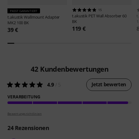
15
PASST GARANTIERT
t.akustik
PET Wall Absorber 60
t
t.akustik
Wallmount Adapter
BK
1
MK2 100 BK
119 €
39 €
42
Kundenbewertungen
Jetzt bewerten
4.9
/ 5
VERARBEITUNG
Bewertungsrichtlinien
24
Rezensionen