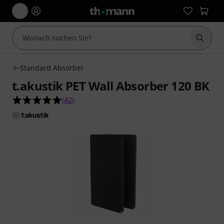
Suche 
Standard Absorber
t.akustik PET Wall Absorber 120 BK
4.9 von 5 Sternen aus 42 Kundenbewertungen
(
42
)