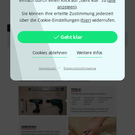
einfach durch einen Klick auf „Geht klar“ zu (
alle
anzeigen
).
Sie können Ihre erteilte Zustimmung jederzeit
über die Cookie-Einstellungen (
hier
) widerrufen.
DOWNLOAD
Geht klar
Montageanleitung
Cookies ablehnen
Weitere Infos
·
Impressum
Datenschutzhinweise