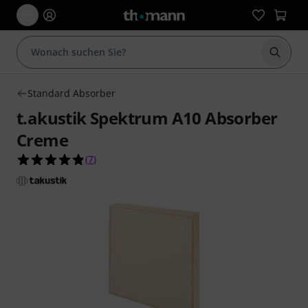
Suche 
Standard Absorber
t.akustik Spektrum A10 Absorber
Creme
4.9 von 5 Sternen aus 7 Kundenbewertungen
(
7
)