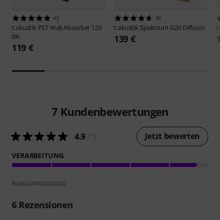
42
46
t.akustik
PET Wall Absorber 120
t.akustik
Spektrum D20 Diffusor
t
BK
139 €
119 €
7
Kundenbewertungen
Jetzt bewerten
4.9
/ 5
VERARBEITUNG
Bewertungsrichtlinien
6
Rezensionen