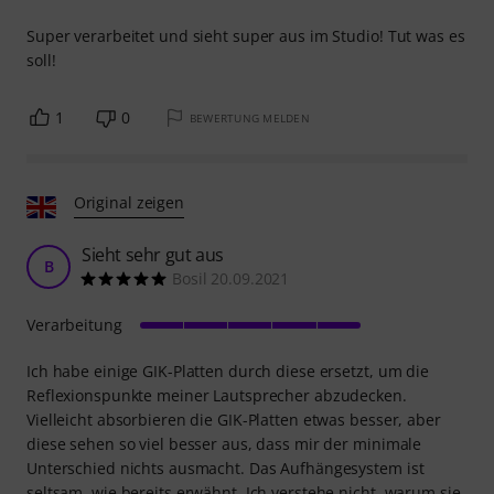
Super verarbeitet und sieht super aus im Studio! Tut was es
soll!
1
0
BEWERTUNG MELDEN
Original zeigen
Sieht sehr gut aus
B
Bosil 20.09.2021
Verarbeitung
Ich habe einige GIK-Platten durch diese ersetzt, um die
Reflexionspunkte meiner Lautsprecher abzudecken.
Vielleicht absorbieren die GIK-Platten etwas besser, aber
diese sehen so viel besser aus, dass mir der minimale
Unterschied nichts ausmacht. Das Aufhängesystem ist
seltsam, wie bereits erwähnt. Ich verstehe nicht, warum sie