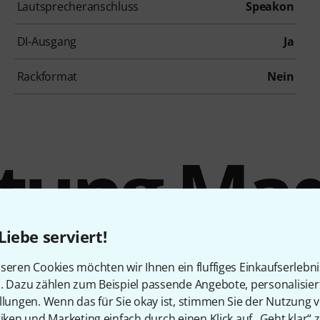
Lautsprecheranschluss
Speakon
DI-Ausgang
Ja
Rackformat
Nein
stung Mad
Denmar
Liebe serviert!
seren Cookies möchten wir Ihnen ein fluffiges Einkaufserlebn
n. Dazu zählen zum Beispiel passende Angebote, personalisie
llungen. Wenn das für Sie okay ist, stimmen Sie der Nutzung 
tiken und Marketing einfach durch einen Klick auf „Geht klar“ z