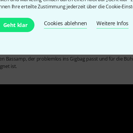
nnen Ihre erteilte Zustimmung jederzeit über die Cookie-Einst
lectronic folgt mit dem BQ250 dem Trend kleiner, leichter 
 Mit den 250 Watt der modernen Class-D Endstufe ist man für 
Cookies ablehnen
Weitere Infos
Geht klar
rade mal gut zwei Kilo Lebendgewicht in einem kompakten G
tbaren Kompressors ist der BQ250 klanglich sehr flexibel und ni
hat sich hier auf das Wesentliche konzentriert, was den BQ250 
anderen auch den Geldbeutel schont. Zum Preis eines Effe
en Bassamp, der problemlos ins Gigbag passt und für die Büh
net ist.