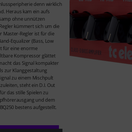
lussperipherie denn wirklich
nd. Heraus kam ein aufs
ssamp ohne unnützen
-Regler kümmert sich um die
 Master-Regler ist für die
Band-Equalizer (Bass, Low
gt für eine enorme
altbare Kompressor glättet
macht das Signal kompakter
ls zur Klanggestaltung
Signal zu einem Mischpult
uleiten, steht ein D.I. Out
ür das stille Spielen zu
opfhörerausgang und dem
 BQ250 bestens aufgestellt.