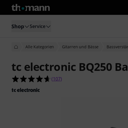
Shop
Service
Alle Kategorien
Gitarren und Bässe
Bassverstä
tc electronic BQ250 B
4.6 von 5 Sternen aus 107 Kunden
(
107
)