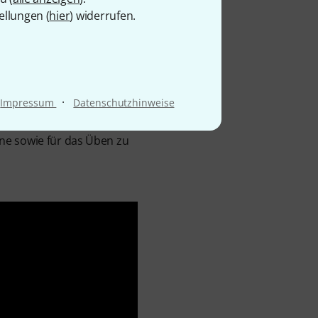
ellungen (
hier
) widerrufen.
und dennoch
kleine bis mittlere Gigs
ehäuse. Dank des 4-Band-
cht nur auf eine Stilistik
·
Impressum
Datenschutzhinweise
zum einen sehr leicht
ktpedals bekommt man mit
ne sowie für das Üben zu