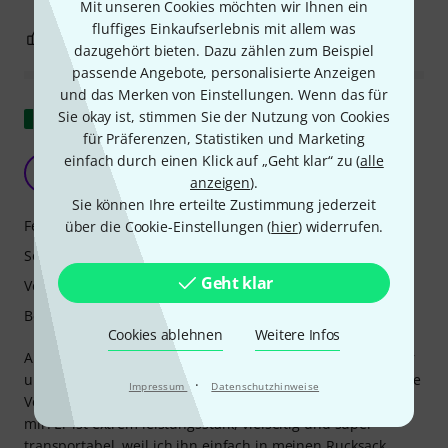
Mit unseren Cookies möchten wir Ihnen ein
fluffiges Einkaufserlebnis mit allem was
6
0
BEWERTUNG MELDEN
dazugehört bieten. Dazu zählen zum Beispiel
passende Angebote, personalisierte Anzeigen
und das Merken von Einstellungen. Wenn das für
Original zeigen
Sie okay ist, stimmen Sie der Nutzung von Cookies
für Präferenzen, Statistiken und Marketing
Ein Superverstärker
einfach durch einen Klick auf „Geht klar“ zu (
alle
K
anzeigen
).
Keach 24.01.2024
Sie können Ihre erteilte Zustimmung jederzeit
Features
über die Cookie-Einstellungen (
hier
) widerrufen.
Sound
Geht klar
Verarbeitung
Bedienung
Cookies ablehnen
Weitere Infos
Ampeg macht keine Fehler, der Sound ist unverwechselbar
und einzigartig. Dass er auch noch wunderschöne, effektive
·
Impressum
Datenschutzhinweise
Verzerrungen an Bord hat, ist ein lang gehegter Traum von
mir. Er ist extrem leistungsstark, vielseitig und super
transportabel, weil ich ihn einfach in meinen Rucksack