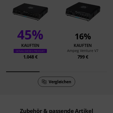
45%
16%
KAUFTEN
KAUFTEN
Ampeg Venture V7
Q
GENAU DIESES PRODUKT
1.048 €
799 €
Vergleichen
Zubehör & passende Artikel