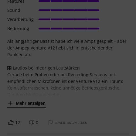
Features
Sound
Verarbeitung
Bedienung
Als langjähriger Bassist habe ich viele Amps gespielt – aber
der Ampeg Venture V12 hebt sich in entscheidenden
Punkten ab:
🎛️ Lautlos bei niedrigen Lautstärken
Gerade beim Proben oder bei Recording-Sessions mit
empfindlichen Mikrofonen ist der Venture V12 ein Traum:
Kein Lüfterrauschen, keine unnötige Betriebsgeräusche.
Der Amp bleibt angenehm
Mehr anzeigen
12
0
BEWERTUNG MELDEN