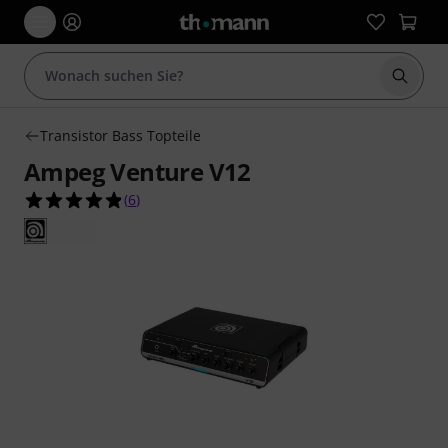
Suche 
Transistor Bass Topteile
Ampeg Venture V12
4.8 von 5 Sternen aus 6 Kundenbewertungen
(
6
)