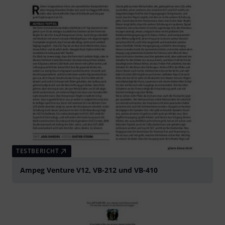
TESTBERICHT
Ampeg Venture V12, VB-212 und VB-410