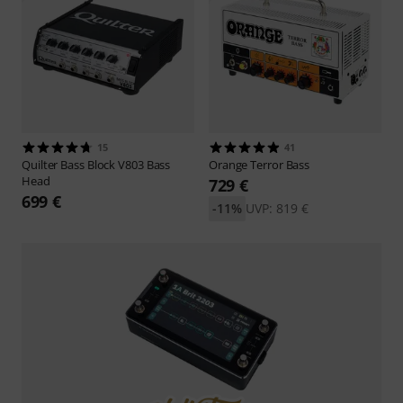
15
41
Quilter
Bass Block V803 Bass
Orange
Terror Bass
Head
729 €
699 €
-11%
UVP: 819 €