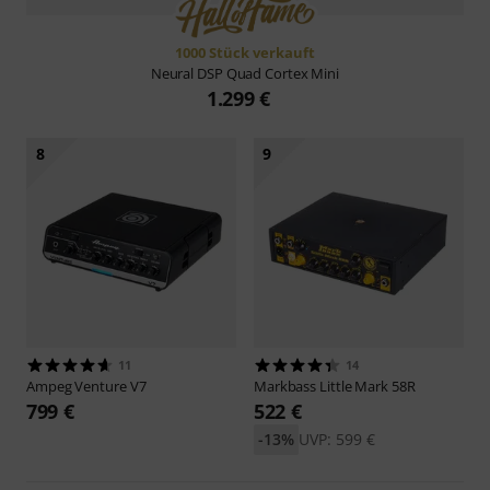
1000 Stück verkauft
Neural DSP
Quad Cortex Mini
1.299 €
8
9
11
14
Ampeg
Venture V7
Markbass
Little Mark 58R
799 €
522 €
-13%
UVP: 599 €