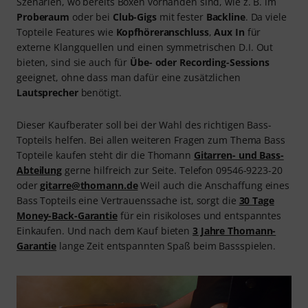
Szenarien, wo bereits Boxen vorhanden sind, wie z. B. im
Proberaum
oder bei
Club-Gigs
mit fester
Backline
. Da viele
Topteile Features wie
Kopfhöreranschluss
,
Aux In
für
externe Klangquellen und einen symmetrischen D.I. Out
bieten, sind sie auch für
Übe- oder Recording-Sessions
geeignet, ohne dass man dafür eine zusätzlichen
Lautsprecher
benötigt.
Dieser Kaufberater soll bei der Wahl des richtigen Bass-
Topteils helfen. Bei allen weiteren Fragen zum Thema Bass
Topteile kaufen steht dir die Thomann
Gitarren- und Bass-
Abteilung
gerne hilfreich zur Seite. Telefon 09546-9223-20
oder
gitarre@thomann.de
Weil auch die Anschaffung eines
Bass Topteils eine Vertrauenssache ist, sorgt die
30 Tage
Money-Back-Garantie
für ein risikoloses und entspanntes
Einkaufen. Und nach dem Kauf bieten
3 Jahre Thomann-
Garantie
lange Zeit entspannten Spaß beim Bassspielen.