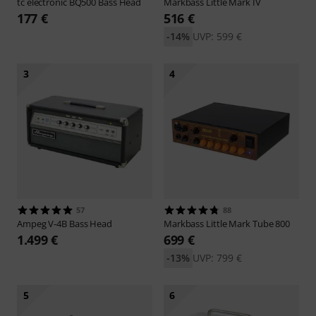
tc electronic
BQ500 Bass Head
Markbass
Little Mark IV
177 €
516 €
-14%
UVP: 599 €
3
4
57
88
Ampeg
V-4B Bass Head
Markbass
Little Mark Tube 800
1.499 €
699 €
-13%
UVP: 799 €
5
6