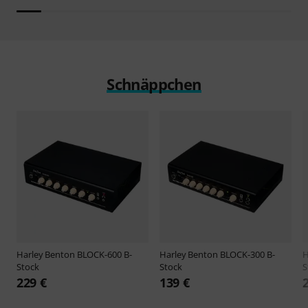
Schnäppchen
Harley Benton
BLOCK-600 B-
Harley Benton
BLOCK-300 B-
H
Stock
Stock
S
229 €
139 €