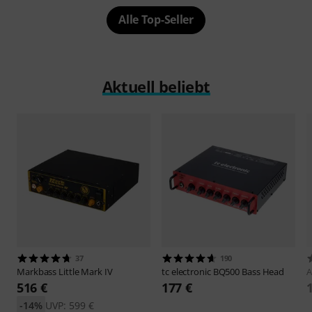
Alle Top-Seller
Aktuell beliebt
37
190
Markbass
Little Mark IV
tc electronic
BQ500 Bass Head
516 €
177 €
-14%
UVP: 599 €