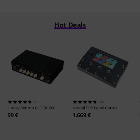
Hot Deals
5
556
Harley Benton
BLOCK-200
Neural DSP
Quad Cortex
H
99 €
1.669 €