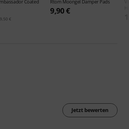
Ambassador Coated
Rtom
Moongel Damper Pads
Vi
Hi
€
9,90 €
1
9,50 €
Jetzt bewerten