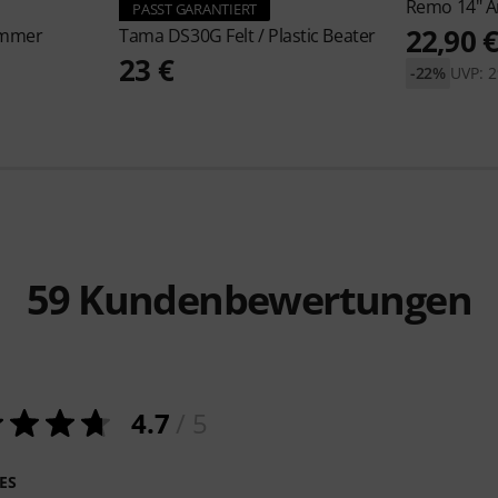
Remo
14" 
PASST GARANTIERT
22,90 
mmer
Tama
DS30G Felt / Plastic Beater
23 €
-22%
UVP: 2
59
Kundenbewertungen
4.7
/ 5
ES