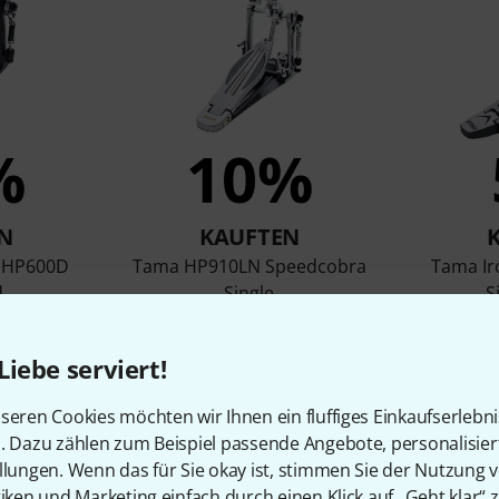
%
10%
N
KAUFTEN
a HP600D
Tama HP910LN Speedcobra
Tama Ir
.
Single
S
258 €
Liebe serviert!
seren Cookies möchten wir Ihnen ein fluffiges Einkaufserlebn
Vergleichen
n. Dazu zählen zum Beispiel passende Angebote, personalisie
llungen. Wenn das für Sie okay ist, stimmen Sie der Nutzung 
tiken und Marketing einfach durch einen Klick auf „Geht klar“ z