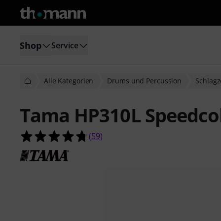
Shop
Service
Alle Kategorien
Drums und Percussion
Schlag
Tama HP310L Speedcob
4.7 von 5 Sternen aus 59 Kundenb
(
59
)