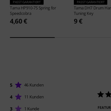
PASST GARANTIERT
PASST GARANTIERT
Tama
HP910-7S Spring for
Tama
DH7 Drum Ha
Speedcobra
Tuning Key
4,60 €
9 €
5
46 Kunden
4
11 Kunden
FEATUR
3
1 Kunde